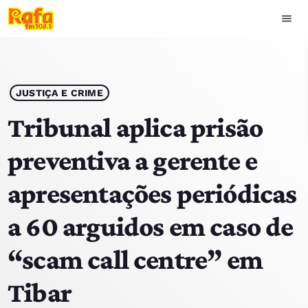
menu
close
play_arrow
OUVIR RAFA
JUSTIÇA E CRIME
Tribunal aplica prisão
preventiva a gerente e
HOME
apresentações periódicas
NOTÍCIAS
a 60 arguidos em caso de
EQUIPA
“scam call centre” em
TOP 15
Tibar
PODCASTS