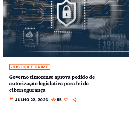
JUSTIÇA E CRIME
Governo timorense aprova pedido de
autorização legislativa para lei de
cibersegurança
today
JULHO 22, 2026
55