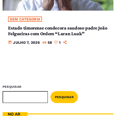
SEM CATEGORIA
Estado timorense condecora saudoso padre João
Felgueiras com Ordem “Laran Luak”
today
JULHO 7, 2026
58
1
PESQUISAR
PESQUISAR
NO AR