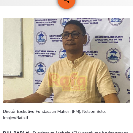
24
PROGRAMAS
VIDEOS
EVENTOS
CONTACTOS
PORTUGUÊS
keyboard_arrow_down
TÉTUM
PORTUGUÊS
PRÓXIMOS PROGRAMAS
Diretór Ezekutivu Fundasaun Mahein (FM), Nelson Belo.
Imajen/Rafa.tl