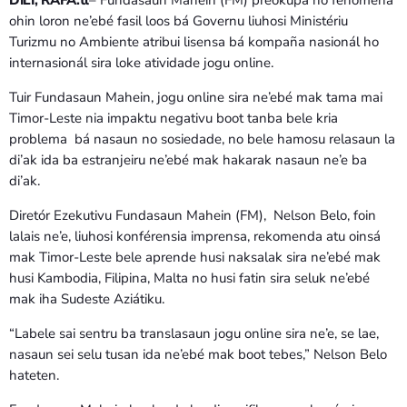
DILI, RAFA.tl
– Fundasaun Mahein (FM) preokupa ho fenomena
ohin loron ne’ebé fasil loos bá Governu liuhosi Ministériu
Turizmu no Ambiente atribui lisensa bá kompaña nasionál ho
internasionál sira loke atividade jogu online.
Tuir Fundasaun Mahein, jogu online sira ne’ebé mak tama mai
Timor-Leste nia impaktu negativu boot tanba bele kria
problema bá nasaun no sosiedade, no bele hamosu relasaun la
di’ak ida ba estranjeiru ne’ebé mak hakarak nasaun ne’e ba
di’ak.
Diretór Ezekutivu Fundasaun Mahein (FM), Nelson Belo, foin
lalais ne’e, liuhosi konférensia imprensa, rekomenda atu oinsá
mak Timor-Leste bele aprende husi naksalak sira ne’ebé mak
husi Kambodia, Filipina, Malta no husi fatin sira seluk ne’ebé
mak iha Sudeste Aziátiku.
“Labele sai sentru ba translasaun jogu online sira ne’e, se lae,
nasaun sei selu tusan ida ne’ebé mak boot tebes,” Nelson Belo
hateten.