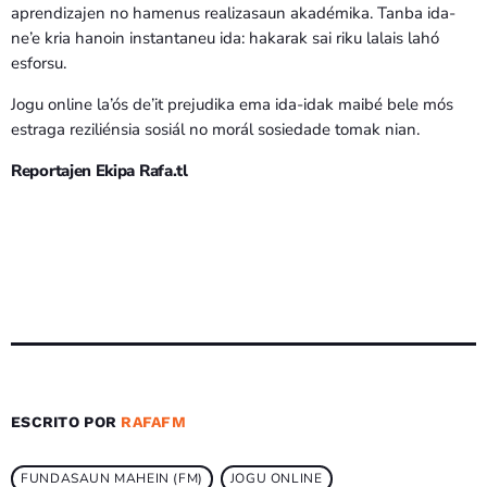
aprendizajen no hamenus realizasaun akadémika. Tanba ida-
ne’e kria hanoin instantaneu ida: hakarak sai riku lalais lahó
esforsu.
Jogu online la’ós de’it prejudika ema ida-idak maibé bele mós
estraga reziliénsia sosiál no morál sosiedade tomak nian.
Reportajen Ekipa Rafa.tl
ESCRITO POR
RAFAFM
FUNDASAUN MAHEIN (FM)
JOGU ONLINE