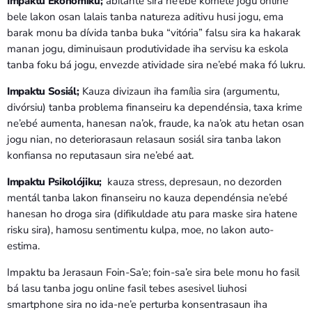
Impaktu Ekonómiku;
abitante sira ne’ebé komete jogu online
bele lakon osan lalais tanba natureza aditivu husi jogu, ema
barak monu ba dívida tanba buka “vitória” falsu sira ka hakarak
manan jogu, diminuisaun produtividade iha servisu ka eskola
tanba foku bá jogu, envezde atividade sira ne’ebé maka fó lukru.
Impaktu Sosiál;
Kauza divizaun iha família sira (argumentu,
divórsiu) tanba problema finanseiru ka dependénsia, taxa krime
ne’ebé aumenta, hanesan na’ok, fraude, ka na’ok atu hetan osan
jogu nian, no deteriorasaun relasaun sosiál sira tanba lakon
konfiansa no reputasaun sira ne’ebé aat.
Impaktu Psikolójiku;
kauza stress, depresaun, no dezorden
mentál tanba lakon finanseiru no kauza dependénsia ne’ebé
hanesan ho droga sira (difikuldade atu para maske sira hatene
risku sira), hamosu sentimentu kulpa, moe, no lakon auto-
estima.
Impaktu ba Jerasaun Foin-Sa’e; foin-sa’e sira bele monu ho fasil
bá lasu tanba jogu online fasil tebes asesivel liuhosi
smartphone sira no ida-ne’e perturba konsentrasaun iha