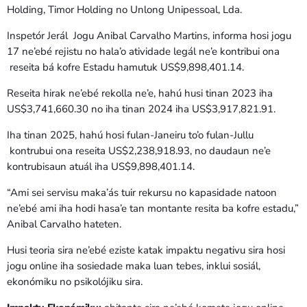
Holding, Timor Holding no Unlong Unipessoal, Lda.
Inspetór Jerál Jogu Anibal Carvalho Martins, informa hosi jogu
17 ne’ebé rejistu no hala’o atividade legál ne’e kontribui ona
reseita bá kofre Estadu hamutuk US$9,898,401.14.
Reseita hirak ne’ebé rekolla ne’e, hahú husi tinan 2023 iha
US$3,741,660.30 no iha tinan 2024 iha US$3,917,821.91.
Iha tinan 2025, hahú hosi fulan-Janeiru to’o fulan-Jullu
kontrubui ona reseita US$2,238,918.93, no daudaun ne’e
kontrubisaun atuál iha US$9,898,401.14.
“Ami sei servisu maka’ás tuir rekursu no kapasidade natoon
ne’ebé ami iha hodi hasa’e tan montante resita ba kofre estadu,”
Anibal Carvalho hateten.
Husi teoria sira ne’ebé eziste katak impaktu negativu sira hosi
jogu online iha sosiedade maka luan tebes, inklui sosiál,
ekonómiku no psikolójiku sira.