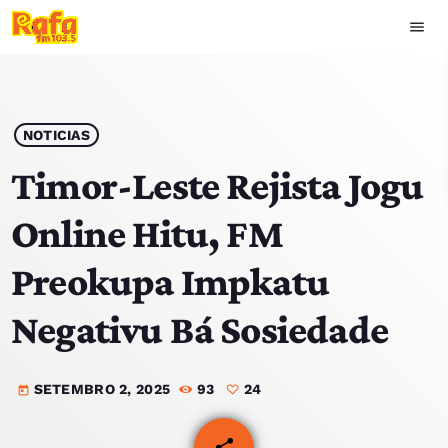
menu
close
play_arrow
OUVIR RAFA
NOTICIAS
Timor-Leste Rejista Jogu
Online Hitu, FM
HOME
Preokupa Impkatu
NOTÍCIAS
Negativu Bá Sosiedade
EQUIPA
SETEMBRO 2, 2025
93
24
TOP 15
today
PODCASTS
share
email