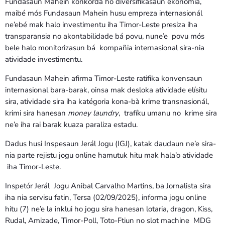
Fundasaun Mahein konkorda ho diversifikasaun ekonómia,
maibé mós Fundasaun Mahein husu empreza internasionál
ne’ebé mak halo investimentu iha Timor-Leste presiza iha
transparansia no akontabilidade bá povu, nune’e povu mós
bele halo monitorizasun bá kompañia internasional sira-nia
atividade investimentu.
Fundasaun Mahein afirma Timor-Leste ratifika konvensaun
internasional bara-barak, oinsa mak desloka atividade elísitu
sira, atividade sira iha katégoria kona-bà krime transnasionál,
krimi sira hanesan
money laundry
, trafíku umanu no krime sira
ne’e iha rai barak kuaza paraliza estadu.
Dadus husi Inspesaun Jerál Jogu (IGJ), katak daudaun ne’e sira-
nia parte rejistu jogu online hamutuk hitu mak hala’o atividade
iha Timor-Leste.
Inspetór Jerál Jogu Anibal Carvalho Martins, ba Jornalista sira
iha nia servisu fatin, Tersa (02/09/2025), informa jogu online
hitu (7) ne’e la inklui ho jogu sira hanesan lotaria, dragon, Kiss,
Rudal, Amizade, Timor-Poll, Toto-Ftiun no slot machine MDG