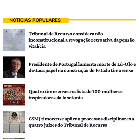
NOTÍCIAS POPULARES
Tribunal de Recurso considera não
inconstitucional a revogação retroativa da pensão
vitalícia
Presidente de Portugal lamenta morte de Lú-Olo e
destaca papel na construção do Estado timorense
Quatro timorenses na lista de 100 mulheres
inspiradoras da lusofonia
CSMJ timorense aplicou processos disciplinares a
quatro juízes do Tribunal de Recurso