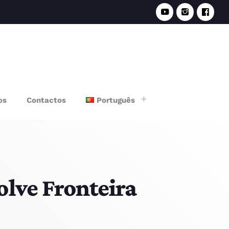
e
os
Contactos
Português
lve Fronteira