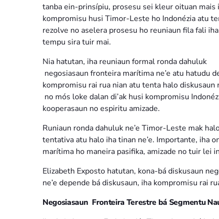
tanba ein-prinsípiu, prosesu sei kleur oituan mais 
kompromisu husi Timor-Leste ho Indonézia atu te
rezolve no aselera prosesu ho reuniaun fila fali iha
tempu sira tuir mai.
Nia hatutan, iha reuniaun formal ronda dahuluk
negosiasaun fronteira marítima ne’e atu hatudu de
kompromisu rai rua nian atu tenta halo diskusaun n
no mós loke dalan di’ak husi kompromisu Indonézi
kooperasaun no espiritu amizade.
Runiaun ronda dahuluk ne’e Timor-Leste mak halo i
tentativa atu halo iha tinan ne’e. Importante, iha 
marítima ho maneira pasifika, amizade no tuir lei i
Elizabeth Exposto hatutan, kona-bá diskusaun nego
ne’e depende bá diskusaun, iha kompromisu rai rua
Negosiasaun Fronteira Terestre bá Segmentu Nau