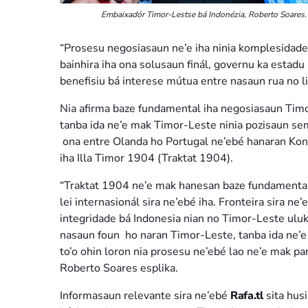
Embaixadór Timor-Lestse bá Indonézia, Roberto Soares.
“Prosesu negosiasaun ne’e iha ninia komplesidade
bainhira iha ona solusaun finál, governu ka estadu
benefisiu bá interese mútua entre nasaun rua no l
Nia afirma baze fundamental iha negosiasaun Timo
tanba ida ne’e mak Timor-Leste ninia pozisaun se
ona entre Olanda ho Portugal ne’ebé hanaran K
iha Illa Timor 1904 (Traktat 1904).
“Traktat 1904 ne’e mak hanesan baze fundamental 
lei internasionál sira ne’ebé iha. Fronteira sira ne
integridade bá Indonesia nian no Timor-Leste uluk
nasaun foun ho naran Timor-Leste, tanba ida ne’e
to’o ohin loron nia prosesu ne’ebé lao ne’e mak pa
Roberto Soares esplika.
Informasaun relevante sira ne’ebé
Rafa.tl
sita hus