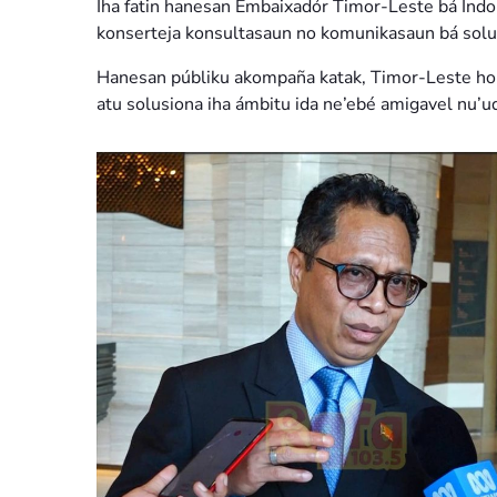
Iha fatin hanesan Embaixadór Timor-Leste bá Indon
konserteja konsultasaun no komunikasaun bá solu
Hanesan públiku akompaña katak, Timor-Leste ho 
atu solusiona iha ámbitu ida ne’ebé amigavel nu’ud