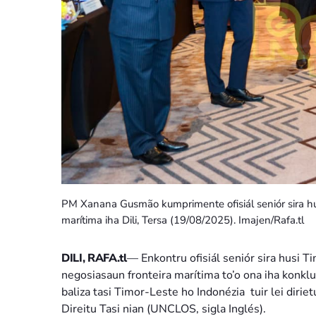
PM Xanana Gusmão kumprimente ofisiál seniór sira hu
marítima iha Dili, Tersa (19/08/2025). Imajen/Rafa.tl
DILI, RAFA.tl
— Enkontru ofisiál seniór sira husi T
negosiasaun fronteira marítima to’o ona iha konkl
baliza tasi Timor-Leste ho Indonézia tuir lei dir
Direitu Tasi nian (UNCLOS, sigla Inglés).