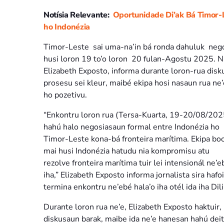
Notísia Relevante:
Oportunidade Di’ak Bá Timor-L
ho Indonézia
Timor-Leste sai uma-na’in bá ronda dahuluk negosi
husi loron 19 to’o loron 20 fulan-Agostu 2025. N
Elizabeth Exposto, informa durante loron-rua disk
prosesu sei kleur, maibé ekipa hosi nasaun rua ne’
ho pozetivu.
“Enkontru loron rua (Tersa-Kuarta, 19-20/08/202
hahú halo negosiasaun formal entre Indonézia ho
Timor-Leste kona-bá fronteira marítima. Ekipa bo
mai husi Indonézia hatudu nia kompromisu atu
rezolve fronteira marítima tuir lei intensionál ne’e
iha,” Elizabeth Exposto informa jornalista sira hafo
termina enkontru ne’ebé hala’o iha otél ida iha Dili
Durante loron rua ne’e, Elizabeth Exposto haktuir, 
diskusaun barak, maibe ida ne’e hanesan hahú deit