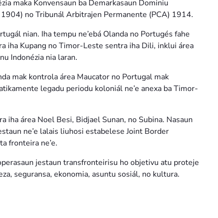
donézia maka Konvensaun ba Demarkasaun Dominiu
u 1904) no Tribunál Arbitrajen Permanente (PCA) 1914.
rtugál nian. Iha tempu ne’ebá Olanda no Portugés fahe
a iha Kupang no Timor-Leste sentra iha Dili, inklui área
nu Indonézia nia laran.
nda mak kontrola área Maucator no Portugal mak
atikamente legadu periodu koloniál ne’e anexa ba Timor-
ra iha área Noel Besi, Bidjael Sunan, no Subina. Nasaun
staun ne’e lalais liuhosi estabelese Joint Border
a fronteira ne’e.
erasaun jestaun transfronteirisu ho objetivu atu proteje
feza, seguransa, ekonomia, asuntu sosiál, no kultura.