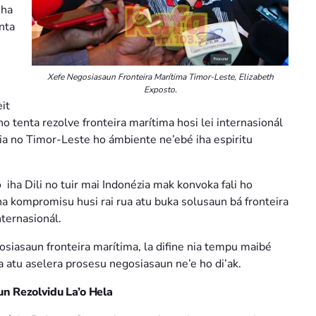
iha
nta
Xefe Negosiasaun Fronteira Marítima Timor-Leste, Elizabeth
Exposto.
it
o tenta rezolve fronteira marítima hosi lei internasionál
a no Timor-Leste ho ámbiente ne’ebé iha espiritu
ha Dili no tuir mai Indonézia mak konvoka fali ho
ona kompromisu husi rai rua atu buka solusaun bá fronteira
nternasionál.
siasaun fronteira marítima, la difine nia tempu maibé
 atu aselera prosesu negosiasaun ne’e ho di’ak.
n Rezolvidu La’o Hela