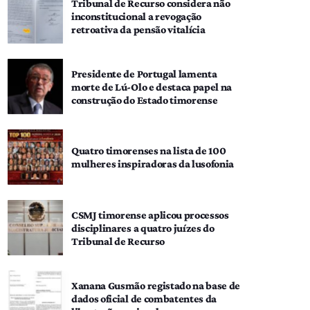
Tribunal de Recurso considera não
inconstitucional a revogação
retroativa da pensão vitalícia
Presidente de Portugal lamenta
morte de Lú-Olo e destaca papel na
construção do Estado timorense
Quatro timorenses na lista de 100
mulheres inspiradoras da lusofonia
CSMJ timorense aplicou processos
disciplinares a quatro juízes do
Tribunal de Recurso
Xanana Gusmão registado na base de
dados oficial de combatentes da