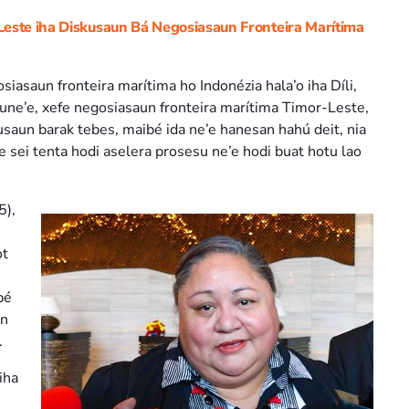
este iha Diskusaun Bá Negosiasaun Fronteira Marítima
asaun fronteira marítima ho Indonézia hala’o iha Díli,
une’e, xefe negosiasaun fronteira marítima Timor-Leste,
usaun barak tebes, maibé ida ne’e hanesan hahú deit, nia
e sei tenta hodi aselera prosesu ne’e hodi buat hotu lao
5),
ot
bé
in
.
iha