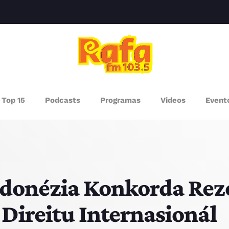
clos
AGAZINE
Top 15
Podcasts
Programas
Videos
Event
ROGRAMAS
UEM SOMOS
PISODES
donézia Konkorda Rezo
 Direitu Internasionál
RÓXIMOS PROGRAMAS