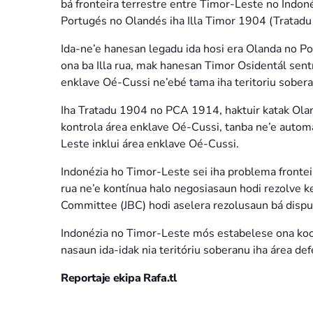
bá fronteira terrestre entre Timor-Leste no In
Portugés no Olandés iha Illa Timor 1904 (Tratad
Ida-ne’e hanesan legadu ida hosi era Olanda no Po
ona ba Illa rua, mak hanesan Timor Osidentál sentr
enklave Oé-Cussi ne’ebé tama iha teritoriu sobera
Iha Tratadu 1904 no PCA 1914, haktuir katak Ola
kontrola área enklave Oé-Cussi, tanba ne’e autom
Leste inklui área enklave Oé-Cussi.
Indonézia ho Timor-Leste sei iha problema frontei
rua ne’e kontínua halo negosiasaun hodi rezolve ke
Committee (JBC) hodi aselera rezolusaun bá disput
Indonézia no Timor-Leste mós estabelese ona koop
nasaun ida-idak nia teritóriu soberanu iha área de
Reportaje ekipa Rafa.tl