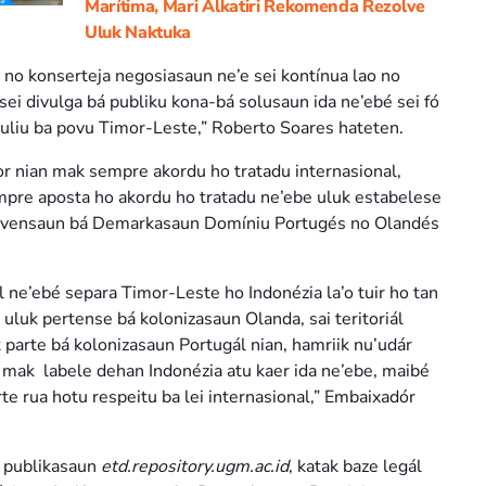
Marítima, Mari Alkatiri Rekomenda Rezolve
Uluk Naktuka
 no konserteja negosiasaun ne’e sei kontínua lao no
 sei divulga bá publiku kona-bá solusaun ida ne’ebé sei fó
iuliu ba povu Timor-Leste,” Roberto Soares hateten.
r nian mak sempre akordu ho tratadu internasional,
mpre aposta ho akordu ho tratadu ne’ebe uluk estabelese
onvensaun bá Demarkasaun Domíniu Portugés no Olandés
ne’ebé separa Timor-Leste ho Indonézia la’o tuir ho tan
’e uluk pertense bá kolonizasaun Olanda, sai teritoriál
 parte bá kolonizasaun Portugál nian, hamriik nu’udár
 mak labele dehan Indonézia atu kaer ida ne’ebe, maibé
rte rua hotu respeitu ba lei internasional,” Embaixadór
i publikasaun
etd.repository.ugm.ac.id
, katak baze legál