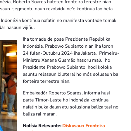
ézia, Roberto Soares hateten fronteira terestre nian
saun segmentu naun rezolvidu ne’e kontínua lao hela.
Indonézia kontínua nafatin no manifesta vontade tomak
ár nasaun vijiñu.
Iha tomade de pose Prezidente Repúblika
Indonézia, Prabowo Subianto nian iha loron
24 fulan-Outubru 2024 iha Jakarta, Primeiru-
Ministru Xanana Gusmão hasoru malu ho
Prezidente Prabowo Subianto, hodi koloka
asuntu relasaun bilateral ho mós solusaun ba
fonteira terrestre nian.
Embaixadór Roberto Soares, informa husi
parte Timor-Leste ho Indonézia kontínua
nafatin buka dalan atu solusiona baliza tasi no
baliza rai maran.
Notísia Relevante:
Diskusaun Fronteira