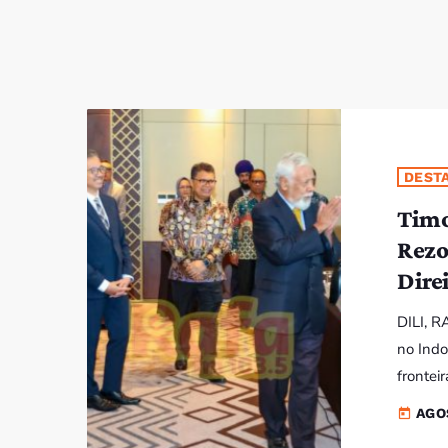
DEST
Timo
Rezo
Dire
DILI, R
no Indo
frontei
sira ho
AGO
today
Indonéz