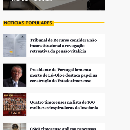
NOTÍCIAS POPULARES
Tribunal de Recurso considera não
inconstitucional a revogação
retroativa da pensão vitalícia
Presidente de Portugal lamenta
morte de Lú-Olo e destaca papel na
construção do Estado timorense
Quatro timorenses na lista de 100
mulheres inspiradoras da lusofonia
CSMJ timorense aplicou processos