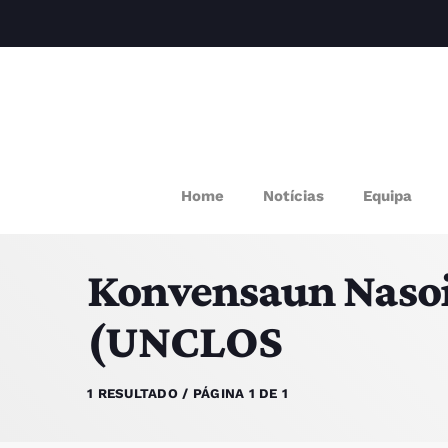
M
Home
Notícias
Equipa
P
Konvensaun Nasoin
Q
(UNCLOS
E
1 RESULTADO / PÁGINA 1 DE 1
P