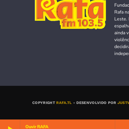
Fundad
Rafa n
Leste. 
espalh
ainda v
violên
decidi
indepen
COPYRIGHT
RAFA.TL
- DESENVOLVIDO POR
JUST
Ouvir RAFA