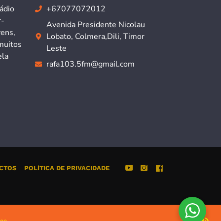
ádio
+67077072012
r-
Avenida Presidente Nicolau
vens,
Lobato, Colmera,Dili, Timor
muitos
Leste
ela
rafa103.5fm@gmail.com
CTOS
POLÍTICA DE PRIVACIDADE