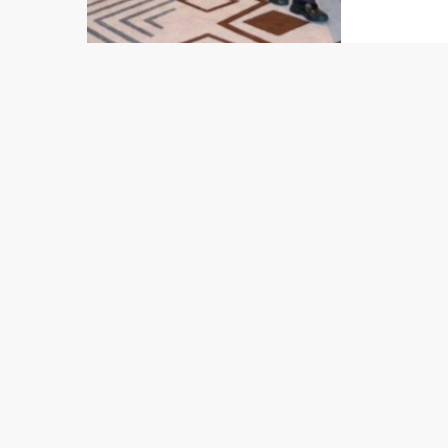
Nasoins
Inglés)
Leste i
Indonéz
negosi