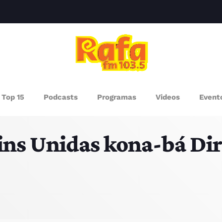
clos
AGAZINE
Top 15
Podcasts
Programas
Videos
Event
ROGRAMAS
s Unidas kona-bá Dire
UEM SOMOS
PISODES
RÓXIMOS PROGRAMAS