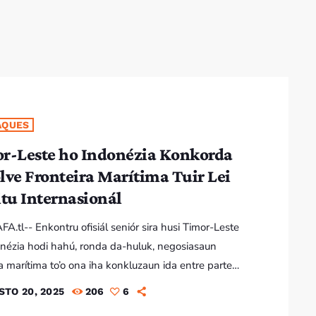
Bom dia RAFA
7:00 AM - 10:00 AM
Bom dia RAFA
7:00 AM - 9:00 AM
AQUES
r-Leste ho Indonézia Konkorda
Bom dia RAFA
lve Fronteira Marítima Tuir Lei
7:00 AM - 10:00 AM
itu Internasionál
AFA.tl-- Enkontru ofisiál seniór sira husi Timor-Leste
nézia hodi hahú, ronda da-huluk, negosiasaun
ra marítima to’o ona iha konkluzaun ida entre parte
 kompromisu atu solusiona baliza tasi Timor-Leste ho
STO 20, 2025
206
6
ia tuir lei dirietu internasionál no Konvensaun