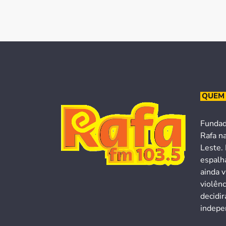
QUEM
Fundad
Rafa n
Leste. 
espalh
ainda v
violên
decidi
indepen