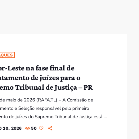
Bom dia RAFA
7:00 AM - 10:00 AM
Bom dia RAFA
7:00 AM - 9:00 AM
AQUES
r-Leste na fase final de
Bom dia RAFA
utamento de juízes para o
7:00 AM - 10:00 AM
emo Tribunal de Justiça – PR
0 de maio de 2026 (RAFA.TL) – A Comissão de
mento e Seleção responsável pelo primeiro
nto de juízes do Supremo Tribunal de Justiça está na
 contratação do júri avaliador, anunciou hoje o
 20, 2026
50
nte José Ramos-Horta, classificando o momento