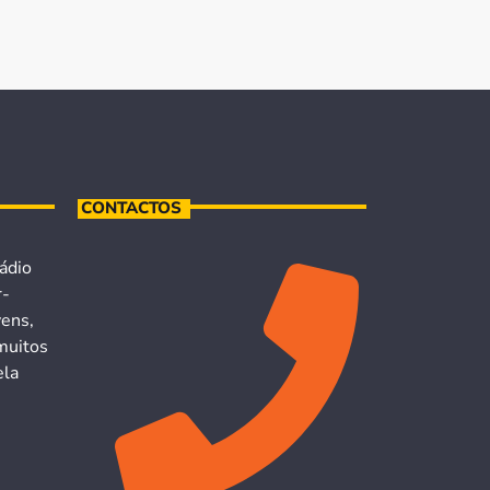
CONTACTOS
ádio
r-
vens,
muitos
ela