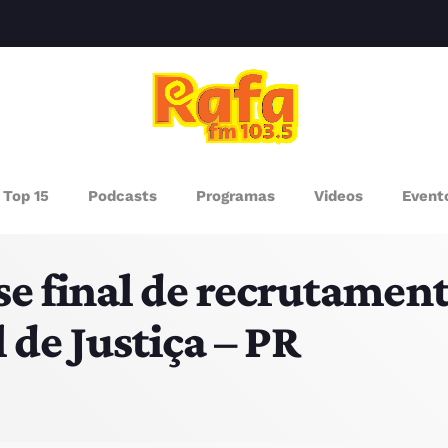
clos
AGAZINE
Top 15
Podcasts
Programas
Videos
Event
ROGRAMAS
e final de recrutamento
UEM SOMOS
de Justiça – PR
PISODES
RÓXIMOS PROGRAMAS