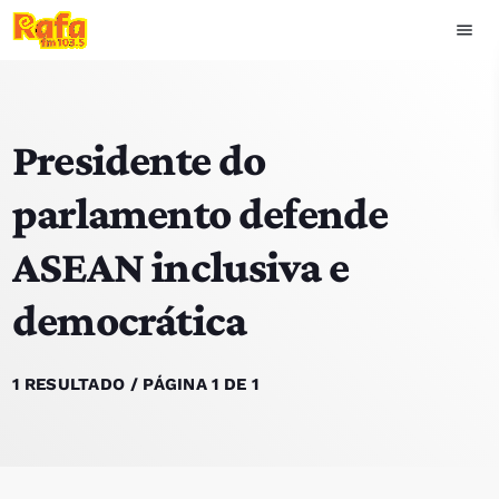
menu
close
Presidente do
play_arrow
OUVIR RAFA
parlamento defende
ASEAN inclusiva e
HOME
democrática
NOTÍCIAS
EQUIPA
1 RESULTADO / PÁGINA 1 DE 1
TOP 15
PODCASTS