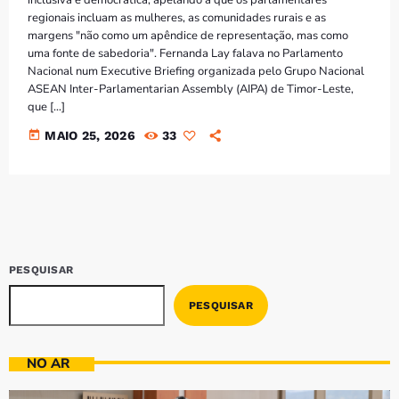
Bom dia RAFA
regionais incluam as mulheres, as comunidades rurais e as
7:00 AM - 9:00 AM
margens "não como um apêndice de representação, mas como
uma fonte de sabedoria". Fernanda Lay falava no Parlamento
Nacional num Executive Briefing organizada pelo Grupo Nacional
Bom dia RAFA
ASEAN Inter-Parlamentarian Assembly (AIPA) de Timor-Leste,
7:00 AM - 10:00 AM
que […]
today
MAIO 25, 2026
33
PESQUISAR
PESQUISAR
NO AR