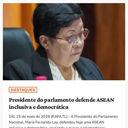
PROGRAMAS
VIDEOS
EVENTOS
CONTACTOS
PORTUGUÊS
keyboard_arrow_down
TÉTUM
PORTUGUÊS
PRÓXIMOS PROGRAMAS
DESTAQUES
Presidente do parlamento defende ASEAN
Bom dia RAFA
inclusiva e democrática
7:00 AM - 10:00 AM
Díli, 25 de maio de 2026 (RAFA.TL) - A Presidente do Parlamento
Nacional, Maria Fernanda Lay, defendeu hoje uma ASEAN
inclusiva e democrática, apelando a que os parlamentares