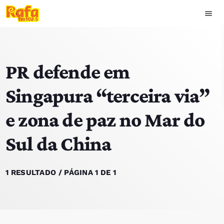
menu
close
PR defende em
play_arrow
OUVIR RAFA
Singapura “terceira via”
e zona de paz no Mar do
HOME
Sul da China
NOTÍCIAS
EQUIPA
1 RESULTADO / PÁGINA 1 DE 1
TOP 15
PODCASTS