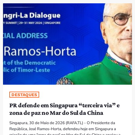
PROGRAMAS
VIDEOS
EVENTOS
CONTACTOS
PORTUGUÊS
keyboard_arrow_down
TÉTUM
PORTUGUÊS
PRÓXIMOS PROGRAMAS
DESTAQUES
PR defende em Singapura “terceira via” e
Bom dia RAFA
zona de paz no Mar do Sul da China
7:00 AM - 10:00 AM
Singapura, 30 de Maio de 2026 (RAFA.TL) - O Presidente da
República, José Ramos-Horta, defendeu hoje em Singapura a
criação de uma "zona de paz" no Mar do Sul da China e apelou a