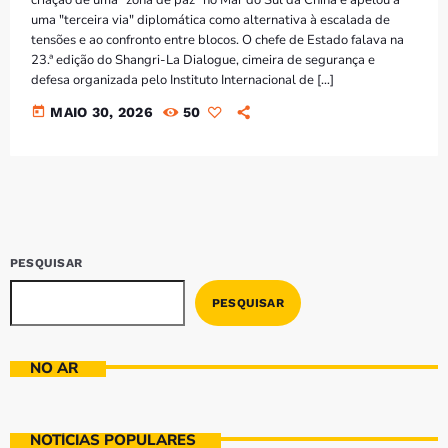
Bom dia RAFA
uma "terceira via" diplomática como alternativa à escalada de
7:00 AM - 9:00 AM
tensões e ao confronto entre blocos. O chefe de Estado falava na
23.ª edição do Shangri-La Dialogue, cimeira de segurança e
defesa organizada pelo Instituto Internacional de […]
Bom dia RAFA
7:00 AM - 10:00 AM
today
MAIO 30, 2026
50
PESQUISAR
PESQUISAR
NO AR
NOTÍCIAS POPULARES