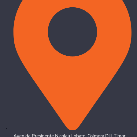
Avenida Presidente Nicolau Lobato, Colmera,Dili, Timor