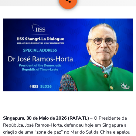
PROGRAMAS
VIDEOS
EVENTOS
CONTACTOS
PORTUGUÊS
keyboard_arrow_down
TÉTUM
PORTUGUÊS
PRÓXIMOS PROGRAMAS
Bom dia RAFA
7:00 AM - 10:00 AM
Singapura, 30 de Maio de 2026 (RAFA.TL)
– O Presidente da
República, José Ramos-Horta, defendeu hoje em Singapura a
criação de uma “zona de paz” no Mar do Sul da China e apelou