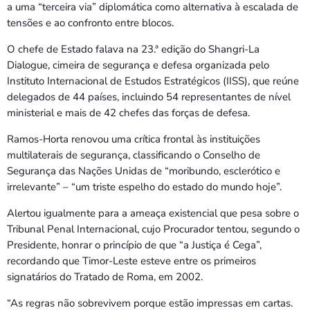
Bom dia RAFA
a uma “terceira via” diplomática como alternativa à escalada de
7:00 AM - 9:00 AM
tensões e ao confronto entre blocos.
O chefe de Estado falava na 23.ª edição do Shangri-La
Bom dia RAFA
Dialogue, cimeira de segurança e defesa organizada pelo
7:00 AM - 10:00 AM
Instituto Internacional de Estudos Estratégicos (IISS), que reúne
delegados de 44 países, incluindo 54 representantes de nível
ministerial e mais de 42 chefes das forças de defesa.
Ramos-Horta renovou uma crítica frontal às instituições
multilaterais de segurança, classificando o Conselho de
Segurança das Nações Unidas de “moribundo, esclerótico e
irrelevante” – “um triste espelho do estado do mundo hoje”.
Alertou igualmente para a ameaça existencial que pesa sobre o
Tribunal Penal Internacional, cujo Procurador tentou, segundo o
Presidente, honrar o princípio de que “a Justiça é Cega”,
recordando que Timor-Leste esteve entre os primeiros
signatários do Tratado de Roma, em 2002.
“As regras não sobrevivem porque estão impressas em cartas.