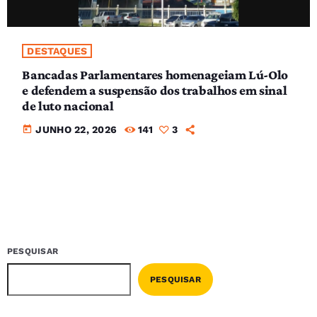
DESTAQUES
Bancadas Parlamentares homenageiam Lú-Olo
e defendem a suspensão dos trabalhos em sinal
de luto nacional
today
JUNHO 22, 2026
141
3
PESQUISAR
PESQUISAR