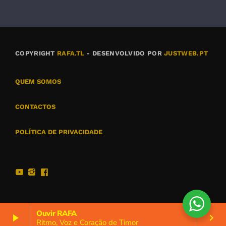
COPYRIGHT
RAFA.TL
- DESENVOLVIDO POR
JUSTWEB.PT
QUEM SOMOS
CONTACTOS
POLÍTICA DE PRIVACIDADE
Ouvir RAFA
play_arrow
keyboard_arrow_right
Ritmo, Voz e Coração de Timor