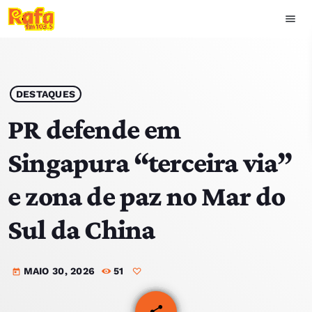
menu
close
play_arrow
OUVIR RAFA
DESTAQUES
PR defende em
Singapura “terceira via”
HOME
e zona de paz no Mar do
NOTÍCIAS
Sul da China
EQUIPA
MAIO 30, 2026
51
TOP 15
today
PODCASTS
share
email