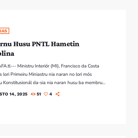
te: Autoridade Timor-Leste Investiga Hela Insidente
ra Rezulta Sidadaun Indonézia Ida Mate Sidadaun
ia nian ne'ebé mate, naran Abel Tinus Bere, hosi
IAS
rnu Husu PNTL Hametin
plina
FA.tl--- Ministru Interiór (MI), Francisco da Costa
s lori Primeiru Miniastru nia naran no lori mós
 Konstitusionál da-sia nia naran husu ba membru
 Nasionál Timor-Leste (PNTL) hotu hametin liután
STO 14, 2025
51
4
na, dedikasaun no servisu hamutuk hodi serbí estadu
 Timor-Leste. "Iha ita-boot sira (membru PNTL, red)
ás tula hela esperansa ida ba ita boot sira,
sa ida ne'ebé sei asegura rai ne'e hakmatek atu
a […]