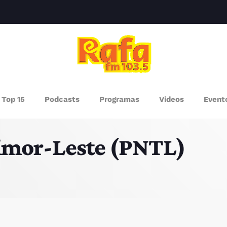
clos
AGAZINE
Top 15
Podcasts
Programas
Videos
Event
ROGRAMAS
Timor-Leste (PNTL)
UEM SOMOS
PISODES
RÓXIMOS PROGRAMAS