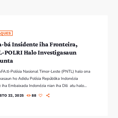
AQUES
-bá Insidente iha Fronteira,
 Halo Investigasaun
unta
AFA.tl-Polísia Nasional Timor-Leste (PNTL) halo ona
asaun ho Adidu Polísia Repúblika Indonézia
 iha Embaixada Indonézia nian iha Dili atu halo
gasaun no rekonstusaun konjunta iha fatin
STO 22, 2025
88
imentu hodi buka hatene loloos kauza husi insidente
teira terreste Timor-Leste nian ne’ebé rezulta
n Indonézia nian ida mate. Notísia