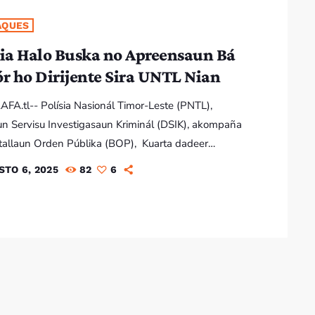
, ne’ebé hatuur iha artigu 29, 30 […]
AQUES
sia Halo Buska no Apreensaun Bá
ór ho Dirijente Sira UNTL Nian
AFA.tl-- Polísia Nasionál Timor-Leste (PNTL),
n Servisu Investigasaun Kriminál (DSIK), akompaña
tallaun Orden Públika (BOP), Kuarta dadeer
2025), halo buska no apreensaun ba Reitór no Pro-
STO 6, 2025
82
6
ho dirijente sira Departamentu Payroll no
lidade iha Universidade Nasionál Timor Lorosa’e
ne’ebé deskunfia iha indísiu krime falsifikasaun
tu no anotasaun téknika ne'ebé previstu iha artigu
si kódigu penál Timor-Leste. Asaun Polísia sira halo
o apreensaun ne’e baze […]