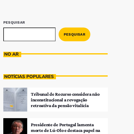
PESQUISAR
PESQUISAR
NO AR
NOTÍCIAS POPULARES
Tribunal de Recurso considera não
inconstitucional a revogação
retroativa da pensão vitalícia
Presidente de Portugal lamenta
morte de Lú-Olo e destaca papel na