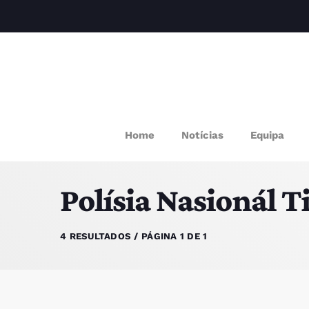
M
Home
Notícias
Equipa
P
Polísia Nasionál 
Q
E
4 RESULTADOS / PÁGINA 1 DE 1
P