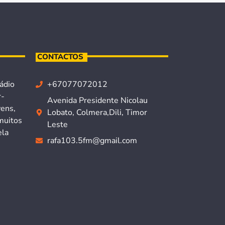
CONTACTOS
ádio
+67077072012
r-
Avenida Presidente Nicolau
vens,
Lobato, Colmera,Dili, Timor
muitos
Leste
ela
rafa103.5fm@gmail.com