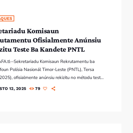
AQUES
etariadu Komisaun
utamentu Ofisialmente Anúnsiu
Rekizitu Teste Ba Kandete PNTL
AFA.tl--Sekretariadu Komisaun Rekrutamentu ba
foun Polísia Nasionál Timor-Leste (PNTL), Tersa
2025), ofisialmente anúnsiu rekizitu no métodu teste
idatu kadete foun PNTL tinan 2025. Notísia
STO 12, 2025
79
te: Foin-Sa’e Atus to’o Rihun Entusiazmu Kompete
dete foun PNTL Liu husi konferénsia ba kmprensa
realiza iha sala konferensia Sentru Formasaun
a Polísia Comoro, Supretendente Polísia, Antonio
informa bazeia ba diploma ministerial númeru