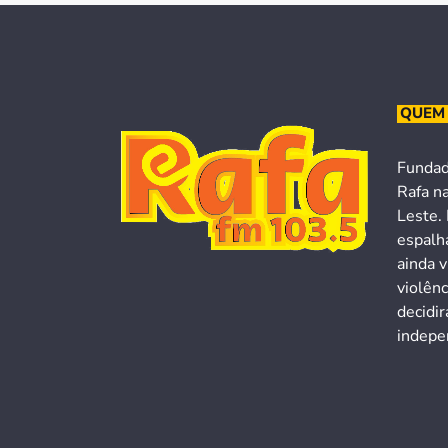
QUEM
Fundad
Rafa n
Leste. 
espalh
ainda v
violên
decidi
indepen