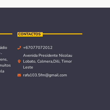
CONTACTOS
ádio
+67077072012
r-
Avenida Presidente Nicolau
vens,
Lobato, Colmera,Dili, Timor
muitos
Leste
ela
rafa103.5fm@gmail.com