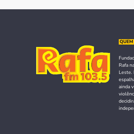
QUEM
Fundad
Rafa n
Leste. 
espalh
ainda v
violên
decidi
indepen