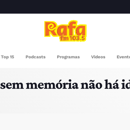
clos
AGAZINE
Top 15
Podcasts
Programas
Videos
Event
ROGRAMAS
 sem memória não há i
UEM SOMOS
PISODES
RÓXIMOS PROGRAMAS