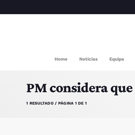
M
Home
Notícias
Equipa
P
PM considera que
Q
E
1 RESULTADO / PÁGINA 1 DE 1
P