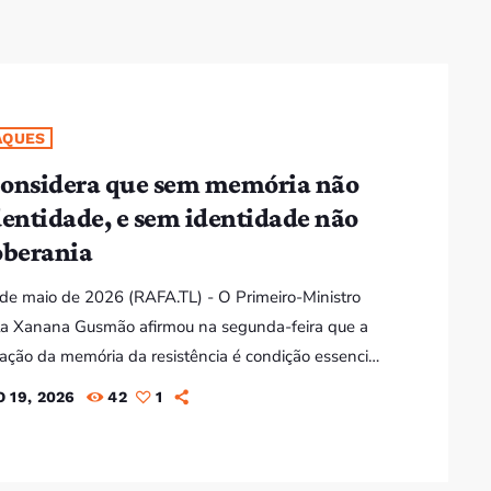
Bom dia RAFA
7:00 AM - 9:00 AM
AQUES
Bom dia RAFA
7:00 AM - 10:00 AM
onsidera que sem memória não
dentidade, e sem identidade não
oberania
9 de maio de 2026 (RAFA.TL) - O Primeiro-Ministro
la Xanana Gusmão afirmou na segunda-feira que a
ação da memória da resistência é condição essencial
rania nacional, num discurso proferido no Arquivo e
 19, 2026
42
1
da Resistência Timorense (AMRT), um dos espaços
memória. "Enquanto houver memória, haverá
ade. Enquanto houver identidade, haverá soberania.