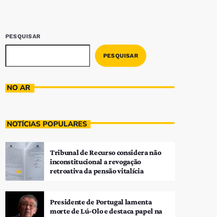
PESQUISAR
PESQUISAR
NO AR
NOTÍCIAS POPULARES
Tribunal de Recurso considera não
inconstitucional a revogação
retroativa da pensão vitalícia
Presidente de Portugal lamenta
morte de Lú-Olo e destaca papel na