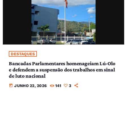
DESTAQUES
Bancadas Parlamentares homenageiam Lú-Olo
e defendem a suspensão dos trabalhos em sinal
de luto nacional
today
JUNHO 22, 2026
141
3