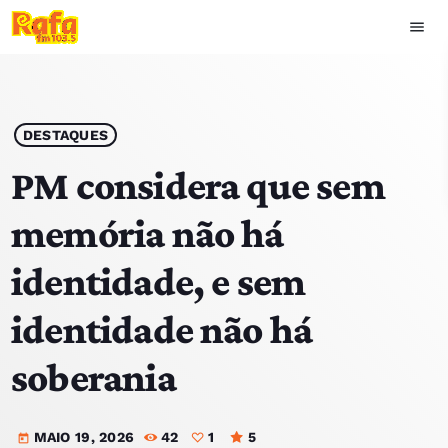
menu
close
play_arrow
OUVIR RAFA
DESTAQUES
PM considera que sem
memória não há
HOME
identidade, e sem
NOTÍCIAS
identidade não há
EQUIPA
soberania
TOP 15
MAIO 19, 2026
42
1
5
PODCASTS
today