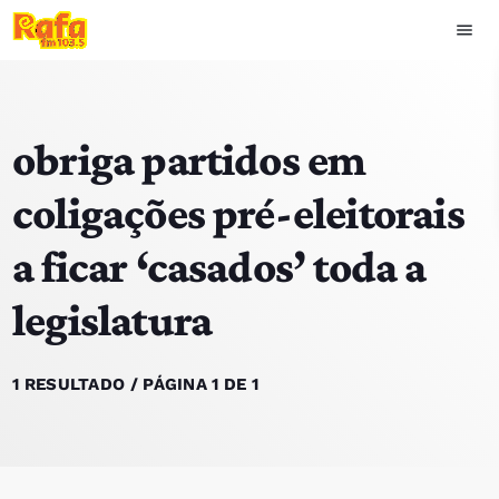
menu
close
obriga partidos em
play_arrow
OUVIR RAFA
coligações pré-eleitorais
a ficar ‘casados’ toda a
HOME
legislatura
NOTÍCIAS
EQUIPA
1 RESULTADO / PÁGINA 1 DE 1
TOP 15
PODCASTS