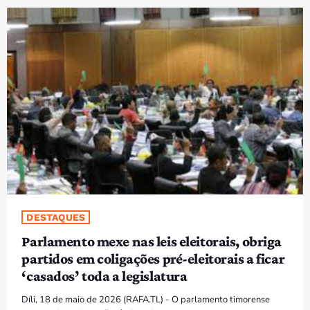
PROGRAMAS
VIDEOS
EVENTOS
CONTACTOS
PORTUGUÊS
keyboard_arrow_down
TÉTUM
PORTUGUÊS
PRÓXIMOS PROGRAMAS
DESTAQUES
Parlamento mexe nas leis eleitorais, obriga
partidos em coligações pré-eleitorais a ficar
‘casados’ toda a legislatura
Díli, 18 de maio de 2026 (RAFA.TL) - O parlamento timorense