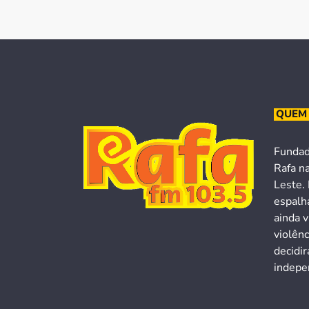
QUEM
Fundad
Rafa n
Leste. 
espalh
ainda v
violên
decidi
indepen