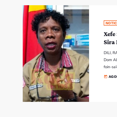
NOTIC
Xefe
Sira
DILI, R
Dom Ale
foin-sa
priense
AGO
today
kursu n
rasik n
iha Res
Umana i
Joaninh