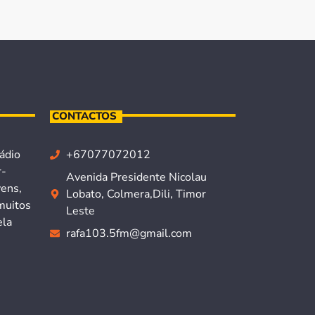
CONTACTOS
ádio
+67077072012
r-
Avenida Presidente Nicolau
vens,
Lobato, Colmera,Dili, Timor
muitos
Leste
ela
rafa103.5fm@gmail.com