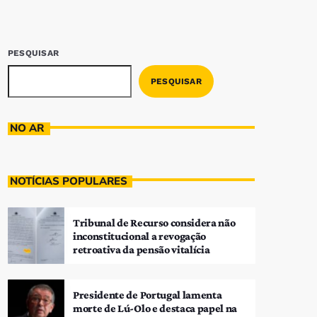
PESQUISAR
PESQUISAR
NO AR
NOTÍCIAS POPULARES
Tribunal de Recurso considera não
inconstitucional a revogação
retroativa da pensão vitalícia
Presidente de Portugal lamenta
morte de Lú-Olo e destaca papel na