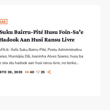
IAS
 Suku Bairru-Pité Husu Foin-Sa’e
 Hadook Aan Husi Ransu Livre
AFA.tl- Xefe Suku Bairru-Pité, Postu Administrativu
ixo, Munisípiu Dili, Joaninha Alves Soares, husu ba
’e sira atu hadook aan husi ransu livre, no tenke
 tempu barak liu ho atividade edukasaun, liu-liu iha
STO 28, 2025
40
25
o formasaun sira ne’ebé bele fó benefísiu bá aan
o kontribui bá sosiedade. Notísia Relevante: ma Hotu
ponsabilidade Morál Atu Tane Aas Dignidade
ha Sosiedade Timor-Leste Xefe Suku Bairru-Pité,
a Alves Soares, […]