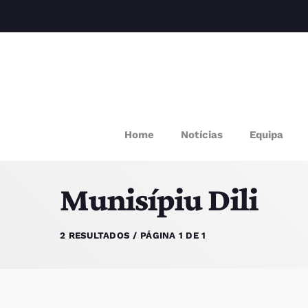
M
Home
Notícias
Equipa
P
Munisípiu Dili
Q
E
2 RESULTADOS / PÁGINA 1 DE 1
P