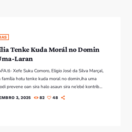
Bom dia RAFA
7:00 AM - 9:00 AM
IAS
Bom dia RAFA
7:00 AM - 10:00 AM
lia Tenke Kuda Morál no Domin
Uma-Laran
AFA.tl- Xefe Suku Comoro, Eligio José da Silva Marçal,
 família hotu tenke kuda moral no domin,iha uma
hodi prevene oan sira halo asaun sira ne’ebé kontribui
adasaun morál iha sosiedade nia-leet. Notísia
EMBRO 3, 2025
82
48
te: Ema Hotu iha Responsabilidade Morál Atu Tane
gnidade Umana iha Sosiedade Timor-Leste Xefe
moro, Eligio José da Silva Marçal, bá Rafa.tl iha nia
tin, Sede Suku Comoro, Postu Administrativu Dom […]