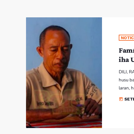
NOTIC
Famí
iha 
DILI, R
husu ba
laran, 
bá degr
SET
today
Relevan
Aas Di
Suku Co
knar fa