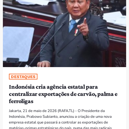
PROGRAMAS
VIDEOS
EVENTOS
CONTACTOS
PORTUGUÊS
keyboard_arrow_down
DESTAQUES
TÉTUM
Indonésia cria agência estatal para
PORTUGUÊS
PRÓXIMOS PROGRAMAS
centralizar exportações de carvão, palma e
ferroligas
Jakarta, 21 de maio de 2026 (RAFA.TL) - O Presidente da
Indonésia, Prabowo Subianto, anunciou a criação de uma nova
empresa estatal que passará a controlar as exportações de
matérias-primas estratégicas do país, numa das mais radicais