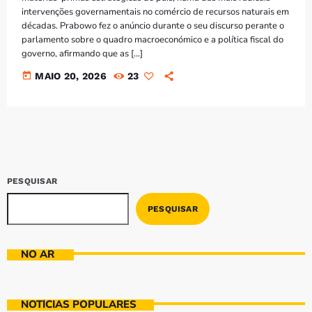
intervenções governamentais no comércio de recursos naturais em
décadas. Prabowo fez o anúncio durante o seu discurso perante o
parlamento sobre o quadro macroeconómico e a política fiscal do
governo, afirmando que as […]
today
MAIO 20, 2026
23
PESQUISAR
PESQUISAR
NO AR
NOTÍCIAS POPULARES