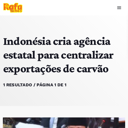
menu
close
Indonésia cria agência
play_arrow
OUVIR RAFA
estatal para centralizar
exportações de carvão
HOME
NOTÍCIAS
1 RESULTADO / PÁGINA 1 DE 1
EQUIPA
TOP 15
PODCASTS