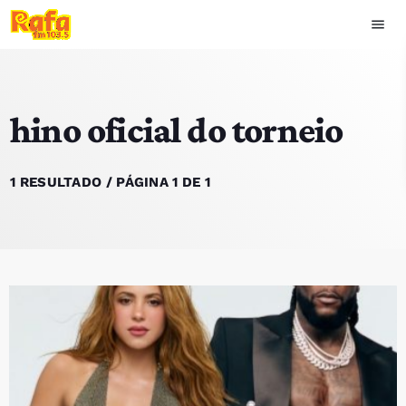
menu
close
hino oficial do torneio
play_arrow
OUVIR RAFA
1 RESULTADO / PÁGINA 1 DE 1
HOME
NOTÍCIAS
EQUIPA
TOP 15
PODCASTS