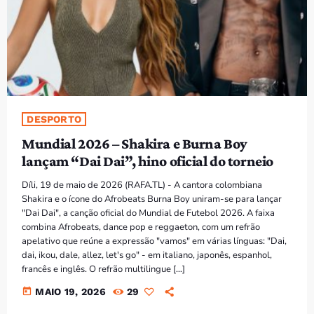
PROGRAMAS
VIDEOS
EVENTOS
DESPORTO
CONTACTOS
Mundial 2026 – Shakira e Burna Boy
lançam “Dai Dai”, hino oficial do torneio
PORTUGUÊS
keyboard_arrow_down
Díli, 19 de maio de 2026 (RAFA.TL) - A cantora colombiana
TÉTUM
Shakira e o ícone do Afrobeats Burna Boy uniram-se para lançar
"Dai Dai", a canção oficial do Mundial de Futebol 2026. A faixa
PORTUGUÊS
PRÓXIMOS PROGRAMAS
combina Afrobeats, dance pop e reggaeton, com um refrão
apelativo que reúne a expressão "vamos" em várias línguas: "Dai,
Bom dia RAFA
dai, ikou, dale, allez, let's go" - em italiano, japonês, espanhol,
7:00 AM - 10:00 AM
francês e inglês. O refrão multilingue […]
today
MAIO 19, 2026
29