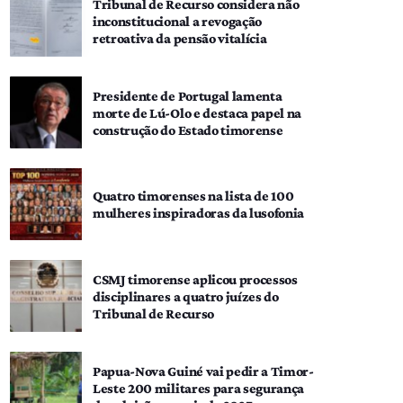
Tribunal de Recurso considera não
inconstitucional a revogação
retroativa da pensão vitalícia
Presidente de Portugal lamenta
morte de Lú-Olo e destaca papel na
construção do Estado timorense
Quatro timorenses na lista de 100
mulheres inspiradoras da lusofonia
CSMJ timorense aplicou processos
disciplinares a quatro juízes do
Tribunal de Recurso
Papua-Nova Guiné vai pedir a Timor-
Leste 200 militares para segurança