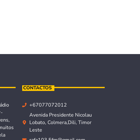
CONTACTOS
ádio
+67077072012
r-
Avenida Presidente Nicolau
vens,
Lobato, Colmera,Dili, Timor
muitos
Leste
ela