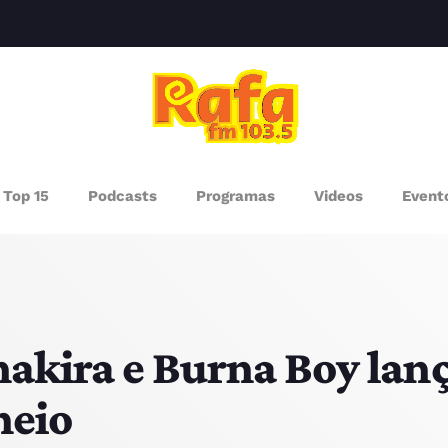
clos
AGAZINE
Top 15
Podcasts
Programas
Videos
Event
ROGRAMAS
UEM SOMOS
PISODES
akira e Burna Boy lan
neio
RÓXIMOS PROGRAMAS