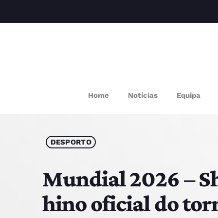
M
Home
Notícias
Equipa
P
Q
DESPORTO
E
Mundial 2026 – Sh
hino oficial do tor
P