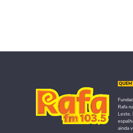
QUEM
Fundad
Rafa n
Leste. 
espalh
ainda v