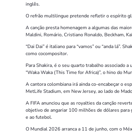
inglês.
O refrão multilingue pretende refletir o espírito g
A canção presta homenagem a algumas das maiores
Maldini, Romário, Cristiano Ronaldo, Beckham, Kak
“Dai Dai” é italiano para “vamos” ou “anda lá”. Sha
como cocompositor.
Para Shakira, é o seu quarto trabalho associado 
“Waka Waka (This Time for Africa)”, o hino do Mun
A cantora colombiana irá ainda co-encabeçar o espe
MetLife Stadium, em New Jersey, ao lado de Mad
A FIFA anunciou que as royalties da canção revert
objetivo de angariar 100 milhões de dólares para 
e ao futebol.
O Mundial 2026 arranca a 11 de junho, com o Méxic