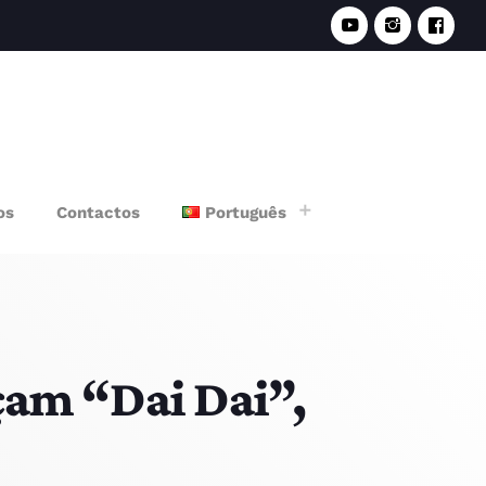
e
os
Contactos
Português
çam “Dai Dai”,