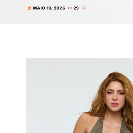
MAIO 19, 2026
29
today