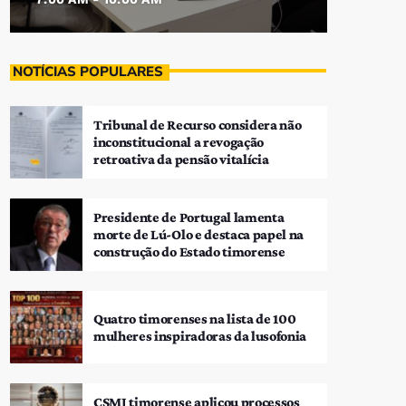
NOTÍCIAS POPULARES
Tribunal de Recurso considera não
inconstitucional a revogação
retroativa da pensão vitalícia
Presidente de Portugal lamenta
morte de Lú-Olo e destaca papel na
construção do Estado timorense
Quatro timorenses na lista de 100
mulheres inspiradoras da lusofonia
CSMJ timorense aplicou processos