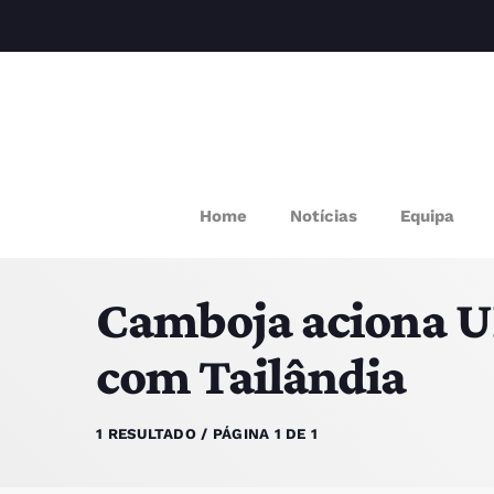
M
Home
Notícias
Equipa
P
Camboja aciona U
Q
com Tailândia
E
1 RESULTADO / PÁGINA 1 DE 1
P