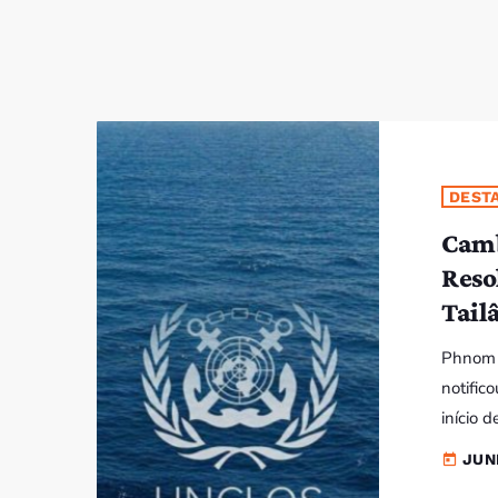
DEST
Camb
Reso
Tail
Phnom 
notific
início 
da Conv
JUN
today
(UNCLOS