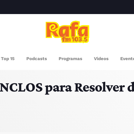
clos
AGAZINE
Top 15
Podcasts
Programas
Videos
Event
ROGRAMAS
NCLOS para Resolver d
UEM SOMOS
PISODES
RÓXIMOS PROGRAMAS