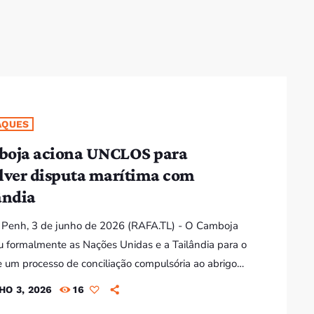
Bom dia RAFA
7:00 AM - 10:00 AM
Bom dia RAFA
7:00 AM - 9:00 AM
AQUES
oja aciona UNCLOS para
Bom dia RAFA
lver disputa marítima com
7:00 AM - 10:00 AM
ândia
Penh, 3 de junho de 2026 (RAFA.TL) - O Camboja
ou formalmente as Nações Unidas e a Tailândia para o
de um processo de conciliação compulsória ao abrigo
enção das Nações Unidas sobre o Direito do Mar
HO 3, 2026
16
), em disputa pela delimitação de fronteiras