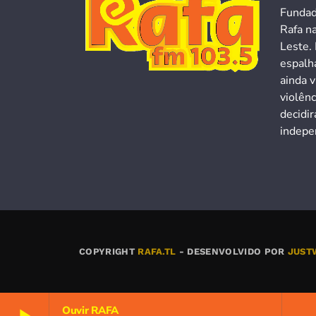
Fundad
Rafa n
Leste. 
espalh
ainda v
violên
decidi
indepen
COPYRIGHT
RAFA.TL
- DESENVOLVIDO POR
JUST
Ouvir RAFA