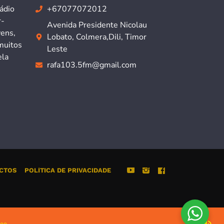
ádio
+67077072012
r-
Avenida Presidente Nicolau
vens,
Lobato, Colmera,Dili, Timor
muitos
Leste
ela
rafa103.5fm@gmail.com
CTOS
POLÍTICA DE PRIVACIDADE