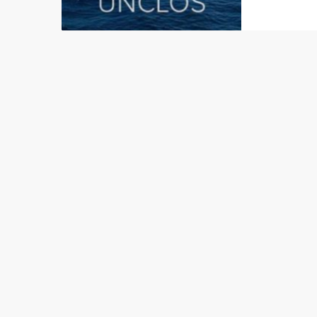
marítim
outros 
ministr