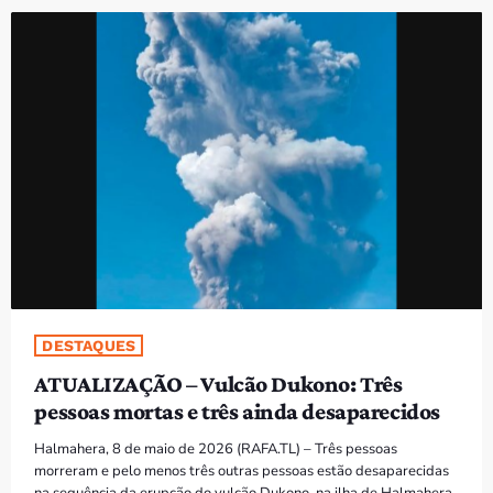
PROGRAMAS
VIDEOS
EVENTOS
CONTACTOS
PORTUGUÊS
keyboard_arrow_down
TÉTUM
PORTUGUÊS
PRÓXIMOS PROGRAMAS
DESTAQUES
ATUALIZAÇÃO – Vulcão Dukono: Três
Bom dia RAFA
pessoas mortas e três ainda desaparecidos
7:00 AM - 10:00 AM
Halmahera, 8 de maio de 2026 (RAFA.TL) – Três pessoas
morreram e pelo menos três outras pessoas estão desaparecidas
na sequência da erupção do vulcão Dukono, na ilha de Halmahera,