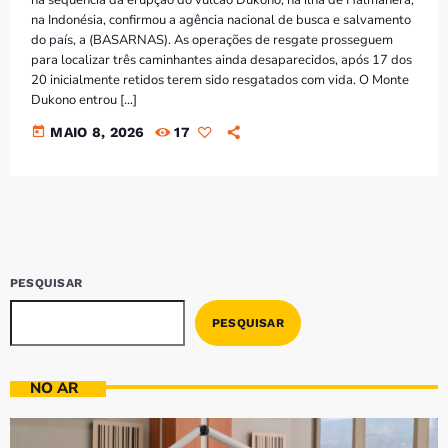
Bom dia RAFA
na Indonésia, confirmou a agência nacional de busca e salvamento
7:00 AM - 9:00 AM
do país, a (BASARNAS). As operações de resgate prosseguem
para localizar três caminhantes ainda desaparecidos, após 17 dos
20 inicialmente retidos terem sido resgatados com vida. O Monte
Bom dia RAFA
Dukono entrou […]
7:00 AM - 10:00 AM
today
MAIO 8, 2026
17
PESQUISAR
PESQUISAR
NO AR