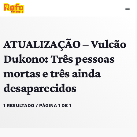
menu
close
ATUALIZAÇÃO – Vulcão
play_arrow
OUVIR RAFA
Dukono: Três pessoas
mortas e três ainda
HOME
desaparecidos
NOTÍCIAS
EQUIPA
1 RESULTADO / PÁGINA 1 DE 1
TOP 15
PODCASTS