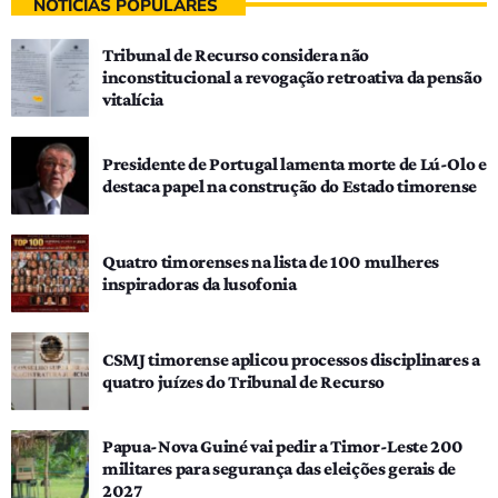
NOTÍCIAS POPULARES
Tribunal de Recurso considera não
inconstitucional a revogação retroativa da pensão
vitalícia
Presidente de Portugal lamenta morte de Lú-Olo e
destaca papel na construção do Estado timorense
Quatro timorenses na lista de 100 mulheres
inspiradoras da lusofonia
CSMJ timorense aplicou processos disciplinares a
quatro juízes do Tribunal de Recurso
Papua-Nova Guiné vai pedir a Timor-Leste 200
militares para segurança das eleições gerais de
2027