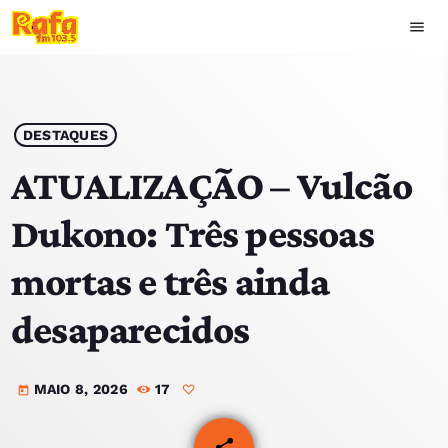
menu
close
play_arrow
OUVIR RAFA
DESTAQUES
ATUALIZAÇÃO – Vulcão
Dukono: Três pessoas
HOME
mortas e três ainda
NOTÍCIAS
desaparecidos
EQUIPA
MAIO 8, 2026
17
TOP 15
today
PODCASTS
share
email