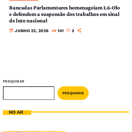
Bancadas Parlamentares homenageiam Lú-Olo
e defendem a suspensão dos trabalhos em sinal
de luto nacional
today
JUNHO 22, 2026
141
3
PESQUISAR
PESQUISAR
NO AR