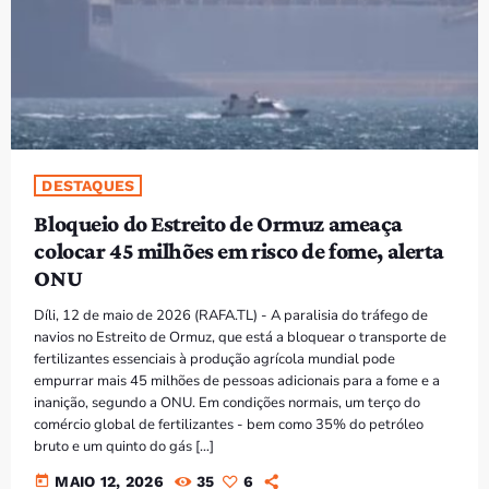
PROGRAMAS
VIDEOS
EVENTOS
DESTAQUES
CONTACTOS
Bloqueio do Estreito de Ormuz ameaça
colocar 45 milhões em risco de fome, alerta
PORTUGUÊS
keyboard_arrow_down
ONU
TÉTUM
Díli, 12 de maio de 2026 (RAFA.TL) - A paralisia do tráfego de
PORTUGUÊS
navios no Estreito de Ormuz, que está a bloquear o transporte de
PRÓXIMOS PROGRAMAS
fertilizantes essenciais à produção agrícola mundial pode
empurrar mais 45 milhões de pessoas adicionais para a fome e a
Bom dia RAFA
inanição, segundo a ONU. Em condições normais, um terço do
7:00 AM - 9:00 AM
comércio global de fertilizantes - bem como 35% do petróleo
bruto e um quinto do gás […]
today
MAIO 12, 2026
35
6