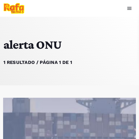
menu
close
alerta ONU
play_arrow
OUVIR RAFA
1 RESULTADO / PÁGINA 1 DE 1
HOME
NOTÍCIAS
EQUIPA
TOP 15
PODCASTS