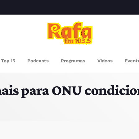
clos
AGAZINE
Top 15
Podcasts
Programas
Videos
Event
ROGRAMAS
is para ONU condicio
UEM SOMOS
PISODES
RÓXIMOS PROGRAMAS