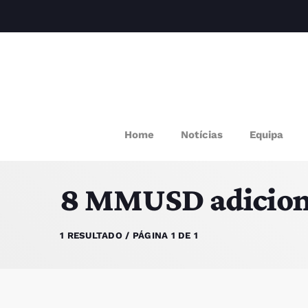
M
Home
Notícias
Equipa
P
8 MMUSD adiciona
Q
E
1 RESULTADO / PÁGINA 1 DE 1
P