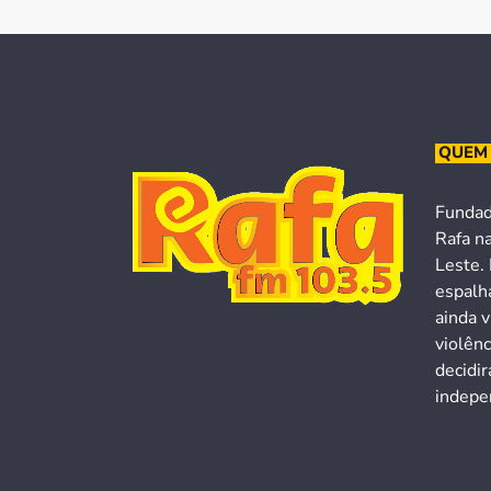
QUEM
Fundad
Rafa n
Leste. 
espalh
ainda v
violên
decidi
indepen