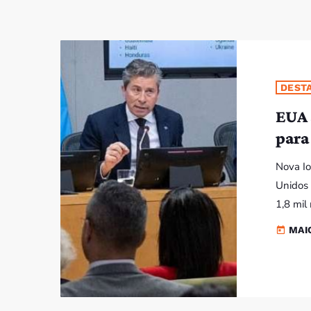
DEST
EUA 
para
Nova Io
Unidos
1,8 mil
Nações 
MAIO
today
milhões
feito e
junto à
imprens