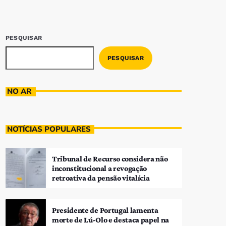
PESQUISAR
PESQUISAR
NO AR
NOTÍCIAS POPULARES
Tribunal de Recurso considera não
inconstitucional a revogação
retroativa da pensão vitalícia
Presidente de Portugal lamenta
morte de Lú-Olo e destaca papel na