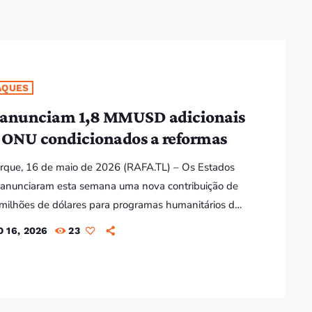
AQUES
anunciam 1,8 MMUSD adicionais
 ONU condicionados a reformas
rque, 16 de maio de 2026 (RAFA.TL) – Os Estados
 anunciaram esta semana uma nova contribuição de
 milhões de dólares para programas humanitários das
Unidas, elevando o apoio total à ONU para 3,8 mil
 16, 2026
23
 de dólares desde dezembro de 2025. O anúncio foi
m Nova Iorque pelo embaixador norte-americano
s Nações Unidas, Mike Waltz, numa conferência de
a conjunta com o Subsecretário-Geral […]