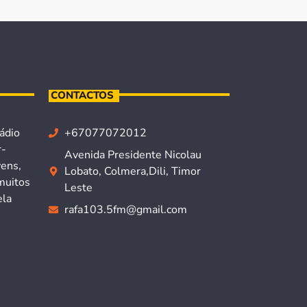
CONTACTOS
ádio
+67077072012
r-
Avenida Presidente Nicolau
vens,
Lobato, Colmera,Dili, Timor
muitos
Leste
ela
rafa103.5fm@gmail.com