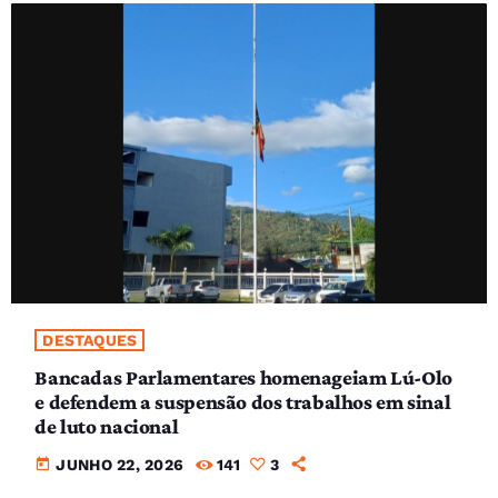
DESTAQUES
Bancadas Parlamentares homenageiam Lú-Olo
e defendem a suspensão dos trabalhos em sinal
de luto nacional
today
JUNHO 22, 2026
141
3