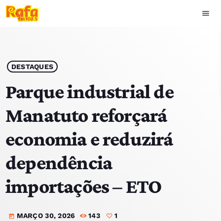
menu
close
play_arrow
OUVIR RAFA
DESTAQUES
Parque industrial de
Manatuto reforçará
HOME
economia e reduzirá
NOTÍCIAS
dependência
EQUIPA
importações – ETO
TOP 15
MARÇO 30, 2026
143
1
PODCASTS
today