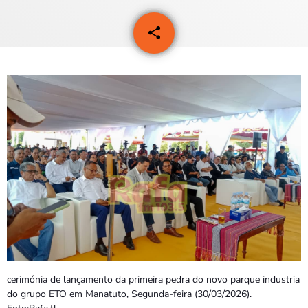
PROGRAMAS
share
email
1
VIDEOS
EVENTOS
CONTACTOS
PORTUGUÊS
keyboard_arrow_down
TÉTUM
PORTUGUÊS
PRÓXIMOS PROGRAMAS
cerimónia de lançamento da primeira pedra do novo parque industria
do grupo ETO em Manatuto, Segunda-feira (30/03/2026).