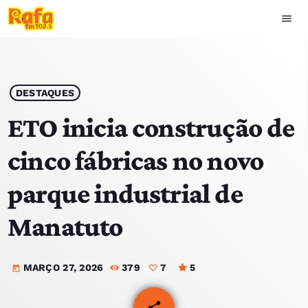
menu
close
play_arrow
OUVIR RAFA
DESTAQUES
ETO inicia construção de
cinco fábricas no novo
HOME
parque industrial de
NOTÍCIAS
Manatuto
EQUIPA
MARÇO 27, 2026
379
7
5
TOP 15
today
PODCASTS
share
email