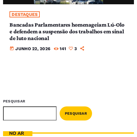
DESTAQUES
Bancadas Parlamentares homenageiam Lú-Olo
e defendem a suspensão dos trabalhos em sinal
de luto nacional
today
JUNHO 22, 2026
141
3
PESQUISAR
PESQUISAR
NO AR