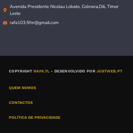
Avenida Presidente Nicolau Lobato, Colmera,Dili, Timor
Leste
rafa103.5fm@gmail.com
COPYRIGHT
RAFA.TL
- DESENVOLVIDO POR
JUSTWEB.PT
QUEM SOMOS
CONTACTOS
POLÍTICA DE PRIVACIDADE