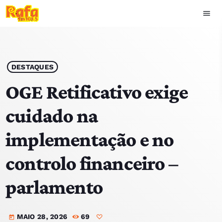
menu
close
play_arrow
OUVIR RAFA
DESTAQUES
OGE Retificativo exige
cuidado na
HOME
implementação e no
NOTÍCIAS
controlo financeiro –
EQUIPA
parlamento
TOP 15
MAIO 28, 2026
69
PODCASTS
today