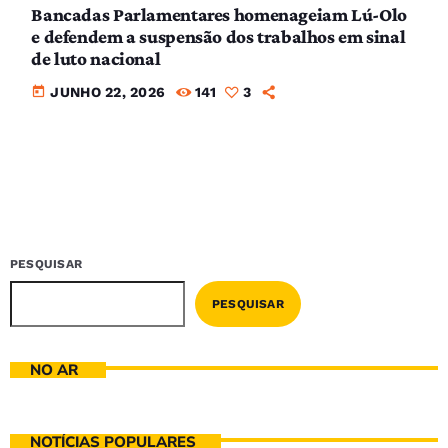
Bancadas Parlamentares homenageiam Lú-Olo
e defendem a suspensão dos trabalhos em sinal
de luto nacional
today
JUNHO 22, 2026
141
3
PESQUISAR
PESQUISAR
NO AR
NOTÍCIAS POPULARES