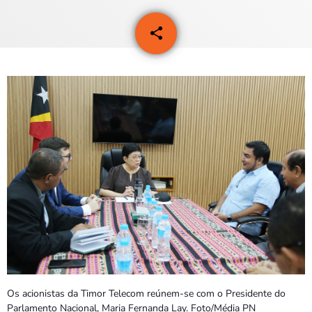
PROGRAMAS
share
email
2
VIDEOS
EVENTOS
CONTACTOS
PORTUGUÊS
keyboard_arrow_down
TÉTUM
PORTUGUÊS
PRÓXIMOS PROGRAMAS
Os acionistas da Timor Telecom reúnem-se com o Presidente do
Parlamento Nacional, Maria Fernanda Lay. Foto/Média PN