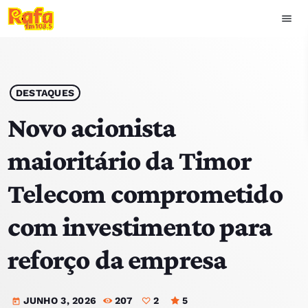
menu
close
play_arrow
OUVIR RAFA
DESTAQUES
Novo acionista
maioritário da Timor
HOME
Telecom comprometido
NOTÍCIAS
com investimento para
EQUIPA
reforço da empresa
TOP 15
JUNHO 3, 2026
207
2
5
PODCASTS
today