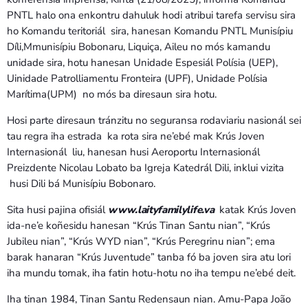
PNTL halo ona enkontru dahuluk hodi atribui tarefa servisu sira
ho Komandu teritoriál sira, hanesan Komandu PNTL Munisípiu
Díli,Mmunisípiu Bobonaru, Liquiça, Aileu no mós kamandu
unidade sira, hotu hanesan Unidade Espesiál Polísia (UEP),
Uinidade Patrolliamentu Fronteira (UPF), Unidade Polísia
Marítima(UPM) no mós ba diresaun sira hotu.
Hosi parte diresaun tránzitu no seguransa rodaviariu nasionál sei
tau regra iha estrada ka rota sira ne’ebé mak Krús Joven
Internasionál liu, hanesan husi Aeroportu Internasionál
Preizdente Nicolau Lobato ba Igreja Katedrál Dili, inklui vizita
husi Dili bá Munisípiu Bobonaro.
Sita husi pajina ofisiál
www.laityfamilylife.va
katak Krús Joven
ida-ne’e koñesidu hanesan “Krús Tinan Santu nian”, “Krús
Jubileu nian”, “Krús WYD nian”, “Krús Peregrinu nian”; ema
barak hanaran “Krús Juventude” tanba fó ba joven sira atu lori
iha mundu tomak, iha fatin hotu-hotu no iha tempu ne’ebé deit.
Iha tinan 1984, Tinan Santu Redensaun nian. Amu-Papa João