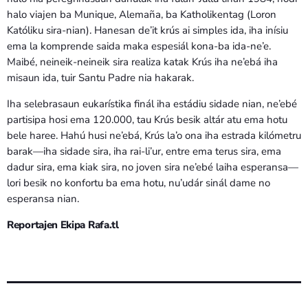
halo viajen ba Munique, Alemaña, ba Katholikentag (Loron
Katóliku sira-nian). Hanesan de’it krús ai simples ida, iha inísiu
ema la komprende saida maka espesiál kona-ba ida-ne’e.
Maibé, neineik-neineik sira realiza katak Krús iha ne’ebá iha
misaun ida, tuir Santu Padre nia hakarak.
Iha selebrasaun eukarístika finál iha estádiu sidade nian, ne’ebé
partisipa hosi ema 120.000, tau Krús besik altár atu ema hotu
bele haree. Hahú husi ne’ebá, Krús la’o ona iha estrada kilómetru
barak—iha sidade sira, iha rai-li’ur, entre ema terus sira, ema
dadur sira, ema kiak sira, no joven sira ne’ebé laiha esperansa—
lori besik no konfortu ba ema hotu, nu’udár sinál dame no
esperansa nian.
Reportajen Ekipa Rafa.tl