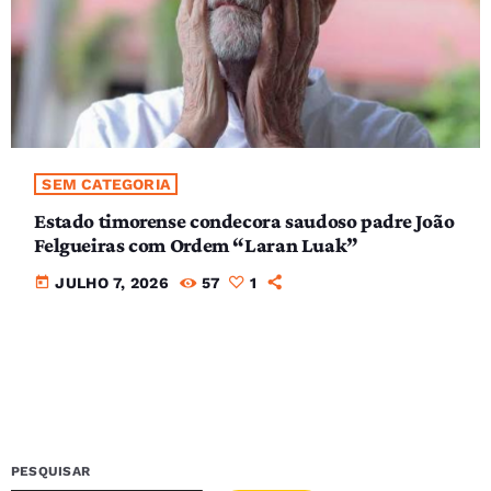
SEM CATEGORIA
Estado timorense condecora saudoso padre João
Felgueiras com Ordem “Laran Luak”
today
JULHO 7, 2026
57
1
PESQUISAR