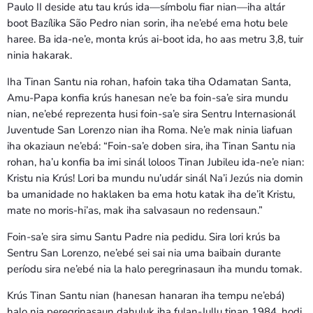
Paulo II deside atu tau krús ida—símbolu fiar nian—iha altár
boot Bazílika São Pedro nian sorin, iha ne’ebé ema hotu bele
haree. Ba ida-ne’e, monta krús ai-boot ida, ho aas metru 3,8, tuir
ninia hakarak.
Iha Tinan Santu nia rohan, hafoin taka tiha Odamatan Santa,
Amu-Papa konfia krús hanesan ne’e ba foin-sa’e sira mundu
nian, ne’ebé reprezenta husi foin-sa’e sira Sentru Internasionál
Juventude San Lorenzo nian iha Roma. Ne’e mak ninia liafuan
iha okaziaun ne’ebá: “Foin-sa’e doben sira, iha Tinan Santu nia
rohan, ha’u konfia ba imi sinál loloos Tinan Jubileu ida-ne’e nian:
Kristu nia Krús! Lori ba mundu nu’udár sinál Na’i Jezús nia domin
ba umanidade no haklaken ba ema hotu katak iha de’it Kristu,
mate no moris-hi’as, mak iha salvasaun no redensaun.”
Foin-sa’e sira simu Santu Padre nia pedidu. Sira lori krús ba
Sentru San Lorenzo, ne’ebé sei sai nia uma baibain durante
períodu sira ne’ebé nia la halo peregrinasaun iha mundu tomak.
Krús Tinan Santu nian (hanesan hanaran iha tempu ne’ebá)
halo nia peregrinasaun dahuluk iha fulan-Jullu tinan 1984, hodi