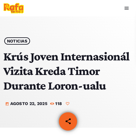
menu
close
play_arrow
OUVIR RAFA
NOTICIAS
Krús Joven Internasionál
Vizita Kreda Timor
HOME
Durante Loron-ualu
NOTÍCIAS
AGOSTO 22, 2025
118
EQUIPA
today
TOP 15
share
email
PODCASTS