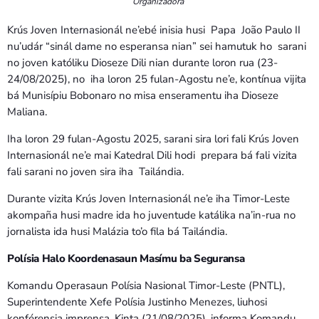
Organizadora
Krús Joven Internasionál ne’ebé inisia husi Papa João Paulo II
nu’udár “sinál dame no esperansa nian” sei hamutuk ho sarani
no joven katóliku Dioseze Dili nian durante loron rua (23-
24/08/2025), no iha loron 25 fulan-Agostu ne’e, kontínua vijita
bá Munisípiu Bobonaro no misa enseramentu iha Dioseze
Maliana.
Iha loron 29 fulan-Agostu 2025, sarani sira lori fali Krús Joven
Internasionál ne’e mai Katedral Dili hodi prepara bá fali vizita
fali sarani no joven sira iha Tailándia.
Durante vizita Krús Joven Internasionál ne’e iha Timor-Leste
akompaña husi madre ida ho juventude katálika na’in-rua no
jornalista ida husi Malázia to’o fila bá Tailándia.
Polísia Halo Koordenasaun Masímu ba Seguransa
Komandu Operasaun Polísia Nasional Timor-Leste (PNTL),
Superintendente Xefe Polísia Justinho Menezes, liuhosi
konférensia imprensa, Kinta (21/08/2025), informa Komandu