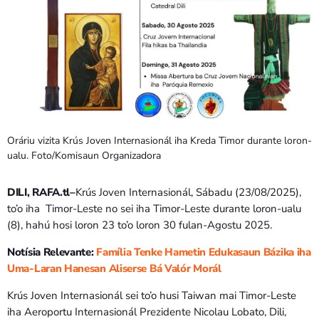
Oráriu vizita Krús Joven Internasionál iha Kreda Timor durante loron-
ualu. Foto/Komisaun Organizadora
DILI, RAFA.tl–
Krús Joven Internasionál, Sábadu (23/08/2025),
to’o iha Timor-Leste no sei iha Timor-Leste durante loron-ualu
(8), hahú hosi loron 23 to’o loron 30 fulan-Agostu 2025.
Notísia Relevante:
Família Tenke Hametin Edukasaun Bázika iha
Uma-Laran Hanesan Aliserse Bá Valór Morál
Krús Joven Internasionál sei to’o husi Taiwan mai Timor-Leste
iha Aeroportu Internasionál Prezidente Nicolau Lobato, Dili,