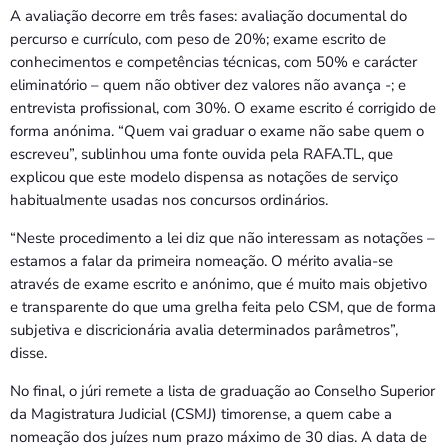
A avaliação decorre em três fases: avaliação documental do
percurso e currículo, com peso de 20%; exame escrito de
conhecimentos e competências técnicas, com 50% e carácter
eliminatório – quem não obtiver dez valores não avança -; e
entrevista profissional, com 30%. O exame escrito é corrigido de
forma anónima. “Quem vai graduar o exame não sabe quem o
escreveu”, sublinhou uma fonte ouvida pela RAFA.TL, que
explicou que este modelo dispensa as notações de serviço
habitualmente usadas nos concursos ordinários.
“Neste procedimento a lei diz que não interessam as notações –
estamos a falar da primeira nomeação. O mérito avalia-se
através de exame escrito e anónimo, que é muito mais objetivo
e transparente do que uma grelha feita pelo CSM, que de forma
subjetiva e discricionária avalia determinados parâmetros”,
disse.
No final, o júri remete a lista de graduação ao Conselho Superior
da Magistratura Judicial (CSMJ) timorense, a quem cabe a
nomeação dos juízes num prazo máximo de 30 dias. A data de