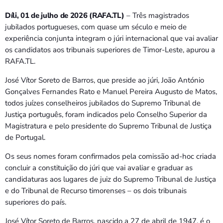
Bom dia RAFA
7:00 AM - 9:00 AM
Díli, 01 de julho de 2026 (RAFA.TL)
– Três magistrados
jubilados portugueses, com quase um século e meio de
experiência conjunta integram o júri internacional que vai avaliar
os candidatos aos tribunais superiores de Timor-Leste, apurou a
RAFA.TL.
José Vítor Soreto de Barros, que preside ao júri, João António
Gonçalves Fernandes Rato e Manuel Pereira Augusto de Matos,
todos juízes conselheiros jubilados do Supremo Tribunal de
Justiça português, foram indicados pelo Conselho Superior da
Magistratura e pelo presidente do Supremo Tribunal de Justiça
de Portugal.
Os seus nomes foram confirmados pela comissão ad-hoc criada
concluir a constituição do júri que vai avaliar e graduar as
candidaturas aos lugares de juiz do Supremo Tribunal de Justiça
e do Tribunal de Recurso timorenses – os dois tribunais
superiores do país.
José Vítor Soreto de Barros, nascido a 27 de abril de 1947, é o