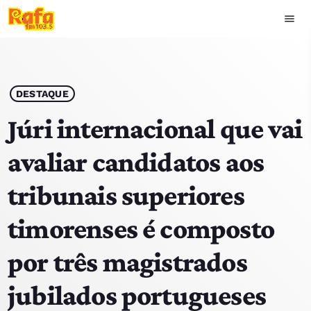
menu
close
play_arrow
OUVIR RAFA
DESTAQUE
Júri internacional que vai
avaliar candidatos aos
HOME
tribunais superiores
NOTÍCIAS
timorenses é composto
EQUIPA
por três magistrados
TOP 15
jubilados portugueses
PODCASTS