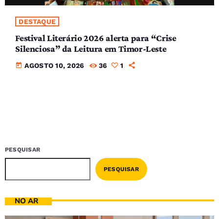
DESTAQUE
Festival Literário 2026 alerta para “Crise
Silenciosa” da Leitura em Timor-Leste
today
AGOSTO 10, 2026
36
1
PESQUISAR
PESQUISAR
NO AR