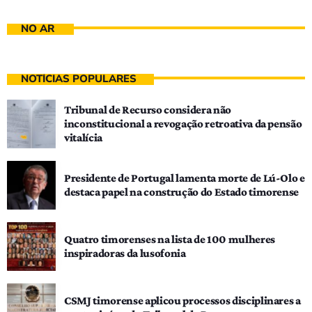
NO AR
NOTÍCIAS POPULARES
Tribunal de Recurso considera não
inconstitucional a revogação retroativa da pensão
vitalícia
Presidente de Portugal lamenta morte de Lú-Olo e
destaca papel na construção do Estado timorense
Quatro timorenses na lista de 100 mulheres
inspiradoras da lusofonia
CSMJ timorense aplicou processos disciplinares a