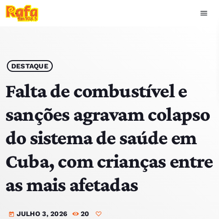
menu
close
play_arrow
OUVIR RAFA
DESTAQUE
Falta de combustível e
sanções agravam colapso
HOME
do sistema de saúde em
NOTÍCIAS
Cuba, com crianças entre
EQUIPA
as mais afetadas
TOP 15
JULHO 3, 2026
20
PODCASTS
today