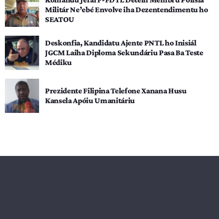
Militár Ne’ebé Envolve iha Dezentendimentu ho
SEATOU
Deskonfia, Kandidatu Ajente PNTL ho Inisiál
JGCM Laiha Diploma Sekundáriu Pasa Ba Teste
Médiku
Prezidente Filipina Telefone Xanana Husu
Kansela Apóiu Umanitáriu