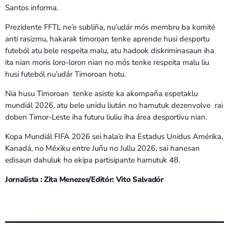
Santos informa.
Prezidente FFTL ne’e subliña, nu’udár mós membru ba komité
anti rasizmu, hakarak timoroan tenke aprende husi desportu
futeból atu bele respeita malu, atu hadook diskriminasaun iha
ita nian moris loro-loron nian no mós tenke respeita malu liu
husi futeból nu’udár Timoroan hotu.
Nia husu Timoroan tenke asiste ka akompaña espetaklu
mundiál 2026, atu bele unidu liután no hamutuk dezenvolve rai
doben Timor-Leste iha futuru liuliu iha área desportivu nian.
Kopa Mundiál FIFA 2026 sei hala’o iha Estadus Unidus Amérika,
Kanadá, no Méxiku entre Juñu no Jullu 2026, sai hanesan
edisaun dahuluk ho ekipa partisipante hamutuk 48.
Jornalista : Zita Menezes/Editór: Vito Salvadór