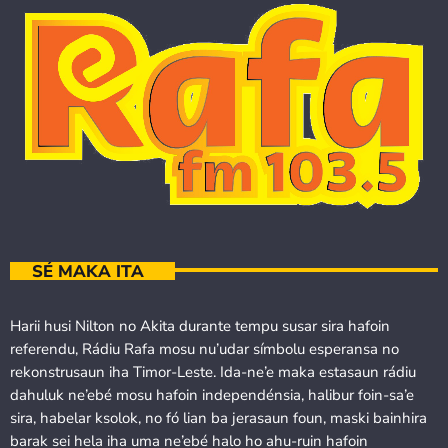
SÉ MAKA ITA
Harii husi Nilton no Akita durante tempu susar sira hafoin
referendu, Rádiu Rafa mosu nu’udar símbolu esperansa no
rekonstrusaun iha Timor-Leste. Ida-ne’e maka estasaun rádiu
dahuluk ne’ebé mosu hafoin independénsia, halibur foin-sa’e
sira, habelar ksolok, no fó lian ba jerasaun foun, maski bainhira
barak sei hela iha uma ne’ebé halo ho ahu-ruin hafoin