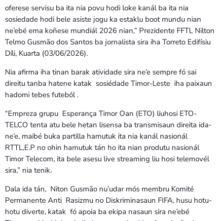
oferese servisu ba ita nia povu hodi loke kanál ba ita nia
sosiedade hodi bele asiste jogu ka estaklu boot mundu nian
ne’ebé ema koñese mundiál 2026 nian,” Prezidente FFTL Nilton
Telmo Gusmão dos Santos ba jornalista sira iha Torreto Edifísiu
Díli, Kuarta (03/06/2026).
Nia afirma iha tinan barak atividade sira ne’e sempre fó sai
direitu tanba hatene katak sosiédade Timor-Leste iha paixaun
hadomi tebes futeból .
“Empreza grupu Esperança Timor Oan (ETO) liuhosi ETO-
TELCO tenta atu bele hetan lisensa ba transmisaun direita ida-
ne’e, maibé buka partilla hamutuk ita nia kanál nasionál
RTTL,E.P no ohin hamutuk tán ho ita nian produtu nasionál
Timor Telecom, ita bele asesu live streaming liu hosi telemovél
sira,” nia tenik.
Dala ida tán, Niton Gusmão nu’udar mós membru Komité
Permanente Anti Rasizmu no Diskriminasaun FIFA, husu hotu-
hotu diverte, katak fó apoia ba ekipa nasaun sira ne’ebé