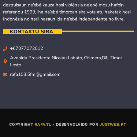
destruisaun ne’ebé kauza hosi violénsia ne’ebé mosu hafoin
referendu 1999, iha ne’ebé timoroan sira vota atu haketak hosi
Indonézia no harii nasaun ida ne’ebé independente no livre.
KONTAKTU SIRA
+67077072012
Avenida Presidente Nicolau Lobato, Colmera,Dili, Timor
Leste
rafa103.5fm@gmail.com
COPYRIGHT
RAFA.TL
- DESENVOLVIDO POR
JUSTWEB.PT