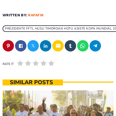
WRITTEN BY:
RAFAFM
PREZIDENTE FFTL HUSU TIMOROAN HOTU ASISTE KOPA MUNDIÁL 20
email
RATE IT
SIMILAR POSTS