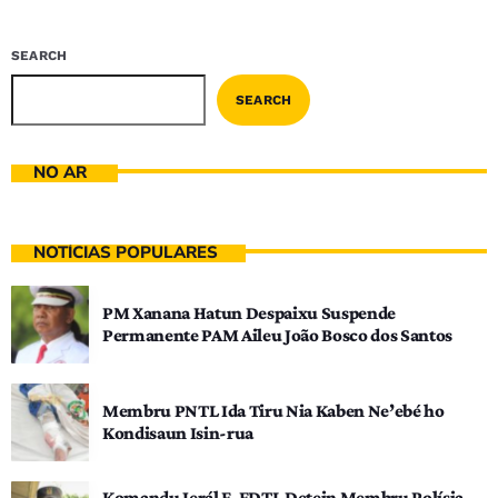
SEARCH
SEARCH
NO AR
NOTÍCIAS POPULARES
PM Xanana Hatun Despaixu Suspende
Permanente PAM Aileu João Bosco dos Santos
Membru PNTL Ida Tiru Nia Kaben Ne’ebé ho
Kondisaun Isin-rua
Komandu Jerál F-FDTL Detein Membru Polísia