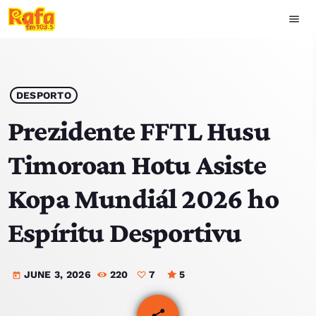
menu
close
play_arrow
OUVIR RAFA
DESPORTO
Prezidente FFTL Husu
Timoroan Hotu Asiste
HOME
Kopa Mundiál 2026 ho
NOTISIA
Espíritu Desportivu
EKIPA
JUNE 3, 2026
220
7
5
TOP 15
today
PODCAST SIRA
share
email