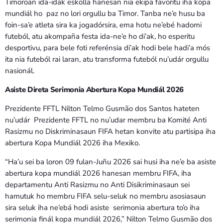
Timoroan ida-idak eskolla hanesan nia ekipa favoritu iha kopa
mundiál ho paz no lori orgullu ba Timor. Tanba ne’e husu ba
foin-sa’e atleta sira ka jogadórsira, ema hotu ne’ebé hadomi
futeból, atu akompaña festa ida-ne’e ho di’ak, ho esperitu
desportivu, para bele foti referénsia di’ak hodi bele hadi’a mós
ita nia futeból rai laran, atu transforma futeból nu’udár orgullu
nasionál.
Asiste Direta Serimonia Abertura Kopa Mundiál 2026
Prezidente FFTL Nilton Telmo Gusmão dos Santos hateten
nu’udár Prezidente FFTL no nu’udar membru ba Komité Anti
Rasizmu no Diskriminasaun FIFA hetan konvite atu partisipa iha
abertura Kopa Mundiál 2026 iha Mexiko.
“Ha’u sei ba loron 09 fulan-Juñu 2026 sai husi iha ne’e ba asiste
abertura kopa mundiál 2026 hanesan membru FIFA, iha
departamentu Anti Rasizmu no Anti Disikriminasaun sei
hamutuk ho membru FIFA selu-seluk no membru asosiasaun
sira seluk iha ne’ebá hodi asiste serimonia abertura to’o iha
serimonia finál kopa mundiál 2026,” Nilton Telmo Gusmão dos