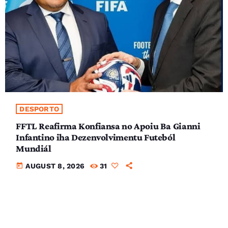
DESPORTO
FFTL Reafirma Konfiansa no Apoiu Ba Gianni
Infantino iha Dezenvolvimentu Futeból
Mundiál
today
AUGUST 8, 2026
31