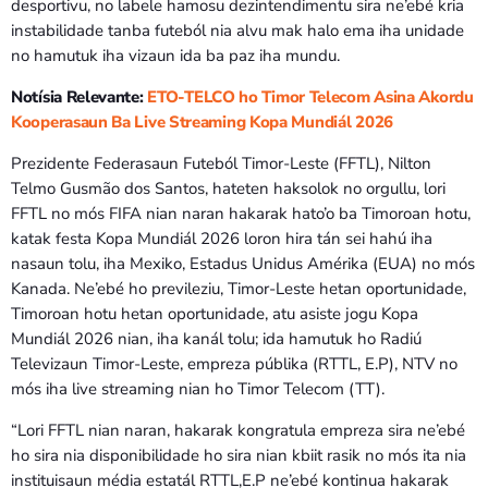
desportivu, no labele hamosu dezintendimentu sira ne’ebé kria
instabilidade tanba futeból nia alvu mak halo ema iha unidade
no hamutuk iha vizaun ida ba paz iha mundu.
Notísia Relevante:
ETO-TELCO ho Timor Telecom Asina Akordu
Kooperasaun Ba Live Streaming Kopa Mundiál 2026
Prezidente Federasaun Futeból Timor-Leste (FFTL), Nilton
Telmo Gusmão dos Santos, hateten haksolok no orgullu, lori
FFTL no mós FIFA nian naran hakarak hato’o ba Timoroan hotu,
katak festa Kopa Mundiál 2026 loron hira tán sei hahú iha
nasaun tolu, iha Mexiko, Estadus Unidus Amérika (EUA) no mós
Kanada. Ne’ebé ho previleziu, Timor-Leste hetan oportunidade,
Timoroan hotu hetan oportunidade, atu asiste jogu Kopa
Mundiál 2026 nian, iha kanál tolu; ida hamutuk ho Radiú
Televizaun Timor-Leste, empreza públika (RTTL, E.P), NTV no
mós iha live streaming nian ho Timor Telecom (TT).
“Lori FFTL nian naran, hakarak kongratula empreza sira ne’ebé
ho sira nia disponibilidade ho sira nian kbiit rasik no mós ita nia
instituisaun média estatál RTTL,E.P ne’ebé kontinua hakarak