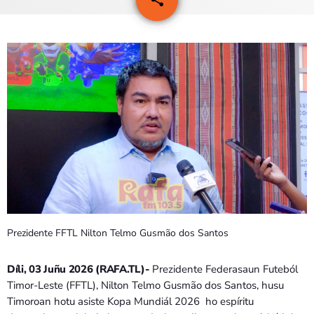
7
PROGRAMA SIRA
VÍDEO SIRA
EVENTU SIRA
KONTAKTU SIRA
TÉTUM
keyboard_arrow_down
TÉTUM
PORTUGUÊS
PRÓXIMOS PROGRAMAS
Prezidente FFTL Nilton Telmo Gusmão dos Santos
Díli, 03 Juñu 2026 (RAFA.TL)-
Prezidente Federasaun Futeból
Timor-Leste (FFTL), Nilton Telmo Gusmão dos Santos, husu
Timoroan hotu asiste Kopa Mundiál 2026 ho espíritu