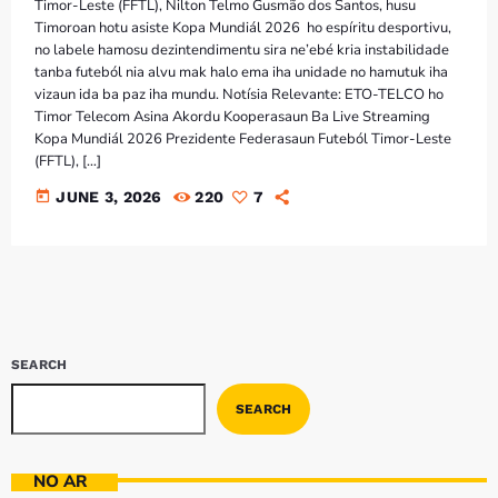
Timor-Leste (FFTL), Nilton Telmo Gusmão dos Santos, husu
Timoroan hotu asiste Kopa Mundiál 2026 ho espíritu desportivu,
no labele hamosu dezintendimentu sira ne’ebé kria instabilidade
tanba futeból nia alvu mak halo ema iha unidade no hamutuk iha
vizaun ida ba paz iha mundu. Notísia Relevante: ETO-TELCO ho
Timor Telecom Asina Akordu Kooperasaun Ba Live Streaming
Kopa Mundiál 2026 Prezidente Federasaun Futeból Timor-Leste
(FFTL), […]
today
JUNE 3, 2026
220
7
SEARCH
SEARCH
NO AR