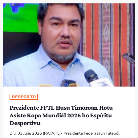
PROGRAMA SIRA
VÍDEO SIRA
EVENTU SIRA
KONTAKTU SIRA
TÉTUM
keyboard_arrow_down
TÉTUM
PORTUGUÊS
PRÓXIMOS PROGRAMAS
DESPORTO
Prezidente FFTL Husu Timoroan Hotu
Asiste Kopa Mundiál 2026 ho Espíritu
Desportivu
Díli, 03 Juñu 2026 (RAFA.TL)- Prezidente Federasaun Futeból