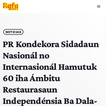
menu
close
play_arrow
OUVIR RAFA
NOTICIAS
PR Kondekora Sidadaun
Nasionál no
HOME
Internasionál Hamutuk
NOTISIA
60 iha Ámbitu
EKIPA
Restaurasaun
TOP 15
Independénsia Ba Dala-
PODCAST SIRA