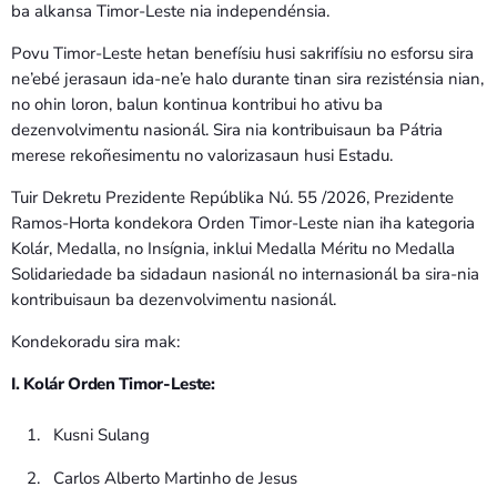
ba alkansa Timor-Leste nia independénsia.
Povu Timor-Leste hetan benefísiu husi sakrifísiu no esforsu sira
ne’ebé jerasaun ida-ne’e halo durante tinan sira rezisténsia nian,
no ohin loron, balun kontinua kontribui ho ativu ba
dezenvolvimentu nasionál. Sira nia kontribuisaun ba Pátria
merese rekoñesimentu no valorizasaun husi Estadu.
Tuir Dekretu Prezidente Repúblika Nú. 55 /2026, Prezidente
Ramos-Horta kondekora Orden Timor-Leste nian iha kategoria
Kolár, Medalla, no Insígnia, inklui Medalla Méritu no Medalla
Solidariedade ba sidadaun nasionál no internasionál ba sira-nia
kontribuisaun ba dezenvolvimentu nasionál.
Kondekoradu sira mak:
I. Kolár Orden Timor-Leste:
Kusni Sulang
Carlos Alberto Martinho de Jesus