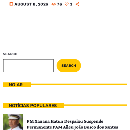
today
AUGUST 8, 2026
76
3
SEARCH
SEARCH
NO AR
NOTÍCIAS POPULARES
PM Xanana Hatun Despaixu Suspende
Permanente PAM Aileu João Bosco dos Santos