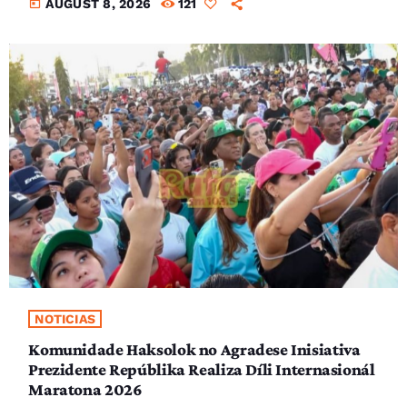
today
AUGUST 8, 2026
121
NOTICIAS
Komunidade Haksolok no Agradese Inisiativa
Prezidente Repúblika Realiza Díli Internasionál
Maratona 2026