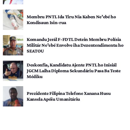
Membru PNTL Ida Tiru Nia Kaben Ne’ebé ho
Kondisaun Isin-rua
Komandu Jerál F-FDTL Detein Membru Polísia
Militár Ne’ebé Envolve iha Dezentendimentu ho
SEATOU
Deskonfia, Kandidatu Ajente PNTL ho Inisiál
JGCM Laiha Diploma Sekundáriu Pasa Ba Teste
Médiku
Prezidente Filipina Telefone Xanana Husu
Kansela Apóiu Umanitáriu