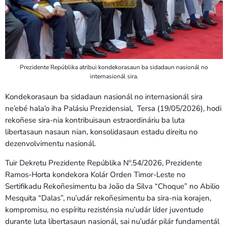
Prezidente Repúblika atribui kondekorasaun ba sidadaun nasionál no
internasionál sira.
Kondekorasaun ba sidadaun nasionál no internasionál sira
ne’ebé hala’o iha Palásiu Prezidensial, Tersa (19/05/2026), hodi
rekoñese sira-nia kontribuisaun estraordináriu ba luta
libertasaun nasaun nian, konsolidasaun estadu direitu no
dezenvolvimentu nasionál.
Tuir Dekretu Prezidente Repúblika Nº.54/2026, Prezidente
Ramos-Horta kondekora Kolár Orden Timor-Leste no
Sertifikadu Rekoñesimentu ba João da Silva “Choque” no Abilio
Mesquita “Dalas”, nu’udár rekoñesimentu ba sira-nia korajen,
kompromisu, no espíritu rezisténsia nu’udár líder juventude
durante luta libertasaun nasionál, sai nu’udár pilár fundamentál