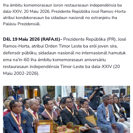
Iha ámbitu komemorasaun loron restaurasaun independénsia ba
dala-XXIV, 20 Maiu 2026, Prezidente Repùblika José Ramos-Horta
atribui kondekorasaun ba sidadaun nasionál no estranjeiru iha
Palásiu Prezidensiál.
Díli, 19 Maiu 2026 (RAFA.tl)-
Prezidente Repúblika (PR), José
Ramos-Horta, atribui Orden Timor Leste ba erói joven sira,
defensór públiku, sidadaun nasionál no internasionál hamutuk
ema na’in-60 iha ámbitu komemorasaun aniversáriu
restaurasaun independénsia Timor-Leste ba dala-XXIV (20
Maiu 2002-2026).