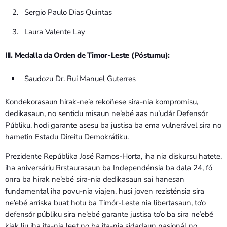
Sergio Paulo Dias Quintas
Laura Valente Lay
III. Medalla da Orden de Timor-Leste (Póstumu):
Saudozu Dr. Rui Manuel Guterres
Kondekorasaun hirak-ne’e rekoñese sira-nia kompromisu,
dedikasaun, no sentidu misaun ne’ebé aas nu’udár Defensór
Públiku, hodi garante asesu ba justisa ba ema vulnerável sira no
hametin Estadu Direitu Demokrátiku.
Prezidente Repúblika José Ramos-Horta, iha nia diskursu hatete,
iha aniversáriu Rrstaurasaun ba Independénsia ba dala 24, fó
onra ba hirak ne’ebé sira-nia dedikasaun sai hanesan
fundamental iha povu-nia viajen, husi joven rezisténsia sira
ne’ebé arriska buat hotu ba Timór-Leste nia libertasaun, to’o
defensór públiku sira ne’ebé garante justisa to’o ba sira ne’ebé
kiak liu iha ita-nia leet no ba ita-nia sidadaun nasionál no