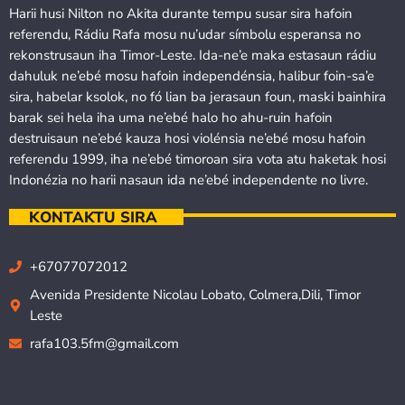
Harii husi Nilton no Akita durante tempu susar sira hafoin
referendu, Rádiu Rafa mosu nu’udar símbolu esperansa no
rekonstrusaun iha Timor-Leste. Ida-ne’e maka estasaun rádiu
dahuluk ne’ebé mosu hafoin independénsia, halibur foin-sa’e
sira, habelar ksolok, no fó lian ba jerasaun foun, maski bainhira
barak sei hela iha uma ne’ebé halo ho ahu-ruin hafoin
destruisaun ne’ebé kauza hosi violénsia ne’ebé mosu hafoin
referendu 1999, iha ne’ebé timoroan sira vota atu haketak hosi
Indonézia no harii nasaun ida ne’ebé independente no livre.
KONTAKTU SIRA
+67077072012
Avenida Presidente Nicolau Lobato, Colmera,Dili, Timor
Leste
rafa103.5fm@gmail.com