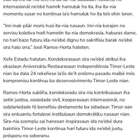
internasionál ne’ebé hamrík hamutuk ho ita, iha ita-nia
momentu susar no kontinua la’o hamutuk ho ita to’o ohin loron.
“Imi mak pilár moris husi ita-nia nasaun. Imi-nia korajen no
servisu koletiva hodi hametin ita-nia demokrasia, haburas dame,
no harí baze futuru ida-ne’ebé dignu ho sakrifísiu barak ne’ebé
sira halo ona,” José Ramos-Horta hateten.
Xefe Estadu hatutan, Kondekorasaun sira ne’ebé atribui iha
okaziaun Aniversáriu Restaurasaun Independénsia Timor-Leste
nian ba dala 24 rekoñese la’ós de’it eroízmu pasadu maibé mós
kompromisu kontínuu ba dezenvolvimentu Timor-Leste nian.
Ramos-Horta subliña, kondekoradu sira nia kontribuisaun iha
setór justisa, sosiedade sivíl, kooperasaun internasionál, no
solidariedade fó benefísiu diretamente ba sidadaun Timor-oan
sira enkuantu fortalese instituisaun demokrátiku nasaun nian.
Sira-nia ezemplu sai hanesan inspirasaun ida ne’ebé dura
bainhira Timor-Leste kontinua harí futuru ida ne’ebé justu,
prósperu no soberanu.