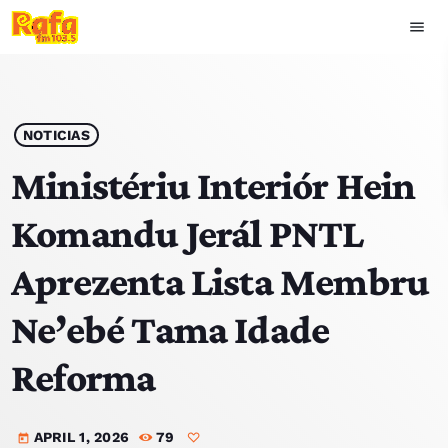
menu
close
play_arrow
OUVIR RAFA
NOTICIAS
Ministériu Interiór Hein
Komandu Jerál PNTL
HOME
Aprezenta Lista Membru
NOTISIA
Ne’ebé Tama Idade
EKIPA
Reforma
TOP 15
APRIL 1, 2026
79
PODCAST SIRA
today