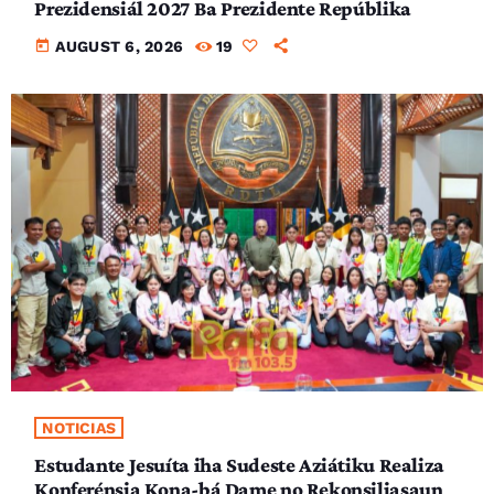
Prezidensiál 2027 Ba Prezidente Repúblika
today
AUGUST 6, 2026
19
NOTICIAS
Estudante Jesuíta iha Sudeste Aziátiku Realiza
Konferénsia Kona-bá Dame no Rekonsiliasaun