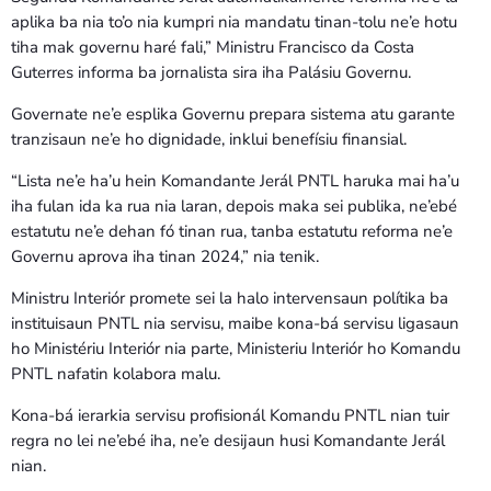
aplika ba nia to’o nia kumpri nia mandatu tinan-tolu ne’e hotu
tiha mak governu haré fali,” Ministru Francisco da Costa
Guterres informa ba jornalista sira iha Palásiu Governu.
Governate ne’e esplika Governu prepara sistema atu garante
tranzisaun ne’e ho dignidade, inklui benefísiu finansial.
“Lista ne’e ha’u hein Komandante Jerál PNTL haruka mai ha’u
iha fulan ida ka rua nia laran, depois maka sei publika, ne’ebé
estatutu ne’e dehan fó tinan rua, tanba estatutu reforma ne’e
Governu aprova iha tinan 2024,” nia tenik.
Ministru Interiór promete sei la halo intervensaun polítika ba
instituisaun PNTL nia servisu, maibe kona-bá servisu ligasaun
ho Ministériu Interiór nia parte, Ministeriu Interiór ho Komandu
PNTL nafatin kolabora malu.
Kona-bá ierarkia servisu profisionál Komandu PNTL nian tuir
regra no lei ne’ebé iha, ne’e desijaun husi Komandante Jerál
nian.