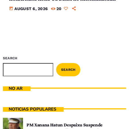
today
AUGUST 6, 2026
20
SEARCH
SEARCH
NO AR
NOTÍCIAS POPULARES
PM Xanana Hatun Despaixu Suspende