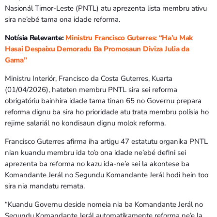
Bom dia RAFA
Nasionál Timor-Leste (PNTL) atu aprezenta lista membru ativu
7:00 AM - 9:00 AM
sira ne’ebé tama ona idade reforma.
Notísia Relevante:
Ministru Francisco Guterres: “Ha’u Mak
Bom dia RAFA
Hasai Despaixu Demoradu Ba Promosaun Diviza Julia da
7:00 AM - 10:00 AM
Gama”
Ministru Interiór, Francisco da Costa Guterres, Kuarta
(01/04/2026), hateten membru PNTL sira sei reforma
obrigatóriu bainhira idade tama tinan 65 no Governu prepara
reforma dignu ba sira ho prioridade atu trata membru polísia ho
rejime salariál no kondisaun dignu molok reforma.
Francisco Guterres afirma iha artigu 47 estatutu organika PNTL
nian kuandu membru ida to’o ona idade ne’ebé defini sei
aprezenta ba reforma no kazu ida-ne’e sei la akontese ba
Komandante Jerál no Segundu Komandante Jerál hodi hein too
sira nia mandatu remata.
“Kuandu Governu deside nomeia nia ba Komandante Jerál no
Segundu Komandante Jerál automatikamente reforma ne’e la