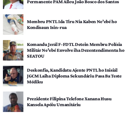
Permanente PAM Aileu João Bosco dos Santos
Membru PNTL Ida Tiru Nia Kaben Ne’ebé ho
Kondisaun Isin-rua
Komandu Jerál F-FDTL Detein Membru Polísia
Militár Ne’ebé Envolve iha Dezentendimentu ho
SEATOU
Deskonfia, Kandidatu Ajente PNTL ho Inisiál
JGCM Laiha Diploma Sekundáriu Pasa Ba Teste
Médiku
Prezidente Filipina Telefone Xanana Husu
Kansela Apóiu Umanitáriu