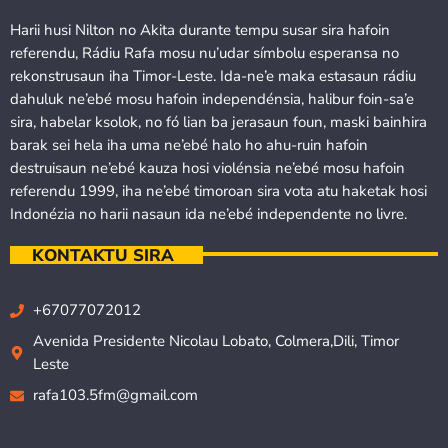
Harii husi Nilton no Akita durante tempu susar sira hafoin
referendu, Rádiu Rafa mosu nu’udar símbolu esperansa no
rekonstrusaun iha Timor-Leste. Ida-ne’e maka estasaun rádiu
dahuluk ne’ebé mosu hafoin independénsia, halibur foin-sa’e
sira, habelar ksolok, no fó lian ba jerasaun foun, maski bainhira
barak sei hela iha uma ne’ebé halo ho ahu-ruin hafoin
destruisaun ne’ebé kauza hosi violénsia ne’ebé mosu hafoin
referendu 1999, iha ne’ebé timoroan sira vota atu haketak hosi
Indonézia no harii nasaun ida ne’ebé independente no livre.
KONTAKTU SIRA
+67077072012
Avenida Presidente Nicolau Lobato, Colmera,Dili, Timor
Leste
rafa103.5fm@gmail.com