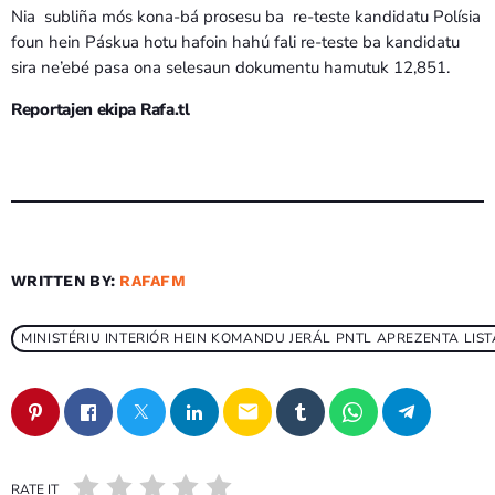
Nia subliña mós kona-bá prosesu ba re-teste kandidatu Polísia
foun hein Páskua hotu hafoin hahú fali re-teste ba kandidatu
sira ne’ebé pasa ona selesaun dokumentu hamutuk 12,851.
Reportajen ekipa Rafa.tl
WRITTEN BY:
RAFAFM
MINISTÉRIU INTERIÓR HEIN KOMANDU JERÁL PNTL APREZENTA LI
email
RATE IT