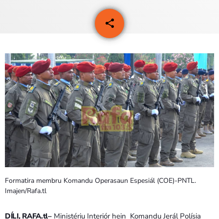
PROGRAMA SIRA
share
email
VÍDEO SIRA
EVENTU SIRA
KONTAKTU SIRA
TÉTUM
keyboard_arrow_down
TÉTUM
PORTUGUÊS
PRÓXIMOS PROGRAMAS
Bom dia RAFA
Formatira membru Komandu Operasaun Espesiál (COE)-PNTL.
7:00 AM - 10:00 AM
Imajen/Rafa.tl
DÍLI, RAFA.tl–
Ministériu Interiór hein Komandu Jerál Polísia