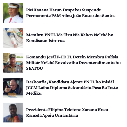
PM Xanana Hatun Despaixu Suspende
Permanente PAM Aileu João Bosco dos Santos
Membru PNTL Ida Tiru Nia Kaben Ne’ebé ho
Kondisaun Isin-rua
Komandu Jerál F-FDTL Detein Membru Polísia
Militár Ne’ebé Envolve iha Dezentendimentu ho
SEATOU
Deskonfia, Kandidatu Ajente PNTL ho Inisiál
JGCM Laiha Diploma Sekundáriu Pasa Ba Teste
Médiku
Prezidente Filipina Telefone Xanana Husu
Kansela Apóiu Umanitáriu