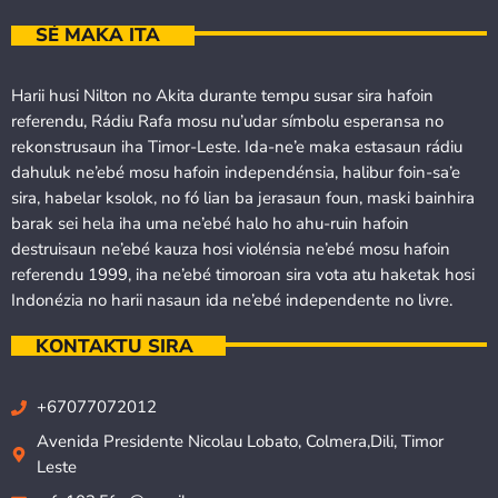
SÉ MAKA ITA
Harii husi Nilton no Akita durante tempu susar sira hafoin
referendu, Rádiu Rafa mosu nu’udar símbolu esperansa no
rekonstrusaun iha Timor-Leste. Ida-ne’e maka estasaun rádiu
dahuluk ne’ebé mosu hafoin independénsia, halibur foin-sa’e
sira, habelar ksolok, no fó lian ba jerasaun foun, maski bainhira
barak sei hela iha uma ne’ebé halo ho ahu-ruin hafoin
destruisaun ne’ebé kauza hosi violénsia ne’ebé mosu hafoin
referendu 1999, iha ne’ebé timoroan sira vota atu haketak hosi
Indonézia no harii nasaun ida ne’ebé independente no livre.
KONTAKTU SIRA
+67077072012
Avenida Presidente Nicolau Lobato, Colmera,Dili, Timor
Leste