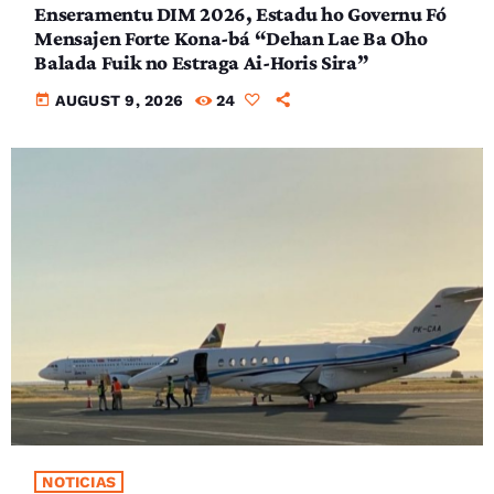
Enseramentu DIM 2026, Estadu ho Governu Fó
Mensajen Forte Kona-bá “Dehan Lae Ba Oho
Balada Fuik no Estraga Ai-Horis Sira”
today
AUGUST 9, 2026
24
NOTICIAS