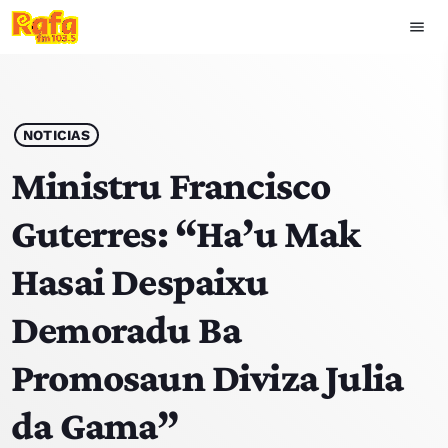
menu
close
play_arrow
OUVIR RAFA
NOTICIAS
Ministru Francisco
Guterres: “Ha’u Mak
HOME
Hasai Despaixu
NOTISIA
Demoradu Ba
EKIPA
Promosaun Diviza Julia
TOP 15
da Gama”
PODCAST SIRA