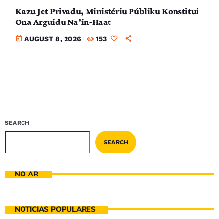
Kazu Jet Privadu, Ministériu Públiku Konstitui
Ona Arguidu Na’in-Haat
today
AUGUST 8, 2026
153
SEARCH
SEARCH
NO AR
NOTÍCIAS POPULARES