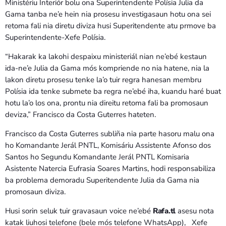
Ministériu Interiór bolu ona Superintendente Polísia Julia da
Gama tanba ne’e hein nia prosesu investigasaun hotu ona sei
retoma fali nia diretu diviza husi Superitendente atu prmove ba
Superintendente-Xefe Polísia.
“Hakarak ka lakohi despaixu ministeriál nian ne’ebé kestaun
ida-ne’e Julia da Gama mós kompriende no nia hatene, nia la
lakon diretu prosesu tenke la’o tuir regra hanesan membru
Polísia ida tenke submete ba regra ne’ebé iha, kuandu haré buat
hotu la’o los ona, prontu nia direitu retoma fali ba promosaun
deviza,” Francisco da Costa Guterres hateten.
Francisco da Costa Guterres subliña nia parte hasoru malu ona
ho Komandante Jerál PNTL, Komisáriu Assistente Afonso dos
Santos ho Segundu Komandante Jerál PNTL Komisaria
Asistente Natercia Eufrasia Soares Martins, hodi responsabiliza
ba problema demoradu Superitendente Julia da Gama nia
promosaun diviza.
Husi sorin seluk tuir gravasaun voice ne’ebé
Rafa.tl
asesu nota
katak liuhosi telefone (bele mós telefone WhatsApp), Xefe