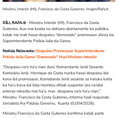
Ministru Interiór (MI), Francisco da Costa Guterres. Imajen/Rafa.tl
DÍLI, RAFA.tl
– Ministru Interiór (MI), Francisco da Costa
Guterres, ikus mai koalia no deklara abertamente ba públiku,
katak nia mak hasai despaixu “demoradu” promosaun diviza ba
Superintendente Polísia Julia da Gama.
Notísia Relevante:
Despaixu Promosaun Superintendente
Polísia Julia Gama “Demoradu” Husi Ministru Interiór
“Despaixu ne’e ha’u nian duni, Komandante Jerál Sesante
Komisáriu Jerál Henrique da Costa nunka hasai despaixu ida
kona-bá promosaun, Komadante Jerál sesante so haruka karta
ba ha’u kona-bá lista membru ofisiál susperior sira ne’ebé
priense rekezitu mai ha’u, mas despaixu ne’e ha’u nian,”
Ministru Francisco da Costa Guterres, informa hodi responde
Jornalista iha Palásiu Govenru, Kuarta (01/04/2026).
Ministru Francisco da Costa Guterres konfirma katak parte