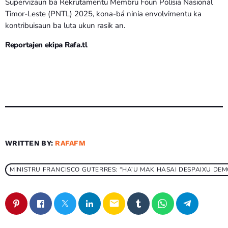
Supervizaun ba Rekrutamentu Membru Foun Polísia Nasionál
Timor-Leste (PNTL) 2025, kona-bá ninia envolvimentu ka
kontribuisaun ba luta ukun rasik an.
Reportajen ekipa Rafa.tl
WRITTEN BY:
RAFAFM
MINISTRU FRANCISCO GUTERRES: “HA’U MAK HASAI DESPAIXU DE
email