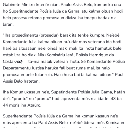
Gabinete Minitru Interiór nian, Paulo Asiss Belo, komunika ona
ho Superitnedente Polísia Julia da Gama, atu kalma oituan hodi
hein prosesu retoma promosaun diviza iha tmepu badak nia
laran.
“Iha prosedimentu (prosedur) barak ita tenke kumpre. Ne’ebé
Komandante Julia kalma oituan nu’udár mós veterana ida hodi
haré ba situasaun ne’e, oinsá mak mak ita hotu hamutuk bele
estabiliza ho diak. Nia (Komisáriu Jerál Polísia Hernrique da
Costa-
red
) ita-nia maluk veteran hotu. Sé Komandante Polísia
Departamentu Justisa haruka fali buat ruma mai, ita halo
promosaun bele fulan-oin. Ha’u husu bai ta kalma oituan,” Paul
Assis Belo hateten.
Iha Komuniukasaun ne’e, Supetindente Polísia Julia Gama, hatán
de’it “pronto” no “prontu” hodi aprezenta mós nia idade 43 ba
44 moris iha Ataúro.
Superitendente Polísia Júlia da Gama iha komunikasaun ne’e
mós aprezenta ba Paul Assis Belo ne’ebé lidera mós Komisaun