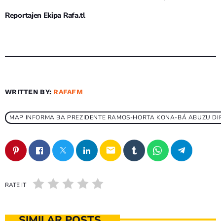
Reportajen Ekipa Rafa.tl
WRITTEN BY:
RAFAFM
MAP INFORMA BA PREZIDENTE RAMOS-HORTA KONA-BÁ ABUZU DIR
email
RATE IT
SIMILAR POSTS