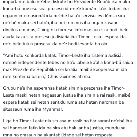
importante balu ne’ebé diskute ho Prezidente Repúblika maka
kona-bá prosesu sira, prosesu ida-ne’e kamán, la’ós todan, iha
orgaun internasionál ida ne’ebé hala’o servisu, evidénsia sira
ne’ebé maka sei hato’o, iha ne’e no mos iha organizasaun
direitus umanus, Ching nia fornese informasaun sira hodi bele
ajuda kazu sira prosesu judisiaria iha Timor-Leste, espera ida
ne’e bele tulun prosesu ida ne’e hodi levanta ba oin.
‘’Ami hotu konkorda katak, Timor-Leste iha sistema Judisiál
ne’ebé independente tebes no ha’u labele ko’alia kona-bá saida
mak Prezidente Repúblika sei ko’alia, maibé kooperasaun ida
ne’e kontinua ba oin,” Chris Guinnes afirma.
Grupu ne’e iha esperansa katak sira nia prezensa iha Timor-
Leste maski hetan negasaun justisa iha sira nia rai rasik, maibé
espera katak sei hetan sentidu ruma atu hetan naroman ba
situasaun ruma iha Myanmar.
Liga ho Timor-Leste nia situasaun rasik no fiar sarani ne’ebé iha
sai hanesan fatin ida ba sira atu hakilar ba justisa, mundu sei
rona no orasaun ba akuntabilidade sei hetan resposta.