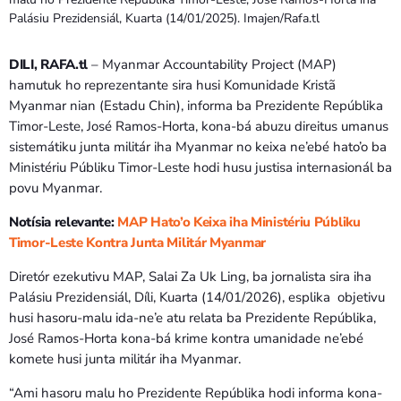
Palásiu Prezidensiál, Kuarta (14/01/2025). Imajen/Rafa.tl
DILI, RAFA.tl
– Myanmar Accountability Project (MAP)
hamutuk ho reprezentante sira husi Komunidade Kristã
Myanmar nian (Estadu Chin), informa ba Prezidente Repúblika
Timor-Leste, José Ramos-Horta, kona-bá abuzu direitus umanus
sistemátiku junta militár iha Myanmar no keixa ne’ebé hato’o ba
Ministériu Públiku Timor-Leste hodi husu justisa internasionál ba
povu Myanmar.
Notísia relevante:
MAP Hato’o Keixa iha Ministériu Públiku
Timor-Leste Kontra Junta Militár Myanmar
Diretór ezekutivu MAP, Salai Za Uk Ling, ba jornalista sira iha
Palásiu Prezidensiál, Díli, Kuarta (14/01/2026), esplika objetivu
husi hasoru-malu ida-ne’e atu relata ba Prezidente Repúblika,
José Ramos-Horta kona-bá krime kontra umanidade ne’ebé
komete husi junta militár iha Myanmar.
“Ami hasoru malu ho Prezidente Repúblika hodi informa kona-