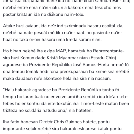
Jornalista ida; labarik mane ida ho idade tinan sanulu-resin-tolu;
ne’ebé entre ema na’in-ualu, nia kakorok ema tesi; oho mos
pastor kristaun ida no diákonu na’in-tolu.
Atake husi aviaun, ida ne’e indiskriminadu hasoru ospitál ida,
ne’ebé hamate pesoál médiku na’in-haat, ho pasiente na’in-
haat no taka oi-oin hasoru uma kreda sarani nian.
Ho biban ne’ebé iha ekipa MAP, hamutuk ho Reprezentante-
sira husi Komunidade Kristã Myanmar nian (Estadu Chin),
agradese ba Prezidente Repúblika José Ramos-Horta ne’ebé fó
ona tempu tomak hodi rona preokupasaun ba krime sira ne’ebé
maka daudaun ne’e akontese hela iha sira nia nasaun.
“Ha’u hakarak agradese ba Prezidente Repúblika tanba fó
tempu ho laran luak no envolve ami iha sentidu ida kle’an teb-
tebes ho enkontru ida interlokutór, iha Timor-Leste matan been
trizteza no solidária hatudu ona,” nia hateten.
Iha fatin hanesan Diretór Chris Guinnes hatete, pontu
importante seluk ne’ebé sira hakarak esklarese katak pontu