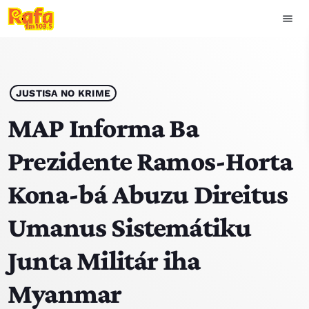
menu
close
play_arrow
OUVIR RAFA
JUSTISA NO KRIME
MAP Informa Ba
Prezidente Ramos-Horta
HOME
Kona-bá Abuzu Direitus
NOTISIA
Umanus Sistemátiku
EKIPA
Junta Militár iha
TOP 15
Myanmar
PODCAST SIRA