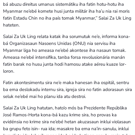
bá abuzu direitus umanus sistemátiku iha fatin hotu-hotu iha
Myanmar ne’ebé komete husi junta militár iha ha’u nia rai moris
fatin Estadu Chin no iha país tomak Myanmar,’’ Salai Za Uk Ling
hateten.
Salai Za Uk Ling relata katak iha sorumutuk ne’e, informa kona-
bá Organizasaun Nasoens Unidas (ONU) nia servisu iha
Myanmar liga ho ameasa ne’ebé akontese iha nasaun tomak.
Ameasa ne’ebé intensifika, tanba forsa revolusionária manán
fatin barak no husu junta hodi hamosu atake aéreu kuaze lor-
loron.
Fatin akontesimentu sira ne’e maka hanesan iha ospitál, sentru
ba ema deslokadu internu sira, igreja sira no fatin adorasaun sira
seluk ne’ebé mai ho planu ida atu destroi.
Salai Za Uk Ling hatutan, hato’o mós ba Prezidente Repúblika
José Ramos-Horta kona-bá kazu krime sira, ho provas ka
evidénsia no krime sira ne’ebé hetan akuzasaun inklui violasaun
ba grupu feto isin- rua ida; masakre ba ema na’in-sanulu, inklui