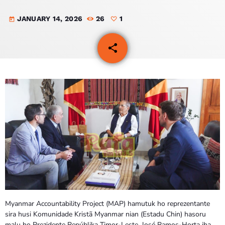
JANUARY 14, 2026
26
1
PROGRAMA SIRA
today
VÍDEO SIRA
share
email
1
EVENTU SIRA
KONTAKTU SIRA
TÉTUM
keyboard_arrow_down
TÉTUM
PORTUGUÊS
PRÓXIMOS PROGRAMAS
Myanmar Accountability Project (MAP) hamutuk ho reprezentante
sira husi Komunidade Kristã Myanmar nian (Estadu Chin) hasoru
malu ho Prezidente Repúblika Timor-Leste, José Ramos-Horta iha