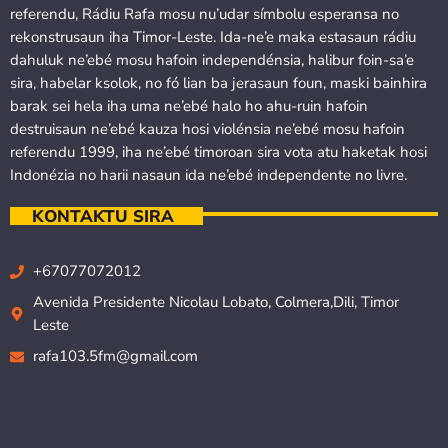
referendu, Rádiu Rafa mosu nu’udar símbolu esperansa no
rekonstrusaun iha Timor-Leste. Ida-ne’e maka estasaun rádiu
dahuluk ne’ebé mosu hafoin independénsia, halibur foin-sa’e
sira, habelar ksolok, no fó lian ba jerasaun foun, maski bainhira
barak sei hela iha uma ne’ebé halo ho ahu-ruin hafoin
destruisaun ne’ebé kauza hosi violénsia ne’ebé mosu hafoin
referendu 1999, iha ne’ebé timoroan sira vota atu haketak hosi
Indonézia no harii nasaun ida ne’ebé independente no livre.
KONTAKTU SIRA
+67077072012
Avenida Presidente Nicolau Lobato, Colmera,Dili, Timor
Leste
rafa103.5fm@gmail.com