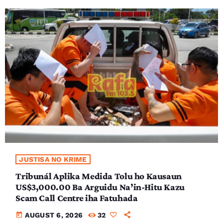
JUSTISA NO KRIME
Tribunál Aplika Medida Tolu ho Kausaun
US$3,000.00 Ba Arguidu Na’in-Hitu Kazu
Scam Call Centre iha Fatuhada
today
AUGUST 6, 2026
32