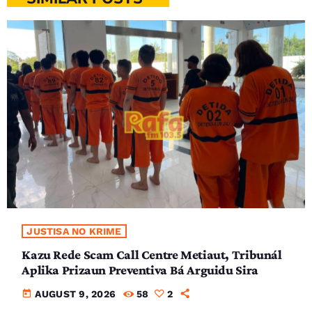
JUSTISA NO KRIME
Kazu Rede Scam Call Centre Metiaut, Tribunál
Aplika Prizaun Preventiva Bá Arguidu Sira
today
AUGUST 9, 2026
58
2