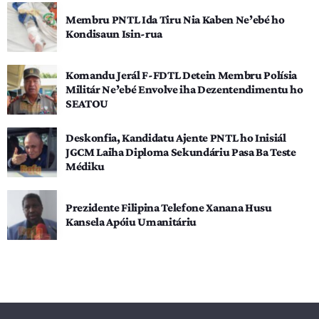
Membru PNTL Ida Tiru Nia Kaben Ne’ebé ho
Kondisaun Isin-rua
Komandu Jerál F-FDTL Detein Membru Polísia
Militár Ne’ebé Envolve iha Dezentendimentu ho
SEATOU
Deskonfia, Kandidatu Ajente PNTL ho Inisiál
JGCM Laiha Diploma Sekundáriu Pasa Ba Teste
Médiku
Prezidente Filipina Telefone Xanana Husu
Kansela Apóiu Umanitáriu