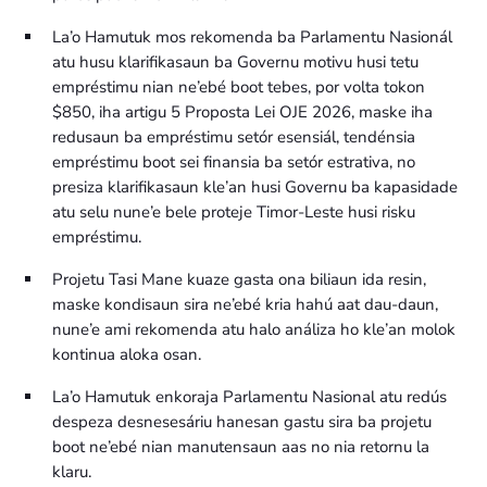
La’o Hamutuk mos rekomenda ba Parlamentu Nasionál
atu husu klarifikasaun ba Governu motivu husi tetu
empréstimu nian ne’ebé boot tebes, por volta tokon
$850, iha artigu 5 Proposta Lei OJE 2026, maske iha
redusaun ba empréstimu setór esensiál, tendénsia
empréstimu boot sei finansia ba setór estrativa, no
presiza klarifikasaun kle’an husi Governu ba kapasidade
atu selu nune’e bele proteje Timor-Leste husi risku
empréstimu.
Projetu Tasi Mane kuaze gasta ona biliaun ida resin,
maske kondisaun sira ne’ebé kria hahú aat dau-daun,
nune’e ami rekomenda atu halo análiza ho kle’an molok
kontinua aloka osan.
La’o Hamutuk enkoraja Parlamentu Nasional atu redús
despeza desnesesáriu hanesan gastu sira ba projetu
boot ne’ebé nian manutensaun aas no nia retornu la
klaru.