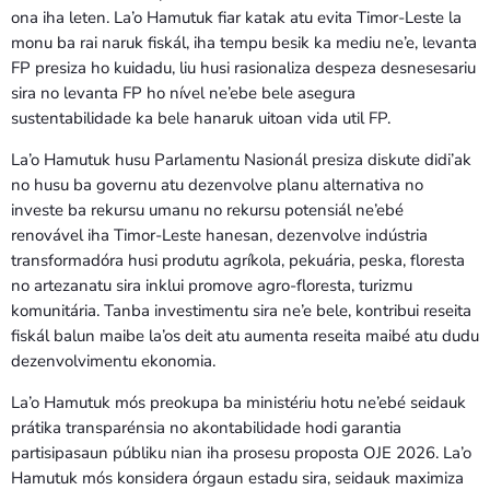
ona iha leten. La’o Hamutuk fiar katak atu evita Timor-Leste la
monu ba rai naruk fiskál, iha tempu besik ka mediu ne’e, levanta
FP presiza ho kuidadu, liu husi rasionaliza despeza desnesesariu
sira no levanta FP ho nível ne’ebe bele asegura
sustentabilidade ka bele hanaruk uitoan vida util FP.
La’o Hamutuk husu Parlamentu Nasionál presiza diskute didi’ak
no husu ba governu atu dezenvolve planu alternativa no
investe ba rekursu umanu no rekursu potensiál ne’ebé
renovável iha Timor-Leste hanesan, dezenvolve indústria
transformadóra husi produtu agríkola, pekuária, peska, floresta
no artezanatu sira inklui promove agro-floresta, turizmu
komunitária. Tanba investimentu sira ne’e bele, kontribui reseita
fiskál balun maibe la’os deit atu aumenta reseita maibé atu dudu
dezenvolvimentu ekonomia.
La’o Hamutuk mós preokupa ba ministériu hotu ne’ebé seidauk
prátika transparénsia no akontabilidade hodi garantia
partisipasaun públiku nian iha prosesu proposta OJE 2026. La’o
Hamutuk mós konsidera órgaun estadu sira, seidauk maximiza