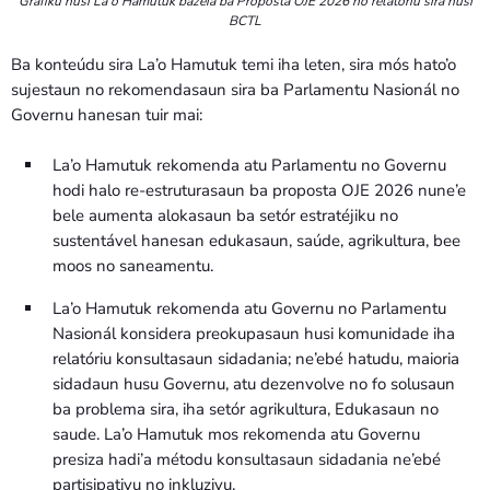
Grafiku husi La’o Hamutuk bazeia ba Proposta OJE 2026 no relatóriu sira husi
BCTL
Ba konteúdu sira La’o Hamutuk temi iha leten, sira mós hato’o
sujestaun no rekomendasaun sira ba Parlamentu Nasionál no
Governu hanesan tuir mai:
La’o Hamutuk rekomenda atu Parlamentu no Governu
hodi halo re-estruturasaun ba proposta OJE 2026 nune’e
bele aumenta alokasaun ba setór estratéjiku no
sustentável hanesan edukasaun, saúde, agrikultura, bee
moos no saneamentu.
La’o Hamutuk rekomenda atu Governu no Parlamentu
Nasionál konsidera preokupasaun husi komunidade iha
relatóriu konsultasaun sidadania; ne’ebé hatudu, maioria
sidadaun husu Governu, atu dezenvolve no fo solusaun
ba problema sira, iha setór agrikultura, Edukasaun no
saude. La’o Hamutuk mos rekomenda atu Governu
presiza hadi’a métodu konsultasaun sidadania ne’ebé
partisipativu no inkluzivu.