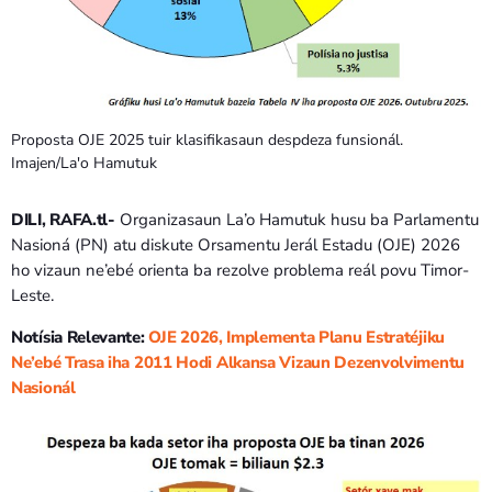
Bom dia RAFA
7:00 AM - 9:00 AM
Bom dia RAFA
7:00 AM - 10:00 AM
Proposta OJE 2025 tuir klasifikasaun despdeza funsionál.
Imajen/La'o Hamutuk
DILI, RAFA.tl-
Organizasaun La’o Hamutuk husu ba Parlamentu
Nasioná (PN) atu diskute Orsamentu Jerál Estadu (OJE) 2026
ho vizaun ne’ebé orienta ba rezolve problema reál povu Timor-
Leste.
Notísia Relevante:
OJE 2026, Implementa Planu Estratéjiku
Ne’ebé Trasa iha 2011 Hodi Alkansa Vizaun Dezenvolvimentu
Nasionál