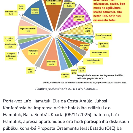
Gráfiku preleminaria husi La’o Hamutuk
Porta-voz La’o Hamutuk, Elia da Costa Araújo, liuhosi
Konferénsia ba Imprensa ne’ebé hala’o iha edifísiu La’o
Hamutuk, Bairu Sentrál, Kuarta (05/11/2025), hateten, La’o
Hamutuk, apresia oportunidade sira hodi partisipa iha diskusaun
públiku, kona-bá Proposta Orsamentu Jerál Estadu (OJE) ba