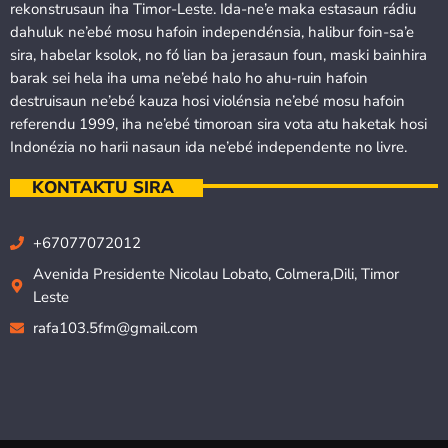
rekonstrusaun iha Timor-Leste. Ida-ne’e maka estasaun rádiu
dahuluk ne’ebé mosu hafoin independénsia, halibur foin-sa’e
sira, habelar ksolok, no fó lian ba jerasaun foun, maski bainhira
barak sei hela iha uma ne’ebé halo ho ahu-ruin hafoin
destruisaun ne’ebé kauza hosi violénsia ne’ebé mosu hafoin
referendu 1999, iha ne’ebé timoroan sira vota atu haketak hosi
Indonézia no harii nasaun ida ne’ebé independente no livre.
KONTAKTU SIRA
+67077072012
Avenida Presidente Nicolau Lobato, Colmera,Dili, Timor
Leste
rafa103.5fm@gmail.com