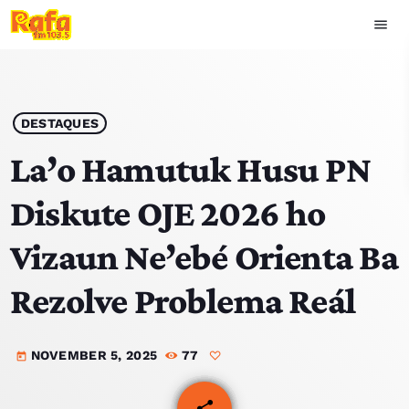
menu
close
play_arrow
OUVIR RAFA
DESTAQUES
La’o Hamutuk Husu PN
Diskute OJE 2026 ho
HOME
Vizaun Ne’ebé Orienta Ba
NOTISIA
Rezolve Problema Reál
EKIPA
NOVEMBER 5, 2025
77
TOP 15
today
PODCAST SIRA
share
email