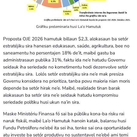
Gráfiku preleminaria husi La’o Hamutuk
Proposta OJE 2026 hamutuk billaun $2,3, alokasaun ba setór
estratéjiku sira hanesan edukasaun, saúde, agrikultura, bee no
saneamentu ho persentajen 18% de’it, maibé gastu ba
administrasaun publika 31%, faktu ida ne’e hatudu Governu
seidauk iha seriedade no kometimentu hodi dezenvolve setór
estratéjiku sira. Lolós setór estratéjiku sira ne’e mak presiza
Governu konsidera no prioritiza, tanba povu maioria nian moris
depende ba setór hirak ne’e. Maibé, realidade tinan barak
alokasaun ba setór sira ne’e seidauk hatudu kompromisu
seriedade polítiku husi ukun na’in sira.
Maske Ministériu Finansa fó sai ba públiku kona-ba risku rai
naruk fiskál, maibé La’o Hamutuk hanoin katak, balansu husi
Fundu Petrolíferu ne’ebé ita sei iha, tenke sai ona oportunidade
atu investe ba setór produtivu no sustentavel ne’ebé ami temi