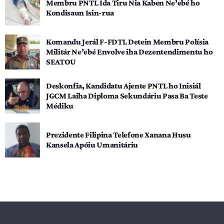
Membru PNTL Ida Tiru Nia Kaben Ne’ebé ho
Kondisaun Isin-rua
Komandu Jerál F-FDTL Detein Membru Polísia
Militár Ne’ebé Envolve iha Dezentendimentu ho
SEATOU
Deskonfia, Kandidatu Ajente PNTL ho Inisiál
JGCM Laiha Diploma Sekundáriu Pasa Ba Teste
Médiku
Prezidente Filipina Telefone Xanana Husu
Kansela Apóiu Umanitáriu