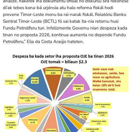
análize, hakerek iha dokumentu ofisiál no diskursu sira rekoñese
di’ak tebes kona-bá urjénsia atu halo reforma fiskál hodi
prevene Timor-Leste monu ba rai-naruk fiskál. Relatóriu Banku
Sentral Timor-Leste (BCTL) fó sai katak ita-nia retornu husi
Fundu Petrolíferu tun. Infelizmente Governu nian despeza kada
tinan no proposta 2026, kontinua aumenta no depende Fundu
Petrolíferu,” Elia da Costa Araújo hateten.