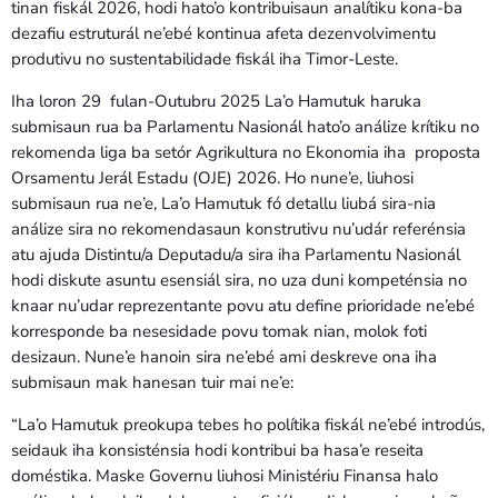
tinan fiskál 2026, hodi hato’o kontribuisaun analítiku kona-ba
dezafiu estruturál ne’ebé kontinua afeta dezenvolvimentu
produtivu no sustentabilidade fiskál iha Timor-Leste.
Iha loron 29 fulan-Outubru 2025 La’o Hamutuk haruka
submisaun rua ba Parlamentu Nasionál hato’o análize krítiku no
rekomenda liga ba setór Agrikultura no Ekonomia iha proposta
Orsamentu Jerál Estadu (OJE) 2026. Ho nune’e, liuhosi
submisaun rua ne’e, La’o Hamutuk fó detallu liubá sira-nia
análize sira no rekomendasaun konstrutivu nu’udár referénsia
atu ajuda Distintu/a Deputadu/a sira iha Parlamentu Nasionál
hodi diskute asuntu esensiál sira, no uza duni kompeténsia no
knaar nu’udar reprezentante povu atu define prioridade ne’ebé
korresponde ba nesesidade povu tomak nian, molok foti
desizaun. Nune’e hanoin sira ne’ebé ami deskreve ona iha
submisaun mak hanesan tuir mai ne’e:
“La’o Hamutuk preokupa tebes ho polítika fiskál ne’ebé introdús,
seidauk iha konsisténsia hodi kontribui ba hasa’e reseita
doméstika. Maske Governu liuhosi Ministériu Finansa halo