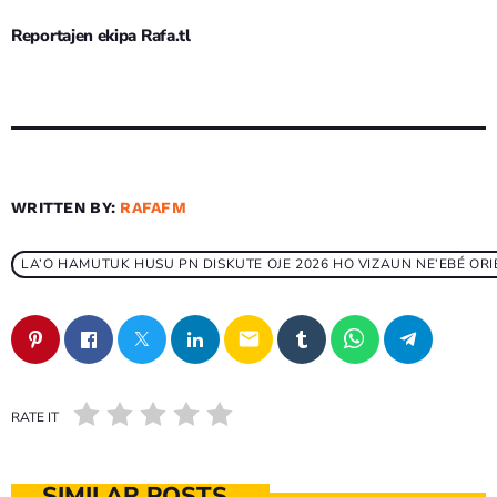
Reportajen ekipa Rafa.tl
WRITTEN BY:
RAFAFM
LA’O HAMUTUK HUSU PN DISKUTE OJE 2026 HO VIZAUN NE’EBÉ OR
email
RATE IT
SIMILAR POSTS