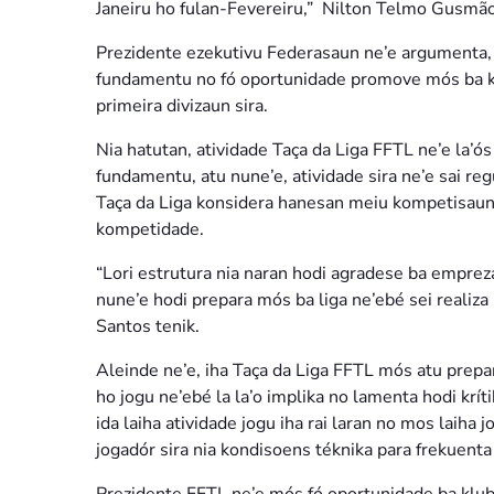
Janeiru ho fulan-Fevereiru,” Nilton Telmo Gusmã
Prezidente ezekutivu Federasaun ne’e argumenta, o
fundamentu no fó oportunidade promove mós ba k
primeira divizaun sira.
Nia hatutan, atividade Taça da Liga FFTL ne’e la’ós 
fundamentu, atu nune’e, atividade sira ne’e sai re
Taça da Liga konsidera hanesan meiu kompetisaun t
kompetidade.
“Lori estrutura nia naran hodi agradese ba empreza 
nune’e hodi prepara mós ba liga ne’ebé sei realiz
Santos tenik.
Aleinde ne’e, iha Taça da Liga FFTL mós atu prepara
ho jogu ne’ebé la la’o implika no lamenta hodi krít
ida laiha atividade jogu iha rai laran no mos laih
jogadór sira nia kondisoens téknika para frekuenta 