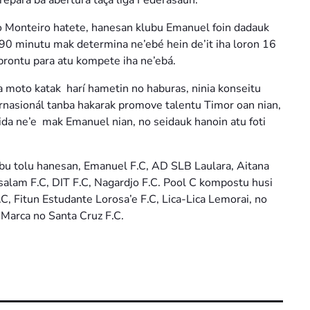
prepara ba abertura taça liga Federasaun.
 Monteiro hatete, hanesan klubu Emanuel foin dadauk
e 90 minutu mak determina ne’ebé hein de’it iha loron 16
prontu para atu kompete iha ne’ebá.
 moto katak harí hametin no haburas, ninia konseitu
ternasionál tanba hakarak promove talentu Timor oan nian,
 ida ne’e mak Emanuel nian, no seidauk hanoin atu foti
ubu tolu hanesan, Emanuel F.C, AD SLB Laulara, Aitana
salam F.C, DIT F.C, Nagardjo F.C. Pool C kompostu husi
C, Fitun Estudante Lorosa’e F.C, Lica-Lica Lemorai, no
 Marca no Santa Cruz F.C.