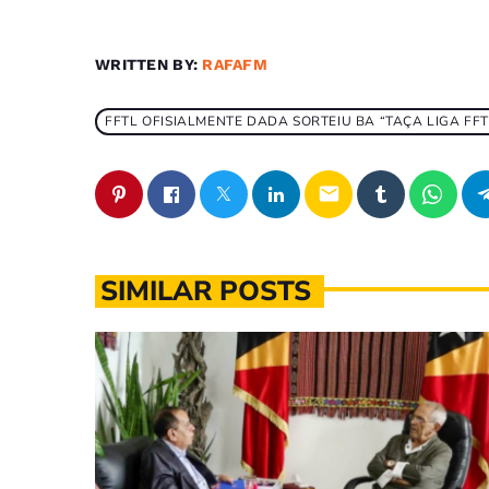
WRITTEN BY:
RAFAFM
FFTL OFISIALMENTE DADA SORTEIU BA “TAÇA LIGA FFT
email
SIMILAR POSTS