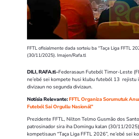
FFTL ofisialmente dada sorteiu ba “Taça Liga FFTL 20
(30/11/2025). Imajen/Rafa.tl
DILI, RAFA.tl–
Federasaun Futeból Timor-Leste (FF
ne’ebé sei kompete husi klubu futeból 13 rejistu 
divizaun no segunda divizaun.
Notísia Relevante:
FFTL Organiza Sorumutuk Anuá
Futeból Sai Orgullu Nasionál”
Prezidente FFTL, Nilton Telmo Gusmão dos Santos
patrosinador sira iha Domingu kalan (30/11/2025),
kompetisaun “Taça Liga FFTL 2026”, ne’ebé sei k