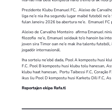
fila-fali mai bele kompleta hahú treinu di’ak hodi 
Prezidente Klubu Emanuel FC, Aleixo de Carvalho
liga ne’e nia iha segundu lugar maibé futeból ne’
fulan Janeiru 2026 ba abertura ne’e. Emanuel FC 
Aleixo de Carvalho Monteiro afirma Emanuel ninia
filozofia ne’e, Emanuel seidauk to’o hanoin ba in
joven sira Timor oan ne’e mak iha talentu futeból,
jogadór internasionál.
Iha sorteiu ne’ebé dada, Pool A kompostu husi kl
F.C. Pool B kompostu husi klubu tolu hanesan, As
klubu haat hanesan, Portu Taibessi F.C, Coração F.
ikus liu Pool D kompostu husi Karketu Díli F.C, As
Reportajen ekipa Rafa.tl