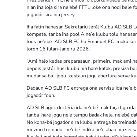
Prezidente FFTL ne’e mós fó oportunidade ba klubu 
nian iha loja sira ne’ebé FFTL loke ona hodi bele 
jogadór sira nia jersey.
Iha fatin hanesan Sekretáriu Jerál Klubu AD SLB L
kompete, tanba iha pool A ne’e klubu tolu hanes
loos ne’ebé AD SLB FC ho Emanuel FC maka sei a
loron 16 fulan-Janeiru 2026.
“Ami halo kedas preparasaun, primeiru mak ami har
depois jestór husi klubu nia haré katak, presiza bo
mudansa ba jogu kestaun jogu abertura serve kua
Dadaun AD SLB FC entrega ona servisu ida ne’e ba
jogadór foun.
AD SLB agora kritéria ida ne’ebé mak taça liga ida
tanba haré jogu ne’e tempu badak hela, ne’ebé dala
No kona-bá jogadór sira klubu entrega ba treinad
mezmu treinador ne’ebé indika ne’e aban nia sei s