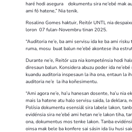
haré hodi asegura dokumentu sira ne’ebé mak audi
ami fó hatene,” Nia tenik.
Rosalino Gomes haktuir, Reitór UNTL nia despaixu
loron 07 fulan-Novembru tinan 2025.
“Auditoria ne’e, ba ami servisu ida ke ba ami risk
ruma, mosu buat balun ne’ebé akontese iha estrut
Durante ne’e, Reitór uza nia kompeténsia hodi halo
diresaun balun. Konsidera abuzu poder ida ne’ebé ma
kuandu auditoria inspesaun la iha ona, entaun la i
auditoria ne’e la iha koñesimentu.
“Ami agora ne’e, ha’u hanesan dosente, ha’u nia e
mais la hatene atu halo servisu saida, la deklara, 
Polísia dokumentu esensiál sira labele lakon, tanb
evidénsia sira ne’ebé ami hetan ne’e lakon tiha, ta
ona, dokumentus mos tenke lakon. Tanba evidénsia 
oinsa mak bele ba konfere sai sásin ida liu husi sai