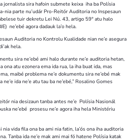
jornalista sira hafoin submete keixa iha ba Polísia
ra-nia parte nu’udár Pro-Reitór Auditoria no Inspesaun
belese tuir dekretu Lei Nú. 43, artigo 59° atu halo
JE) ne’ebé agora dadauk la’o hela.
pesaun Auditoria no Kontrolu Kualidade nian ne’e asegura
i’ak hela.
mentu sira ne’ebé ami halo durante ne’e auditoria hetan,
iha ona atu ezonera ema ida rua, la iha buat ida, mas
 ema, maibé problema ne’e dokumentu sira ne’ebé mak
la ne’e ida ne’e atu tau ba ne’ebé,” Rosalino Gomes
eitór nia desizaun tanba antes ne’e Polísia Nasionál
ska ne’ebé prosesu ne’e agora iha hela Ministériu
ia vida fila ona ba ami nia fatin, la’ós ona iha auditoria
ona. Tanba ida ne’e mak ami mai fó hatene Polísia katak