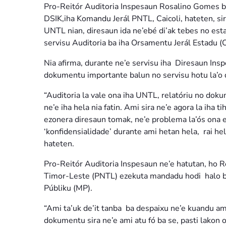
Pro-Reitór Auditoria Inspesaun Rosalino Gomes ba 
DSIK,iha Komandu Jerál PNTL, Caicoli, hateten, si
UNTL nian, diresaun ida ne’ebé di’ak tebes no esta
servisu Auditoria ba iha Orsamentu Jerál Estadu (O
Nia afirma, durante ne’e servisu iha Diresaun Ins
dokumentu importante balun no servisu hotu la’o d
“Auditoria la vale ona iha UNTL, relatóriu no doku
ne’e iha hela nia fatin. Ami sira ne’e agora la iha t
ezonera diresaun tomak, ne’e problema la’ós ona
‘konfidensialidade’ durante ami hetan hela, rai he
hateten.
Pro-Reitór Auditoria Inspesaun ne’e hatutan, ho R
Timor-Leste (PNTL) ezekuta mandadu hodi halo bu
Públiku (MP).
“Ami ta’uk de’it tanba ba despaixu ne’e kuandu ami n
dokumentu sira ne’e ami atu fó ba se, pasti lakon 