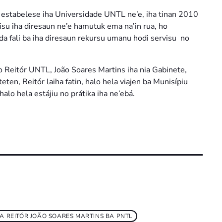
 estabelese iha Universidade UNTL ne’e, iha tinan 2010
rvisu iha diresaun ne’e hamutuk ema na’in rua, ho
da fali ba iha diresaun rekursu umanu hodi servisu no
 Reitór UNTL, João Soares Martins iha nia Gabinete,
ten, Reitór laiha fatin, halo hela viajen ba Munisípiu
alo hela estájiu no prátika iha ne’ebá.
A REITÓR JOÃO SOARES MARTINS BA PNTL