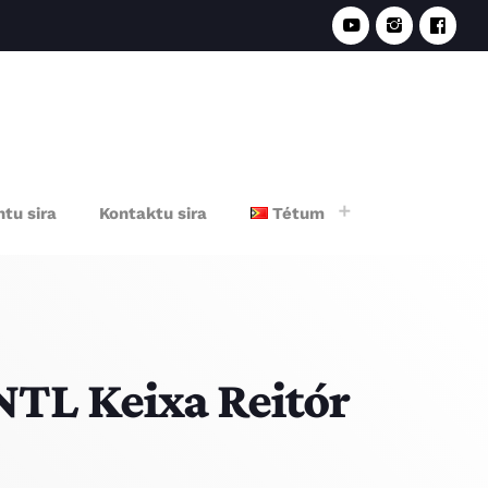
e
tu sira
Kontaktu sira
Tétum
NTL Keixa Reitór