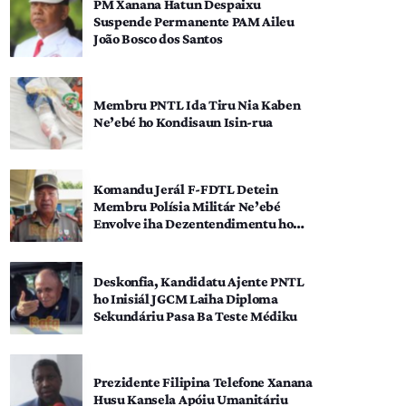
PM Xanana Hatun Despaixu
Suspende Permanente PAM Aileu
João Bosco dos Santos
Membru PNTL Ida Tiru Nia Kaben
Ne’ebé ho Kondisaun Isin-rua
Komandu Jerál F-FDTL Detein
Membru Polísia Militár Ne’ebé
Envolve iha Dezentendimentu ho
SEATOU
Deskonfia, Kandidatu Ajente PNTL
ho Inisiál JGCM Laiha Diploma
Sekundáriu Pasa Ba Teste Médiku
Prezidente Filipina Telefone Xanana
Husu Kansela Apóiu Umanitáriu