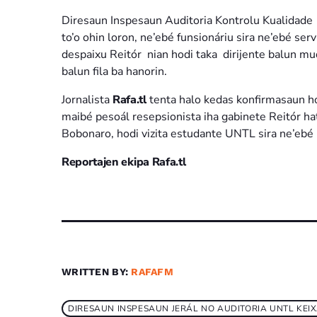
Diresaun Inspesaun Auditoria Kontrolu Kualidade
to’o ohin loron, ne’ebé funsionáriu sira ne’ebé se
despaixu Reitór nian hodi taka dirijente balun mu
balun fila ba hanorin.
Jornalista
Rafa.tl
tenta halo kedas konfirmasaun ho
maibé pesoál resepsionista iha gabinete Reitór hate
Bobonaro, hodi vizita estudante UNTL sira ne’ebé h
Reportajen ekipa Rafa.tl
WRITTEN BY:
RAFAFM
DIRESAUN INSPESAUN JERÁL NO AUDITORIA UNTL KEIX