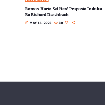
Ramos-Horta Sei Haré Proposta Indultu
Ba Richard Daschbach
MAY 14, 2026
89
today