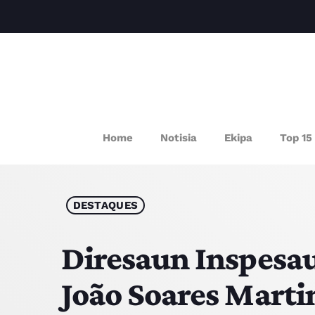
P
Home
Notisia
Ekipa
Top 15
DESTAQUES
Diresaun Inspesau
João Soares Mart