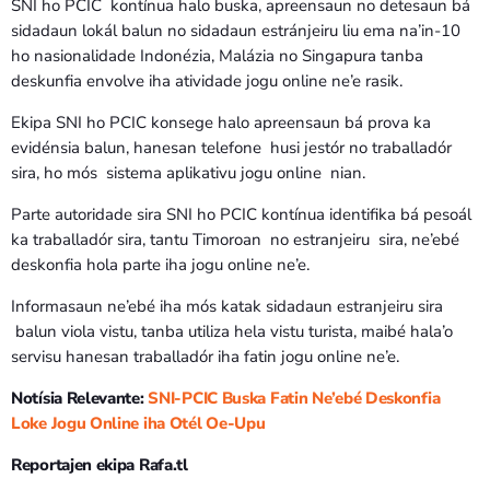
SNI ho PCIC kontínua halo buska, apreensaun no detesaun bá
sidadaun lokál balun no sidadaun estránjeiru liu ema na’in-10
ho nasionalidade Indonézia, Malázia no Singapura tanba
deskunfia envolve iha atividade jogu online ne’e rasik.
Ekipa SNI ho PCIC konsege halo apreensaun bá prova ka
evidénsia balun, hanesan telefone husi jestór no traballadór
sira, ho mós sistema aplikativu jogu online nian.
Parte autoridade sira SNI ho PCIC kontínua identifika bá pesoál
ka traballadór sira, tantu Timoroan no estranjeiru sira, ne’ebé
deskonfia hola parte iha jogu online ne’e.
Informasaun ne’ebé iha mós katak sidadaun estranjeiru sira
balun viola vistu, tanba utiliza hela vistu turista, maibé hala’o
servisu hanesan traballadór iha fatin jogu online ne’e.
Notísia Relevante:
SNI-PCIC Buska Fatin Ne’ebé Deskonfia
Loke Jogu Online iha Otél Oe-Upu
Reportajen ekipa Rafa.tl