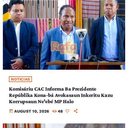
NOTICIAS
Komisáriu CAC Informa Ba Prezidente
Repúblika Kona-bá Avokasaun Inkeritu Kazu
Korrupsaun Ne’ebé MP Halo
today
AUGUST 10, 2026
48