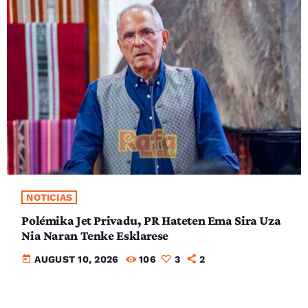
NOTICIAS
Polémika Jet Privadu, PR Hateten Ema Sira Uza
Nia Naran Tenke Esklarese
today
AUGUST 10, 2026
106
3
2