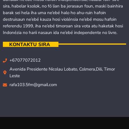
sira, habelar ksolok, no fó lian ba jerasaun foun, maski bainhira
barak sei hela iha uma ne’ebé halo ho ahu-ruin hafoin
destruisaun ne’ebé kauza hosi violénsia ne’ebé mosu hafoin
referendu 1999, iha ne’ebé timoroan sira vota atu haketak hosi
Indonézia no harii nasaun ida ne’ebé independente no livre.
KONTAKTU SIRA
+67077072012
Avenida Presidente Nicolau Lobato, Colmera,Dili, Timor
Leste
rafa103.5fm@gmail.com