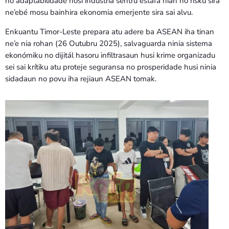
no adaptabilidade hosi indústria sentru estafa nian no risku sira
ne’ebé mosu bainhira ekonomia emerjente sira sai alvu.
Enkuantu Timor-Leste prepara atu adere ba ASEAN iha tinan
ne’e nia rohan (26 Outubru 2025), salvaguarda ninia sistema
ekonómiku no dijitál hasoru infiltrasaun husi krime organizadu
sei sai krítiku atu proteje seguransa no prosperidade husi ninia
sidadaun no povu iha rejiaun ASEAN tomak.