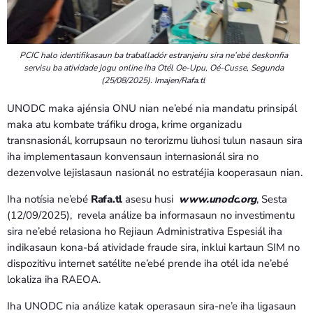
PCIC halo identifikasaun ba traballadór estranjeiru sira ne’ebé deskonfia
servisu ba atividade jogu online iha Otél Oe-Upu, Oé-Cusse, Segunda
(25/08/2025). Imajen/Rafa.tl
UNODC maka ajénsia ONU nian ne’ebé nia mandatu prinsipál
maka atu kombate tráfiku droga, krime organizadu
transnasionál, korrupsaun no terorizmu liuhosi tulun nasaun sira
iha implementasaun konvensaun internasionál sira no
dezenvolve lejislasaun nasionál no estratéjia kooperasaun nian.
Iha notísia ne’ebé
Rafa.tl
asesu husi
www.unodc.org
, Sesta
(12/09/2025), revela análize ba informasaun no investimentu
sira ne’ebé relasiona ho Rejiaun Administrativa Espesiál iha
indikasaun kona-bá atividade fraude sira, inklui kartaun SIM no
dispozitivu internet satélite ne’ebé prende iha otél ida ne’ebé
lokaliza iha RAEOA.
Iha UNODC nia análize katak operasaun sira-ne’e iha ligasaun