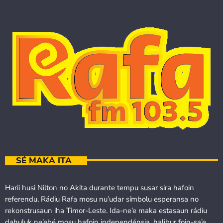
SÉ MAKA ITA
Harii husi Nilton no Akita durante tempu susar sira hafoin
referendu, Rádiu Rafa mosu nu’udar símbolu esperansa no
rekonstrusaun iha Timor-Leste. Ida-ne’e maka estasaun rádiu
dahuluk ne’ebé mosu hafoin independénsia, halibur foin-sa’e