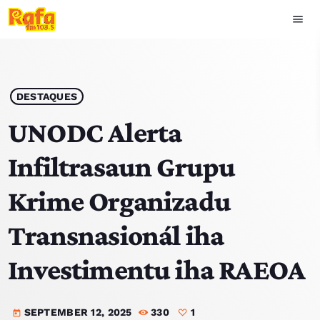
menu
close
play_arrow
OUVIR RAFA
DESTAQUES
UNODC Alerta
Infiltrasaun Grupu
HOME
Krime Organizadu
NOTISIA
Transnasionál iha
EKIPA
Investimentu iha RAEOA
TOP 15
SEPTEMBER 12, 2025
330
1
PODCAST SIRA
today