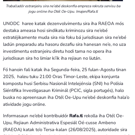
Traballadór estranjeiru sira ne’ebé deskonfia empreza rekruta servisu ba
jogu online iha Otél Oe-Upu. Imajen/Rafa.tl
UNODC haree katak dezenvolvimentu sira iha RAEOA mós
destaka ameasa hosi sindikatu kriminozu sira ne’ebé
estratéjikamente muda sira nia foku bá jurisdisaun sira ne’ebé
ladún preparadu atu hasoru dezafiu sira hanesan ne’e, no uza
investimentu estranjeiru diretu hodi tama no opera iha
jurisdisaun sira ho limiar ki’ik iha rejiaun no liután.
Fó hanoin fali katak iha Segunda-feira, 25 fulan-Agostu tinan
2025, haleu tuku 21:00 Oras Timor-Leste, ekipa konjunta
kompostu husi Serbisu Nasionál Intelejénsia (SNI) ho Polísia
Siéntifika Investigasaun Kriminál (PCIC, sigla portugés), halo
buska no apreensaun iha Otél Oe-Upu ne’ebé deskonfia hala’o
atividade jogu online.
Informasaun ne’ebé kontribuidór
Rafa.tl
rekolla iha Otél Oe-
Upu, Rejiaun Administrativa Espesiál Oé-cusse Ambeno
(RAEOA) katak to’o Tersa-kalan (26/08/2025), autoridade sira