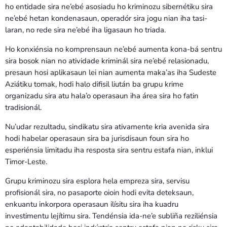
ho entidade sira ne’ebé asosiadu ho kriminozu sibernétiku sira
ne’ebé hetan kondenasaun, operadór sira jogu nian iha tasi-
laran, no rede sira ne’ebé iha ligasaun ho triada.
Ho konxiénsia no komprensaun ne’ebé aumenta kona-bá sentru
sira bosok nian no atividade kriminál sira ne’ebé relasionadu,
presaun hosi aplikasaun lei nian aumenta maka’as iha Sudeste
Aziátiku tomak, hodi halo difisil liután ba grupu krime
organizadu sira atu hala’o operasaun iha área sira ho fatin
tradisionál.
Nu’udar rezultadu, sindikatu sira ativamente kria avenida sira
hodi habelar operasaun sira ba jurisdisaun foun sira ho
esperiénsia limitadu iha resposta sira sentru estafa nian, inklui
Timor-Leste.
Grupu kriminozu sira esplora hela empreza sira, servisu
profisionál sira, no pasaporte oioin hodi evita deteksaun,
enkuantu inkorpora operasaun ilísitu sira iha kuadru
investimentu lejítimu sira. Tendénsia ida-ne’e subliña reziliénsia