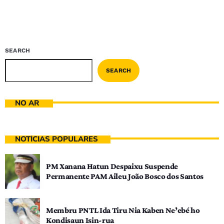
SEARCH
SEARCH
NO AR
NOTÍCIAS POPULARES
PM Xanana Hatun Despaixu Suspende
Permanente PAM Aileu João Bosco dos Santos
Membru PNTL Ida Tiru Nia Kaben Ne’ebé ho
Kondisaun Isin-rua