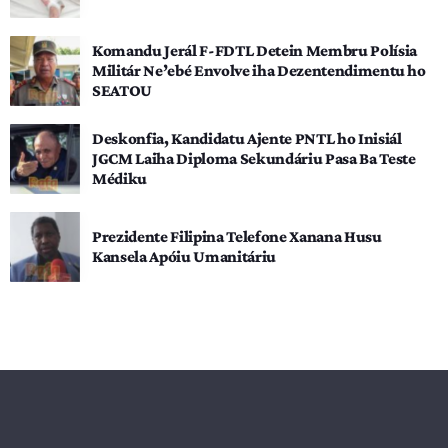
Komandu Jerál F-FDTL Detein Membru Polísia
Militár Ne’ebé Envolve iha Dezentendimentu ho
SEATOU
Deskonfia, Kandidatu Ajente PNTL ho Inisiál
JGCM Laiha Diploma Sekundáriu Pasa Ba Teste
Médiku
Prezidente Filipina Telefone Xanana Husu
Kansela Apóiu Umanitáriu