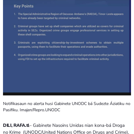
Bom dia RAFA
7:00 AM - 9:00 AM
Notifikasaun no alerta husi Gabinete UNODC bá Sudezte Áziatiku no
Pasifiku. Imajen/Repro.UNODC
DILI, RAFA.tl
– Gabinete Nasoins Unidas nian kona-bá Droga
no Krime (UNODC/United Nations Office on Drugs and Crime),