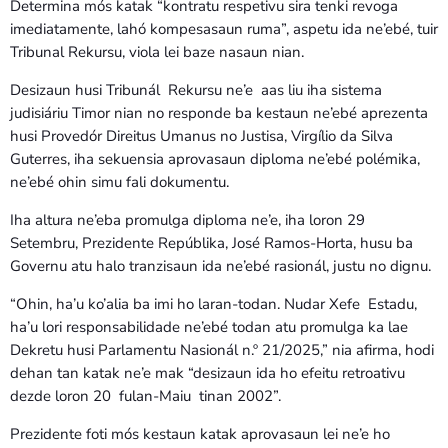
Determina mós katak “kontratu respetivu sira tenki revoga
imediatamente, lahó kompesasaun ruma”, aspetu ida ne’ebé, tuir
Tribunal Rekursu, viola lei baze nasaun nian.
Desizaun husi Tribunál Rekursu ne’e aas liu iha sistema
judisiáriu Timor nian no responde ba kestaun ne’ebé aprezenta
husi Provedór Direitus Umanus no Justisa, Virgílio da Silva
Guterres, iha sekuensia aprovasaun diploma ne’ebé polémika,
ne’ebé ohin simu fali dokumentu.
Iha altura ne’eba promulga diploma ne’e, iha loron 29
Setembru, Prezidente Repúblika, José Ramos-Horta, husu ba
Governu atu halo tranzisaun ida ne’ebé rasionál, justu no dignu.
“Ohin, ha’u ko’alia ba imi ho laran-todan. Nudar Xefe Estadu,
ha’u lori responsabilidade ne’ebé todan atu promulga ka lae
Dekretu husi Parlamentu Nasionál n.º 21/2025,” nia afirma, hodi
dehan tan katak ne’e mak “desizaun ida ho efeitu retroativu
dezde loron 20 fulan-Maiu tinan 2002”.
Prezidente foti mós kestaun katak aprovasaun lei ne’e ho