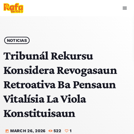
menu
close
play_arrow
OUVIR RAFA
NOTICIAS
Tribunál Rekursu
Konsidera Revogasaun
HOME
Retroativa Ba Pensaun
NOTISIA
Vitalísia La Viola
EKIPA
Konstituisaun
TOP 15
MARCH 26, 2026
522
1
PODCAST SIRA
today