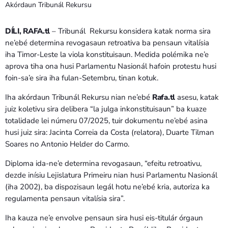
Bom dia RAFA
Akórdaun Tribunál Rekursu
7:00 AM - 9:00 AM
DÍLI, RAFA.tl
– Tribunál Rekursu konsidera katak norma sira
ne’ebé determina revogasaun retroativa ba pensaun vitalísia
Bom dia RAFA
iha Timor-Leste la viola konstituisaun. Medida polémika ne’e
7:00 AM - 10:00 AM
aprova tiha ona husi Parlamentu Nasionál hafoin protestu husi
foin-sa’e sira iha fulan-Setembru, tinan kotuk.
Iha akórdaun Tribunál Rekursu nian ne’ebé
Rafa.tl
asesu, katak
juiz koletivu sira delibera “la julga inkonstituisaun” ba kuaze
totalidade lei númeru 07/2025, tuir dokumentu ne’ebé asina
husi juiz sira: Jacinta Correia da Costa (relatora), Duarte Tilman
Soares no Antonio Helder do Carmo.
Diploma ida-ne’e determina revogasaun, “efeitu retroativu,
dezde inísiu Lejislatura Primeiru nian husi Parlamentu Nasionál
(iha 2002), ba dispozisaun legál hotu ne’ebé kria, autoriza ka
regulamenta pensaun vitalísia sira”.
Iha kauza ne’e envolve pensaun sira husi eis-titulár órgaun