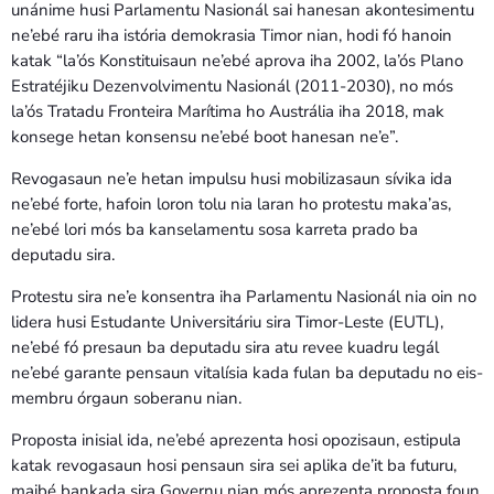
unánime husi Parlamentu Nasionál sai hanesan akontesimentu
ne’ebé raru iha istória demokrasia Timor nian, hodi fó hanoin
katak “la’ós Konstituisaun ne’ebé aprova iha 2002, la’ós Plano
Estratéjiku Dezenvolvimentu Nasionál (2011-2030), no mós
la’ós Tratadu Fronteira Marítima ho Austrália iha 2018, mak
konsege hetan konsensu ne’ebé boot hanesan ne’e”.
Revogasaun ne’e hetan impulsu husi mobilizasaun sívika ida
ne’ebé forte, hafoin loron tolu nia laran ho protestu maka’as,
ne’ebé lori mós ba kanselamentu sosa karreta prado ba
deputadu sira.
Protestu sira ne’e konsentra iha Parlamentu Nasionál nia oin no
lidera husi Estudante Universitáriu sira Timor-Leste (EUTL),
ne’ebé fó presaun ba deputadu sira atu revee kuadru legál
ne’ebé garante pensaun vitalísia kada fulan ba deputadu no eis-
membru órgaun soberanu nian.
Proposta inisial ida, ne’ebé aprezenta hosi opozisaun, estipula
katak revogasaun hosi pensaun sira sei aplika de’it ba futuru,
maibé bankada sira Governu nian mós aprezenta proposta foun