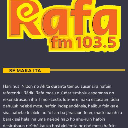
SÉ MAKA ITA
Harii husi Nilton no Akita durante tempu susar sira hafoin
referendu, Rádiu Rafa mosu nu’udar símbolu esperansa no
rekonstrusaun iha Timor-Leste. Ida-ne’e maka estasaun rádiu
dahuluk ne’ebé mosu hafoin independénsia, halibur foin-sa’e
sira, habelar ksolok, no fó lian ba jerasaun foun, maski bainhira
barak sei hela iha uma ne’ebé halo ho ahu-ruin hafoin
destruisaun ne’ebé kauza hosi violénsia ne’ebé mosu hafoin