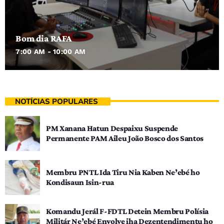
Bom dia RAFA
7:00 AM - 10:00 AM
NOTÍCIAS POPULARES
PM Xanana Hatun Despaixu Suspende
Permanente PAM Aileu João Bosco dos Santos
Membru PNTL Ida Tiru Nia Kaben Ne’ebé ho
Kondisaun Isin-rua
Komandu Jerál F-FDTL Detein Membru Polísia
Militár Ne’ebé Envolve iha Dezentendimentu ho