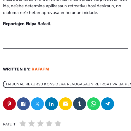
ida, ne’ebe determina aplikasaun retroativu hosi desizaun, no
diploma ne’e hetan aprovasaun ho unanimidade.
Reportajen Ekipa Rafa.tl
WRITTEN BY:
RAFAFM
TRIBUNÁL REKURSU KONSIDERA REVOGASAUN RETROATIVA BA PEN
email
RATE IT