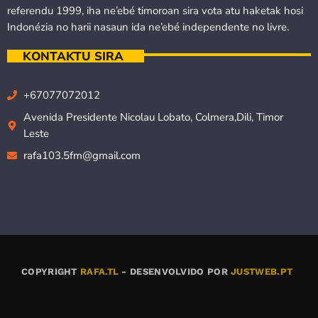
referendu 1999, iha ne’ebé timoroan sira vota atu haketak hosi
Indonézia no harii nasaun ida ne’ebé independente no livre.
KONTAKTU SIRA
+67077072012
Avenida Presidente Nicolau Lobato, Colmera,Dili, Timor
Leste
rafa103.5fm@gmail.com
COPYRIGHT
RAFA.TL
- DESENVOLVIDO POR
JUSTWEB.PT