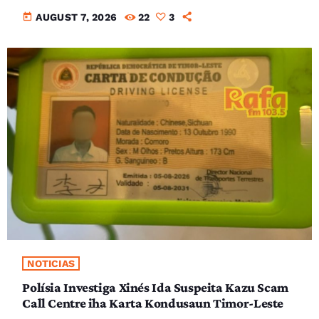
today
AUGUST 7, 2026
22
3
NOTICIAS
Polísia Investiga Xinés Ida Suspeita Kazu Scam
Call Centre iha Karta Kondusaun Timor-Leste