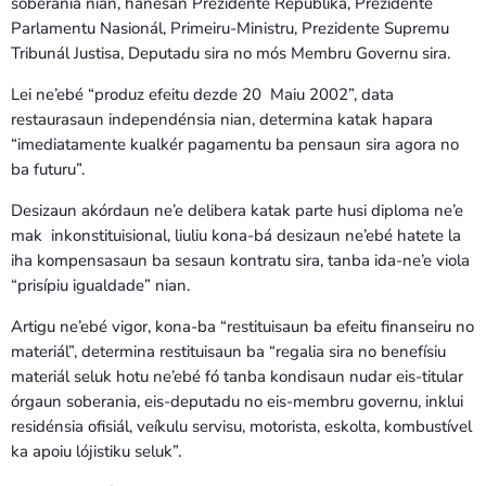
soberania nian, hanesan Prezidente Repúblika, Prezidente
Parlamentu Nasionál, Primeiru-Ministru, Prezidente Supremu
Tribunál Justisa, Deputadu sira no mós Membru Governu sira.
Lei ne’ebé “produz efeitu dezde 20 Maiu 2002”, data
restaurasaun independénsia nian, determina katak hapara
“imediatamente kualkér pagamentu ba pensaun sira agora no
ba futuru”.
Desizaun akórdaun ne’e delibera katak parte husi diploma ne’e
mak inkonstituisional, liuliu kona-bá desizaun ne’ebé hatete la
iha kompensasaun ba sesaun kontratu sira, tanba ida-ne’e viola
“prisípiu igualdade” nian.
Artigu ne’ebé vigor, kona-ba “restituisaun ba efeitu finanseiru no
materiál”, determina restituisaun ba “regalia sira no benefísiu
materiál seluk hotu ne’ebé fó tanba kondisaun nudar eis-titular
órgaun soberania, eis-deputadu no eis-membru governu, inklui
residénsia ofisiál, veíkulu servisu, motorista, eskolta, kombustível
ka apoiu lójistiku seluk”.