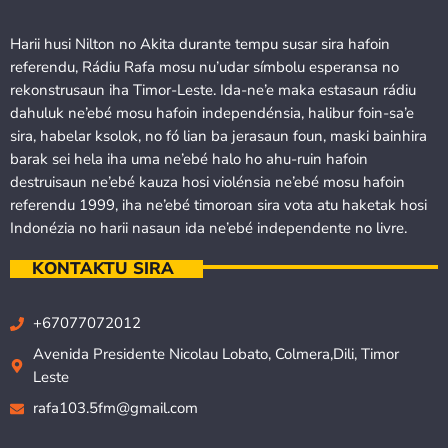
Harii husi Nilton no Akita durante tempu susar sira hafoin
referendu, Rádiu Rafa mosu nu’udar símbolu esperansa no
rekonstrusaun iha Timor-Leste. Ida-ne’e maka estasaun rádiu
dahuluk ne’ebé mosu hafoin independénsia, halibur foin-sa’e
sira, habelar ksolok, no fó lian ba jerasaun foun, maski bainhira
barak sei hela iha uma ne’ebé halo ho ahu-ruin hafoin
destruisaun ne’ebé kauza hosi violénsia ne’ebé mosu hafoin
referendu 1999, iha ne’ebé timoroan sira vota atu haketak hosi
Indonézia no harii nasaun ida ne’ebé independente no livre.
KONTAKTU SIRA
+67077072012
Avenida Presidente Nicolau Lobato, Colmera,Dili, Timor
Leste
rafa103.5fm@gmail.com