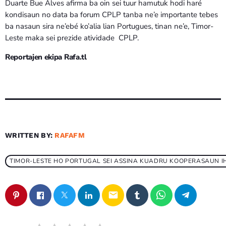
Duarte Bue Alves afirma ba oin sei tuur hamutuk hodi haré
kondisaun no data ba forum CPLP tanba ne’e importante tebes
ba nasaun sira ne’ebé ko’alia lian Portugues, tinan ne’e, Timor-
Leste maka sei prezide atividade CPLP.
Reportajen ekipa Rafa.tl
WRITTEN BY:
RAFAFM
TIMOR-LESTE HO PORTUGAL SEI ASSINA KUADRU KOOPERASAUN I
email