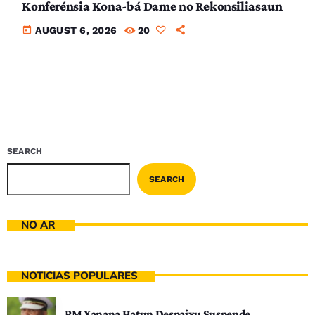
Konferénsia Kona-bá Dame no Rekonsiliasaun
today
AUGUST 6, 2026
20
SEARCH
SEARCH
NO AR
NOTÍCIAS POPULARES
PM Xanana Hatun Despaixu Suspende