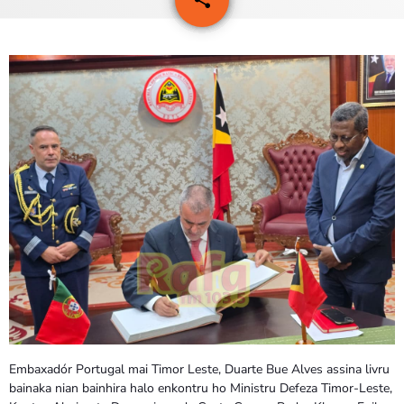
1
PROGRAMA SIRA
VÍDEO SIRA
EVENTU SIRA
KONTAKTU SIRA
TÉTUM
keyboard_arrow_down
TÉTUM
PORTUGUÊS
PRÓXIMOS PROGRAMAS
Bom dia RAFA
7:00 AM - 10:00 AM
Embaxadór Portugal mai Timor Leste, Duarte Bue Alves assina livru
bainaka nian bainhira halo enkontru ho Ministru Defeza Timor-Leste,