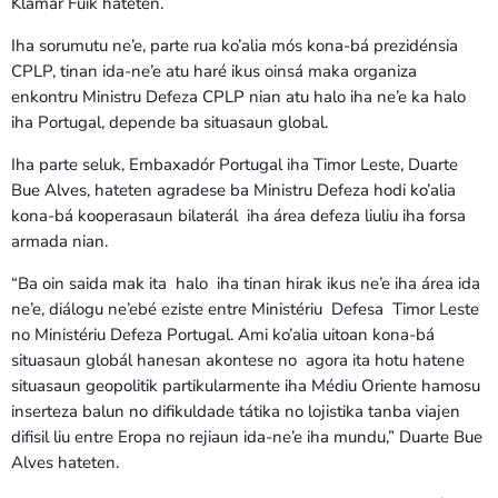
Klamar Fuik hateten.
Iha sorumutu ne’e, parte rua ko’alia mós kona-bá prezidénsia
CPLP, tinan ida-ne’e atu haré ikus oinsá maka organiza
enkontru Ministru Defeza CPLP nian atu halo iha ne’e ka halo
iha Portugal, depende ba situasaun global.
Iha parte seluk, Embaxadór Portugal iha Timor Leste, Duarte
Bue Alves, hateten agradese ba Ministru Defeza hodi ko’alia
kona-bá kooperasaun bilaterál iha área defeza liuliu iha forsa
armada nian.
“Ba oin saida mak ita halo iha tinan hirak ikus ne’e iha área ida
ne’e, diálogu ne’ebé eziste entre Ministériu Defesa Timor Leste
no Ministériu Defeza Portugal. Ami ko’alia uitoan kona-bá
situasaun globál hanesan akontese no agora ita hotu hatene
situasaun geopolitik partikularmente iha Médiu Oriente hamosu
inserteza balun no difikuldade tátika no lojistika tanba viajen
difisil liu entre Eropa no rejiaun ida-ne’e iha mundu,” Duarte Bue
Alves hateten.