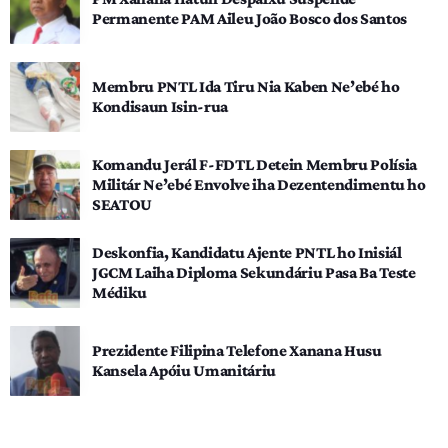
Permanente PAM Aileu João Bosco dos Santos
Membru PNTL Ida Tiru Nia Kaben Ne’ebé ho
Kondisaun Isin-rua
Komandu Jerál F-FDTL Detein Membru Polísia
Militár Ne’ebé Envolve iha Dezentendimentu ho
SEATOU
Deskonfia, Kandidatu Ajente PNTL ho Inisiál
JGCM Laiha Diploma Sekundáriu Pasa Ba Teste
Médiku
Prezidente Filipina Telefone Xanana Husu
Kansela Apóiu Umanitáriu