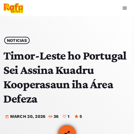
menu
close
play_arrow
OUVIR RAFA
NOTICIAS
Timor-Leste ho Portugal
Sei Assina Kuadru
HOME
Kooperasaun iha Área
NOTISIA
Defeza
EKIPA
MARCH 20, 2026
36
1
5
TOP 15
today
PODCAST SIRA
share
email