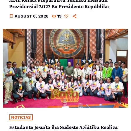
Prezidensiál 2027 Ba Prezidente Repúblika
today
AUGUST 6, 2026
19
NOTICIAS
Estudante Jesuíta iha Sudeste Aziátiku Realiza