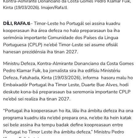
Bom dia RAFA
Kontra-Almirante Donanciano da Costa Gomes Pedro Klamar Fuik,
7:00 AM - 9:00 AM
Kinta (19/03/2026). Imajen/Rafa.tl
DÍLI, RAFA.tl
– Timor-Leste ho Portugál sei assina kuadru
Bom dia RAFA
kooperasaun iha área defeza no halo preparasaun ba iha
7:00 AM - 10:00 AM
serimónia importante Comunidade dos Países da Lingua
Portuguesa (CPLP) ne’ebé Timor-Leste sei asume ofisiál
hanesan prezidénsia iha tinan 2027.
Ministru Defeza, Kontra-Almirante Donanciano da Costa Gomes
Pedro Klamar Fuik, ba jornalista sira iha edifísiu Ministériu
Defeza, Fatuhada, Kinta (19/03/2026), informa hasoru malu ho
Embaixadór Portugal iha Timor Leste, Duarte Bue Alves, hodi
deskute kona-bá preparasaun ba seremonia importante CPLP
ne’ebé sei realiza iha tinan 2027.
“Portugal iha kooperasaun ho ita, liliu iha ámbitu defeza iha ona
programa kuadru ida ne’ebé prepara ona, ne’ebe ita hein katak
sei bele assina iha tempu badak define koopreasaun entre
Portugal ho Timor Leste iha ámbitu defeza,” Ministru Pedro