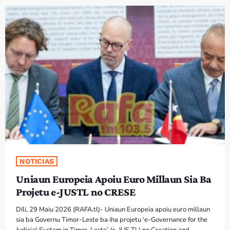
PROGRAMA SIRA
VÍDEO SIRA
EVENTU SIRA
KONTAKTU SIRA
TÉTUM
keyboard_arrow_down
TÉTUM
PORTUGUÊS
PRÓXIMOS PROGRAMAS
NOTICIAS
Uniaun Europeia Apoiu Euro Millaun Sia Ba
Bom dia RAFA
Projetu e-JUSTL no CRESE
7:00 AM - 10:00 AM
Díli, 29 Maiu 2026 (RAFA.tl)- Uniaun Europeia apoiu euro millaun
sia ba Governu Timor-Leste ba iha projetu ‘e-Governance for the
Judicial System in Timor-Leste’ (e-JUS TL) no Creation and