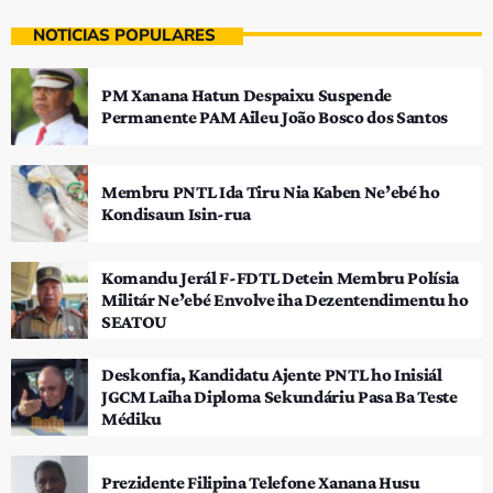
NOTÍCIAS POPULARES
PM Xanana Hatun Despaixu Suspende
Permanente PAM Aileu João Bosco dos Santos
Membru PNTL Ida Tiru Nia Kaben Ne’ebé ho
Kondisaun Isin-rua
Komandu Jerál F-FDTL Detein Membru Polísia
Militár Ne’ebé Envolve iha Dezentendimentu ho
SEATOU
Deskonfia, Kandidatu Ajente PNTL ho Inisiál
JGCM Laiha Diploma Sekundáriu Pasa Ba Teste
Médiku
Prezidente Filipina Telefone Xanana Husu