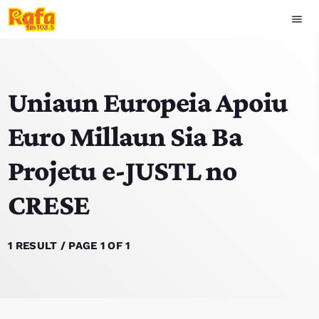
menu
close
Uniaun Europeia Apoiu
play_arrow
OUVIR RAFA
Euro Millaun Sia Ba
Projetu e-JUSTL no
HOME
CRESE
NOTISIA
EKIPA
1 RESULT / PAGE 1 OF 1
TOP 15
PODCAST SIRA