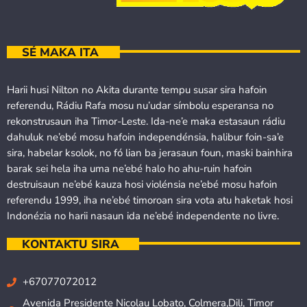
SÉ MAKA ITA
Harii husi Nilton no Akita durante tempu susar sira hafoin
referendu, Rádiu Rafa mosu nu’udar símbolu esperansa no
rekonstrusaun iha Timor-Leste. Ida-ne’e maka estasaun rádiu
dahuluk ne’ebé mosu hafoin independénsia, halibur foin-sa’e
sira, habelar ksolok, no fó lian ba jerasaun foun, maski bainhira
barak sei hela iha uma ne’ebé halo ho ahu-ruin hafoin
destruisaun ne’ebé kauza hosi violénsia ne’ebé mosu hafoin
referendu 1999, iha ne’ebé timoroan sira vota atu haketak hosi
Indonézia no harii nasaun ida ne’ebé independente no livre.
KONTAKTU SIRA
+67077072012
Avenida Presidente Nicolau Lobato, Colmera,Dili, Timor