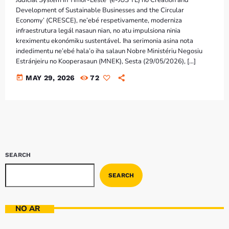
Bom dia RAFA
Development of Sustainable Businesses and the Circular
7:00 AM - 9:00 AM
Economy’ (CRESCE), ne’ebé respetivamente, moderniza
infraestrutura legál nasaun nian, no atu impulsiona ninia
kreximentu ekonómiku sustentável. Iha serimonia asina nota
Bom dia RAFA
indedimentu ne’ebé hala’o iha salaun Nobre Ministériu Negosiu
7:00 AM - 10:00 AM
Estránjeiru no Kooperasaun (MNEK), Sesta (29/05/2026), […]
today
MAY 29, 2026
72
SEARCH
SEARCH
NO AR