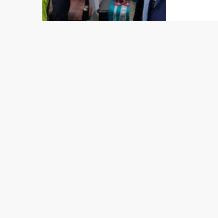
Japaun-
Hirose, 
(12/05/
Ministr
relasau