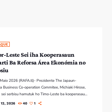
AQUE
r-Leste Sei iha Kooperasaun
arti Ba Reforsa Área Ekonómia no
siu
2 Maio 2026 (RAFA.tl)- Prezidente The Japaun-
ia Business Co-operation Commitee, Michiaki Hirose,
 sei serbisu hamutuk ho Timo-Leste ba kooperasaun
i hodi Reforsa dezenvolvimentu área prinsipál sira
12, 2026
40
1
 ekonómia no negosiu iha futuru. Prezidente