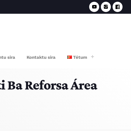
e
tu sira
Kontaktu sira
Tétum
i Ba Reforsa Área