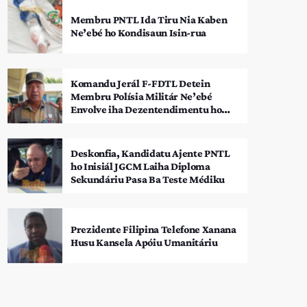
Membru PNTL Ida Tiru Nia Kaben
Ne’ebé ho Kondisaun Isin-rua
Komandu Jerál F-FDTL Detein
Membru Polísia Militár Ne’ebé
Envolve iha Dezentendimentu ho
SEATOU
Deskonfia, Kandidatu Ajente PNTL
ho Inisiál JGCM Laiha Diploma
Sekundáriu Pasa Ba Teste Médiku
Prezidente Filipina Telefone Xanana
Husu Kansela Apóiu Umanitáriu