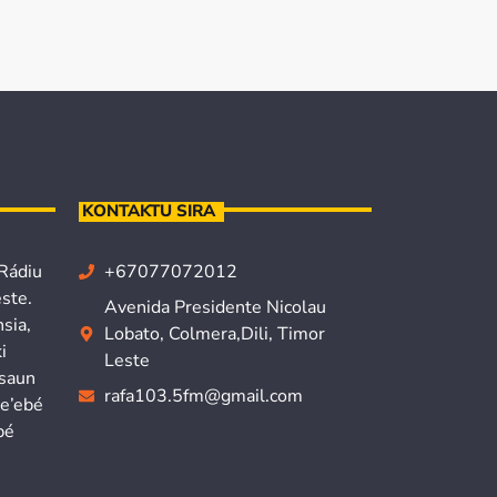
KONTAKTU SIRA
 Rádiu
+67077072012
ste.
Avenida Presidente Nicolau
sia,
Lobato, Colmera,Dili, Timor
i
Leste
isaun
rafa103.5fm@gmail.com
ne’ebé
bé