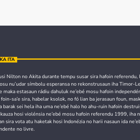
KA ITA
usi Nilton no Akita durante tempu susar sira hafoin referendu,
osu nu’udar símbolu esperansa no rekonstrusaun iha Timor-Le
’e maka estasaun rádiu dahuluk ne’ebé mosu hafoin independén
 foin-sa’e sira, habelar ksolok, no fó lian ba jerasaun foun, mask
a barak sei hela iha uma ne’ebé halo ho ahu-ruin hafoin destru
 kauza hosi violénsia ne’ebé mosu hafoin referendu 1999, iha 
n sira vota atu haketak hosi Indonézia no harii nasaun ida ne’e
ndente no livre.