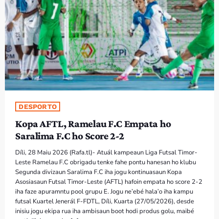
PROGRAMA SIRA
VÍDEO SIRA
EVENTU SIRA
KONTAKTU SIRA
DESPORTO
TÉTUM
keyboard_arrow_down
Kopa AFTL, Ramelau F.C Empata ho
TÉTUM
Saralima F.C ho Score 2-2
PORTUGUÊS
PRÓXIMOS PROGRAMAS
Díli, 28 Maiu 2026 (Rafa.tl)- Atuál kampeaun Liga Futsal Timor-
Leste Ramelau F.C obrigadu tenke fahe pontu hanesan ho klubu
Segunda divizaun Saralima F.C iha jogu kontinuasaun Kopa
Asosiasaun Futsal Timor-Leste (AFTL) hafoin empata ho score 2-2
iha faze apuramntu pool grupu E. Jogu ne’ebé hala’o iha kampu
futsal Kuartel Jenerál F-FDTL, Díli, Kuarta (27/05/2026), desde
inisiu jogu ekipa rua iha ambisaun boot hodi produs golu, maibé