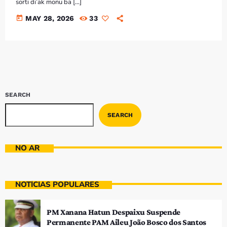
sorti di’ak monu ba […]
today
MAY 28, 2026
33
SEARCH
SEARCH
NO AR
NOTÍCIAS POPULARES
PM Xanana Hatun Despaixu Suspende
Permanente PAM Aileu João Bosco dos Santos