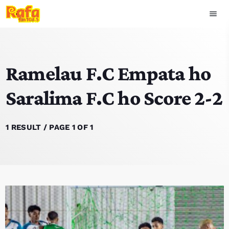
menu
close
Ramelau F.C Empata ho
play_arrow
OUVIR RAFA
Saralima F.C ho Score 2-2
HOME
1 RESULT / PAGE 1 OF 1
NOTISIA
EKIPA
TOP 15
PODCAST SIRA