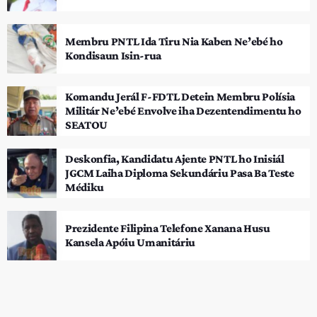
Membru PNTL Ida Tiru Nia Kaben Ne’ebé ho
Kondisaun Isin-rua
Komandu Jerál F-FDTL Detein Membru Polísia
Militár Ne’ebé Envolve iha Dezentendimentu ho
SEATOU
Deskonfia, Kandidatu Ajente PNTL ho Inisiál
JGCM Laiha Diploma Sekundáriu Pasa Ba Teste
Médiku
Prezidente Filipina Telefone Xanana Husu
Kansela Apóiu Umanitáriu