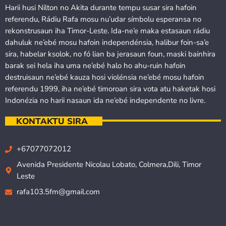
Harii husi Nilton no Akita durante tempu susar sira hafoin
referendu, Rádiu Rafa mosu nu’udar símbolu esperansa no
rekonstrusaun iha Timor-Leste. Ida-ne’e maka estasaun rádiu
dahuluk ne’ebé mosu hafoin independénsia, halibur foin-sa’e
sira, habelar ksolok, no fó lian ba jerasaun foun, maski bainhira
barak sei hela iha uma ne’ebé halo ho ahu-ruin hafoin
destruisaun ne’ebé kauza hosi violénsia ne’ebé mosu hafoin
referendu 1999, iha ne’ebé timoroan sira vota atu haketak hosi
Indonézia no harii nasaun ida ne’ebé independente no livre.
KONTAKTU SIRA
+67077072012
Avenida Presidente Nicolau Lobato, Colmera,Dili, Timor
Leste
rafa103.5fm@gmail.com