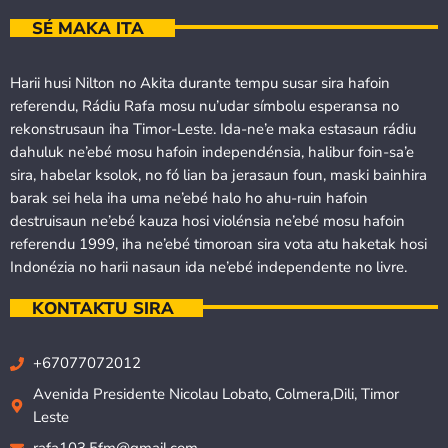
SÉ MAKA ITA
Harii husi Nilton no Akita durante tempu susar sira hafoin
referendu, Rádiu Rafa mosu nu’udar símbolu esperansa no
rekonstrusaun iha Timor-Leste. Ida-ne’e maka estasaun rádiu
dahuluk ne’ebé mosu hafoin independénsia, halibur foin-sa’e
sira, habelar ksolok, no fó lian ba jerasaun foun, maski bainhira
barak sei hela iha uma ne’ebé halo ho ahu-ruin hafoin
destruisaun ne’ebé kauza hosi violénsia ne’ebé mosu hafoin
referendu 1999, iha ne’ebé timoroan sira vota atu haketak hosi
Indonézia no harii nasaun ida ne’ebé independente no livre.
KONTAKTU SIRA
+67077072012
Avenida Presidente Nicolau Lobato, Colmera,Dili, Timor
Leste