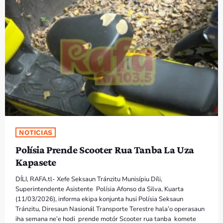
PROGRAMA SIRA
VÍDEO SIRA
EVENTU SIRA
KONTAKTU SIRA
TÉTUM
keyboard_arrow_down
NOTICIAS
TÉTUM
Polísia Prende Scooter Rua Tanba La Uza
PORTUGUÊS
PRÓXIMOS PROGRAMAS
Kapasete
DÍLI, RAFA.tl- Xefe Seksaun Tránzitu Munisípiu Díli,
Superintendente Asistente Polísia Afonso da Silva, Kuarta
(11/03/2026), informa ekipa konjunta husi Polísia Seksaun
Tránzitu, Diresaun Nasionál Transporte Terestre hala’o operasaun
iha semana ne’e hodi prende motór Scooter rua tanba komete