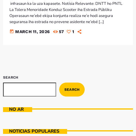
infrasaun ka la uza kapasete. Notísia Relevante: DNTT ho PNTL
La Tolera Menoridade Konduz Scooter iha Estrada Públiku
Operasaun ne’ebé ekipa konjunta realiza ne’e hodi asegura
seguransa iha estrada no prevene asidente ne’ebé […]
today
MARCH 11, 2026
57
1
SEARCH
SEARCH
NO AR
NOTÍCIAS POPULARES