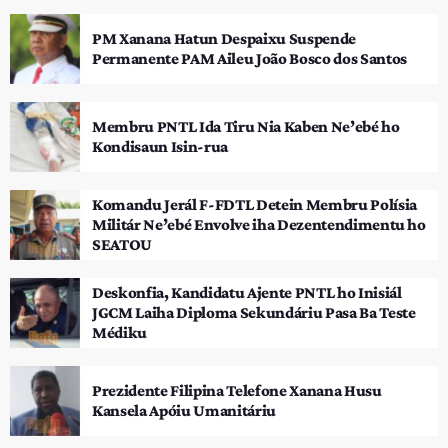
PM Xanana Hatun Despaixu Suspende
Permanente PAM Aileu João Bosco dos Santos
Membru PNTL Ida Tiru Nia Kaben Ne’ebé ho
Kondisaun Isin-rua
Komandu Jerál F-FDTL Detein Membru Polísia
Militár Ne’ebé Envolve iha Dezentendimentu ho
SEATOU
Deskonfia, Kandidatu Ajente PNTL ho Inisiál
JGCM Laiha Diploma Sekundáriu Pasa Ba Teste
Médiku
Prezidente Filipina Telefone Xanana Husu
Kansela Apóiu Umanitáriu