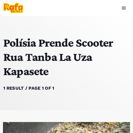
menu
close
Polísia Prende Scooter
play_arrow
OUVIR RAFA
Rua Tanba La Uza
Kapasete
HOME
NOTISIA
1 RESULT / PAGE 1 OF 1
EKIPA
TOP 15
PODCAST SIRA