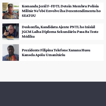
Komandu Jerál F-FDTL Detein Membru Polísia
Militár Ne’ebé Envolve iha Dezentendimentu ho
SEATOU
Deskonfia, Kandidatu Ajente PNTL ho Inisiál
JGCM Laiha Diploma Sekundáriu Pasa Ba Teste
Médiku
Prezidente Filipina Telefone Xanana Husu
Kansela Apóiu Umanitáriu