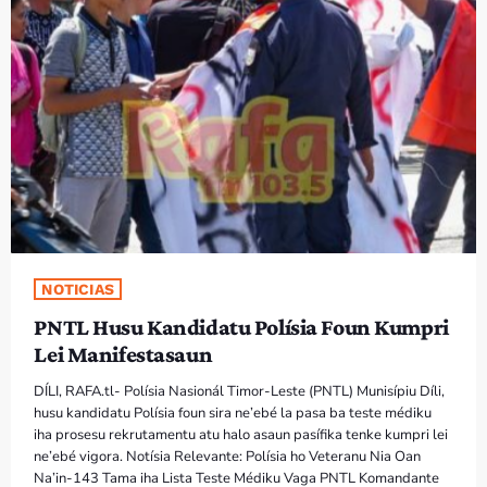
PROGRAMA SIRA
VÍDEO SIRA
EVENTU SIRA
KONTAKTU SIRA
TÉTUM
keyboard_arrow_down
NOTICIAS
TÉTUM
PNTL Husu Kandidatu Polísia Foun Kumpri
PORTUGUÊS
PRÓXIMOS PROGRAMAS
Lei Manifestasaun
DÍLI, RAFA.tl- Polísia Nasionál Timor-Leste (PNTL) Munisípiu Díli,
Bom dia RAFA
husu kandidatu Polísia foun sira ne’ebé la pasa ba teste médiku
7:00 AM - 10:00 AM
iha prosesu rekrutamentu atu halo asaun pasífika tenke kumpri lei
ne’ebé vigora. Notísia Relevante: Polísia ho Veteranu Nia Oan
Na’in-143 Tama iha Lista Teste Médiku Vaga PNTL Komandante