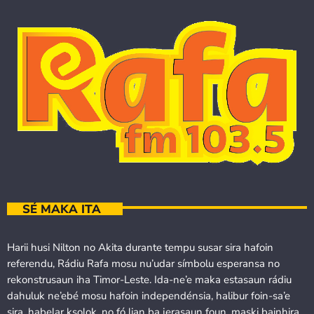
SÉ MAKA ITA
Harii husi Nilton no Akita durante tempu susar sira hafoin
referendu, Rádiu Rafa mosu nu’udar símbolu esperansa no
rekonstrusaun iha Timor-Leste. Ida-ne’e maka estasaun rádiu
dahuluk ne’ebé mosu hafoin independénsia, halibur foin-sa’e
sira, habelar ksolok, no fó lian ba jerasaun foun, maski bainhira