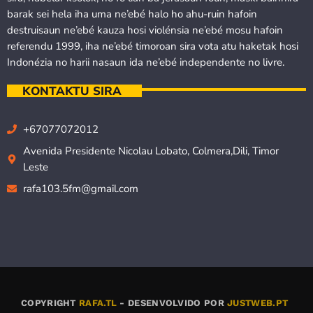
barak sei hela iha uma ne’ebé halo ho ahu-ruin hafoin
destruisaun ne’ebé kauza hosi violénsia ne’ebé mosu hafoin
referendu 1999, iha ne’ebé timoroan sira vota atu haketak hosi
Indonézia no harii nasaun ida ne’ebé independente no livre.
KONTAKTU SIRA
+67077072012
Avenida Presidente Nicolau Lobato, Colmera,Dili, Timor
Leste
rafa103.5fm@gmail.com
COPYRIGHT
RAFA.TL
- DESENVOLVIDO POR
JUSTWEB.PT