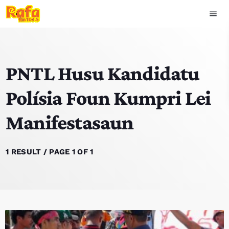
menu
close
PNTL Husu Kandidatu
play_arrow
OUVIR RAFA
Polísia Foun Kumpri Lei
Manifestasaun
HOME
NOTISIA
1 RESULT / PAGE 1 OF 1
EKIPA
TOP 15
PODCAST SIRA