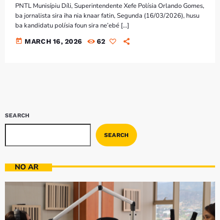
Bom dia RAFA
PNTL Munisípiu Díli, Superintendente Xefe Polísia Orlando Gomes,
7:00 AM - 9:00 AM
ba jornalista sira iha nia knaar fatin, Segunda (16/03/2026), husu
ba kandidatu polísia foun sira ne’ebé […]
today
MARCH 16, 2026
62
Bom dia RAFA
7:00 AM - 10:00 AM
SEARCH
SEARCH
NO AR