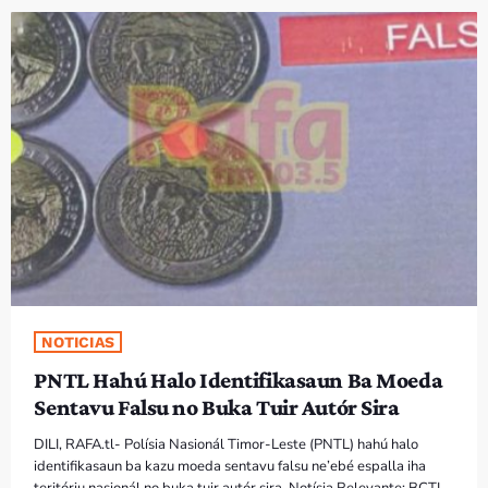
PROGRAMA SIRA
VÍDEO SIRA
EVENTU SIRA
KONTAKTU SIRA
TÉTUM
keyboard_arrow_down
TÉTUM
PORTUGUÊS
PRÓXIMOS PROGRAMAS
NOTICIAS
PNTL Hahú Halo Identifikasaun Ba Moeda
Sentavu Falsu no Buka Tuir Autór Sira
DILI, RAFA.tl- Polísia Nasionál Timor-Leste (PNTL) hahú halo
identifikasaun ba kazu moeda sentavu falsu ne’ebé espalla iha
teritóriu nasionál no buka tuir autór sira. Notísia Relevante: BCTL