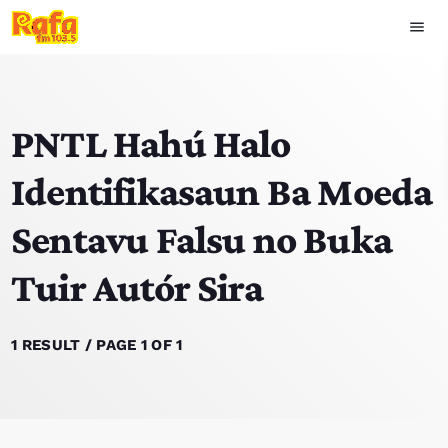
menu
close
PNTL Hahú Halo
play_arrow
OUVIR RAFA
Identifikasaun Ba Moeda
Sentavu Falsu no Buka
HOME
Tuir Autór Sira
NOTISIA
EKIPA
1 RESULT / PAGE 1 OF 1
TOP 15
PODCAST SIRA