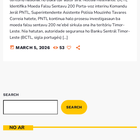
Identifika Moeda Falsu Sentavu 200 Porta-voz interinu Komandu
Jerál PNTL, Superintendente Asistente Polísia Mouzinho Tavares
Correia hatete, PNTL kontinua halo prosesu investigasaun ba
moeda falsu sentavu 200 ne’ebé sirkula ona iha teritóriu Timor-
Leste. Nia hatutan, autoridade seguransa ho Banku Sentrál Timor-
Leste (BCTL, sigla portugés) […]
today
MARCH 5, 2026
53
SEARCH
SEARCH
NO AR