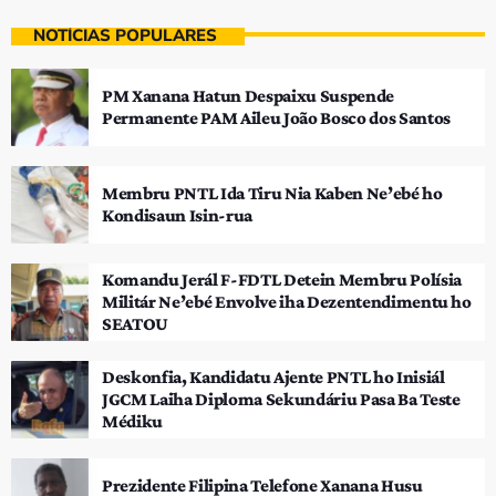
NOTÍCIAS POPULARES
PM Xanana Hatun Despaixu Suspende
Permanente PAM Aileu João Bosco dos Santos
Membru PNTL Ida Tiru Nia Kaben Ne’ebé ho
Kondisaun Isin-rua
Komandu Jerál F-FDTL Detein Membru Polísia
Militár Ne’ebé Envolve iha Dezentendimentu ho
SEATOU
Deskonfia, Kandidatu Ajente PNTL ho Inisiál
JGCM Laiha Diploma Sekundáriu Pasa Ba Teste
Médiku
Prezidente Filipina Telefone Xanana Husu