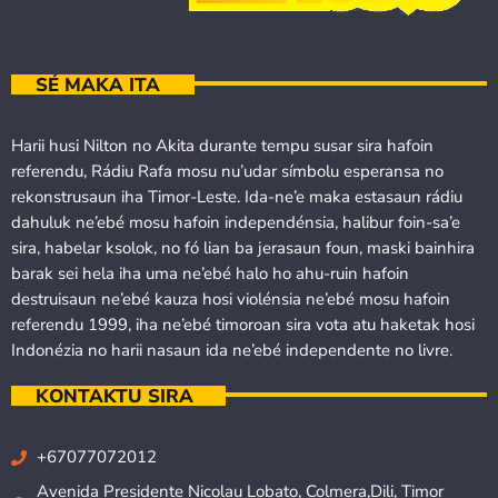
SÉ MAKA ITA
Harii husi Nilton no Akita durante tempu susar sira hafoin
referendu, Rádiu Rafa mosu nu’udar símbolu esperansa no
rekonstrusaun iha Timor-Leste. Ida-ne’e maka estasaun rádiu
dahuluk ne’ebé mosu hafoin independénsia, halibur foin-sa’e
sira, habelar ksolok, no fó lian ba jerasaun foun, maski bainhira
barak sei hela iha uma ne’ebé halo ho ahu-ruin hafoin
destruisaun ne’ebé kauza hosi violénsia ne’ebé mosu hafoin
referendu 1999, iha ne’ebé timoroan sira vota atu haketak hosi
Indonézia no harii nasaun ida ne’ebé independente no livre.
KONTAKTU SIRA
+67077072012
Avenida Presidente Nicolau Lobato, Colmera,Dili, Timor