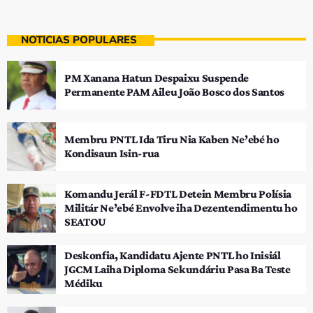
NOTÍCIAS POPULARES
PM Xanana Hatun Despaixu Suspende
Permanente PAM Aileu João Bosco dos Santos
Membru PNTL Ida Tiru Nia Kaben Ne’ebé ho
Kondisaun Isin-rua
Komandu Jerál F-FDTL Detein Membru Polísia
Militár Ne’ebé Envolve iha Dezentendimentu ho
SEATOU
Deskonfia, Kandidatu Ajente PNTL ho Inisiál
JGCM Laiha Diploma Sekundáriu Pasa Ba Teste
Médiku