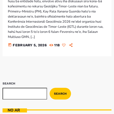
Bom dia RAFA
husu ba entidade hotu, envolve ativu iha diskusaun sira kona-bá
7:00 AM - 9:00 AM
koñesimentu no rekursu Geolójiku Timor-Leste nian ba futuru.
Primeiru-Ministru (PM), Kay Rala Xanana Gusmão hato’o nia
deklarasaun ne’e, bainhira ofisialmente halo abertura ba
Konferénsia Internasionál Geociênsia 2026 ne’ebé organiza husi
Bom dia RAFA
Instituto de Geociências de Timor-Leste (IGTL) durante loron rua,
7:00 AM - 10:00 AM
hahú husi loron 5 to’o loron 6 fulan-Fevereiru ne’e, iha Salaun
Multiuso GMN, […]
today
FEBRUARY 5, 2026
118
SEARCH
SEARCH
NO AR