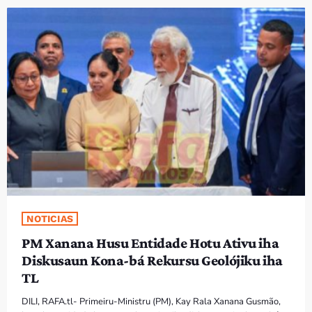
PROGRAMA SIRA
VÍDEO SIRA
EVENTU SIRA
KONTAKTU SIRA
TÉTUM
keyboard_arrow_down
TÉTUM
PORTUGUÊS
PRÓXIMOS PROGRAMAS
NOTICIAS
PM Xanana Husu Entidade Hotu Ativu iha
Bom dia RAFA
Diskusaun Kona-bá Rekursu Geolójiku iha
7:00 AM - 10:00 AM
TL
DILI, RAFA.tl- Primeiru-Ministru (PM), Kay Rala Xanana Gusmão,