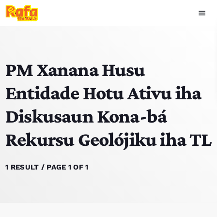
menu
close
PM Xanana Husu
play_arrow
OUVIR RAFA
Entidade Hotu Ativu iha
Diskusaun Kona-bá
HOME
Rekursu Geolójiku iha TL
NOTISIA
EKIPA
1 RESULT / PAGE 1 OF 1
TOP 15
PODCAST SIRA