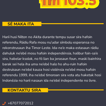
SÉ MAKA ITA
Harii husi Nilton no Akita durante tempu susar sira hafoin
referendu, Rádiu Rafa mosu nu’udar símbolu esperansa no
rekonstrusaun iha Timor-Leste. Ida-ne’e maka estasaun rádiu
dahuluk ne’ebé mosu hafoin independénsia, halibur foin-sa’e
sira, habelar ksolok, no fó lian ba jerasaun foun, maski bainhira
barak sei hela iha uma ne’ebé halo ho ahu-ruin hafoin
destruisaun ne’ebé kauza hosi violénsia ne’ebé mosu hafoin
referendu 1999, iha ne’ebé timoroan sira vota atu haketak hosi
Indonézia no harii nasaun ida ne’ebé independente no livre.
KONTAKTU SIRA
+67077072012