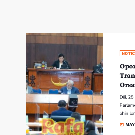
NOTIC
Opoz
Tran
Orsa
Díli, 2
Parlam
ohin lo
funu Mé
MAY
today
propost