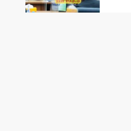
seguran
sentral
orsamen
Nasioná
nia int