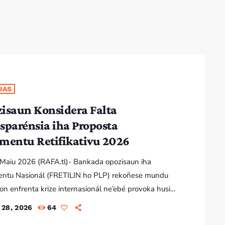
IAS
isaun Konsidera Falta
sparénsia iha Proposta
mentu Retifikativu 2026
8 Maiu 2026 (RAFA.tl)- Bankada opozisaun iha
entu Nasionál (FRETILIN ho PLP) rekoñese mundu
ron enfrenta krize internasionál ne’ebé provoka husi
diu Oriente. Nune’e, obriga Governu aprezenta
 28, 2026
64
a Orsamentu Retifikativu 2026 atu asegura