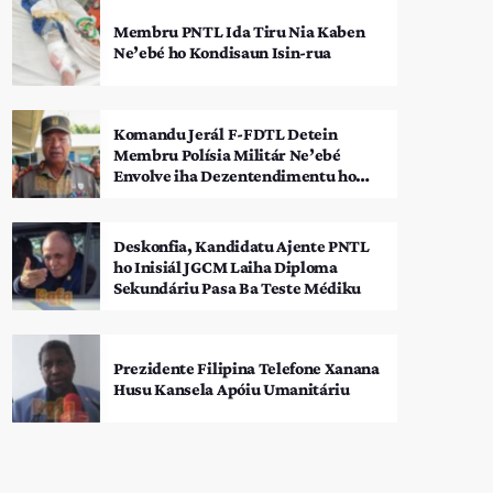
Membru PNTL Ida Tiru Nia Kaben
Ne’ebé ho Kondisaun Isin-rua
Komandu Jerál F-FDTL Detein
Membru Polísia Militár Ne’ebé
Envolve iha Dezentendimentu ho
SEATOU
Deskonfia, Kandidatu Ajente PNTL
ho Inisiál JGCM Laiha Diploma
Sekundáriu Pasa Ba Teste Médiku
Prezidente Filipina Telefone Xanana
Husu Kansela Apóiu Umanitáriu