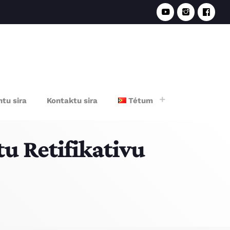
e
tu sira
Kontaktu sira
Tétum
u Retifikativu