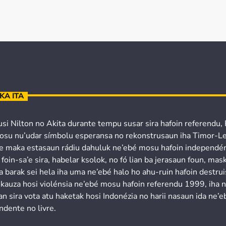
KA ITA
usi Nilton no Akita durante tempu susar sira hafoin referendu,
osu nu’udar símbolu esperansa no rekonstrusaun iha Timor-Le
’e maka estasaun rádiu dahuluk ne’ebé mosu hafoin independén
 foin-sa’e sira, habelar ksolok, no fó lian ba jerasaun foun, mask
a barak sei hela iha uma ne’ebé halo ho ahu-ruin hafoin destru
 kauza hosi violénsia ne’ebé mosu hafoin referendu 1999, iha 
n sira vota atu haketak hosi Indonézia no harii nasaun ida ne’e
ndente no livre.