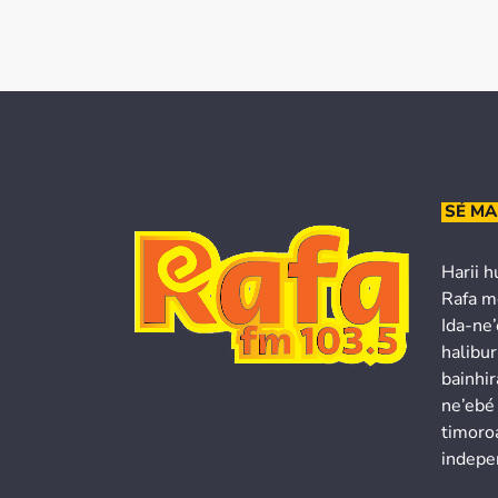
SÉ MA
Harii h
Rafa m
Ida-ne
halibur
bainhir
ne’ebé
timoroa
indepe