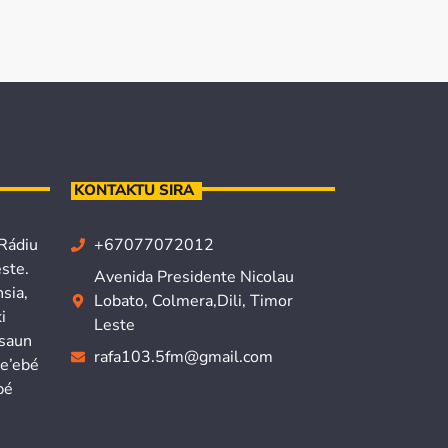
KONTAKTU SIRA
 Rádiu
+67077072012
ste.
Avenida Presidente Nicolau
sia,
Lobato, Colmera,Dili, Timor
i
Leste
isaun
rafa103.5fm@gmail.com
ne’ebé
bé