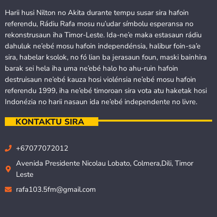
Harii husi Nilton no Akita durante tempu susar sira hafoin
referendu, Rádiu Rafa mosu nu’udar símbolu esperansa no
rekonstrusaun iha Timor-Leste. Ida-ne’e maka estasaun rádiu
dahuluk ne’ebé mosu hafoin independénsia, halibur foin-sa’e
sira, habelar ksolok, no fó lian ba jerasaun foun, maski bainhira
barak sei hela iha uma ne’ebé halo ho ahu-ruin hafoin
destruisaun ne’ebé kauza hosi violénsia ne’ebé mosu hafoin
referendu 1999, iha ne’ebé timoroan sira vota atu haketak hosi
Indonézia no harii nasaun ida ne’ebé independente no livre.
KONTAKTU SIRA
+67077072012
Avenida Presidente Nicolau Lobato, Colmera,Dili, Timor
Leste
rafa103.5fm@gmail.com