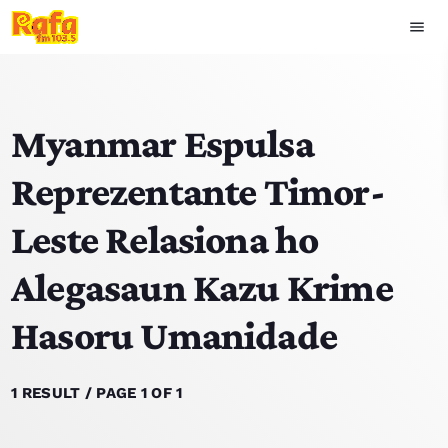
menu
close
Myanmar Espulsa
play_arrow
OUVIR RAFA
Reprezentante Timor-
Leste Relasiona ho
HOME
Alegasaun Kazu Krime
NOTISIA
Hasoru Umanidade
EKIPA
TOP 15
1 RESULT / PAGE 1 OF 1
PODCAST SIRA