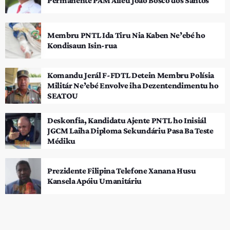
Permanente PAM Aileu João Bosco dos Santos
Membru PNTL Ida Tiru Nia Kaben Ne’ebé ho
Kondisaun Isin-rua
Komandu Jerál F-FDTL Detein Membru Polísia
Militár Ne’ebé Envolve iha Dezentendimentu ho
SEATOU
Deskonfia, Kandidatu Ajente PNTL ho Inisiál
JGCM Laiha Diploma Sekundáriu Pasa Ba Teste
Médiku
Prezidente Filipina Telefone Xanana Husu
Kansela Apóiu Umanitáriu