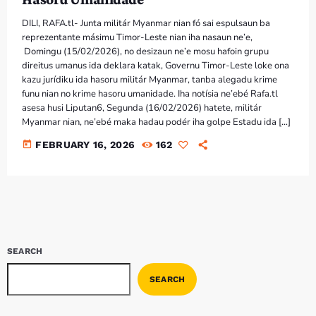
Bom dia RAFA
7:00 AM - 9:00 AM
DILI, RAFA.tl- Junta militár Myanmar nian fó sai espulsaun ba
reprezentante másimu Timor-Leste nian iha nasaun ne’e,
Domingu (15/02/2026), no desizaun ne’e mosu hafoin grupu
Bom dia RAFA
direitus umanus ida deklara katak, Governu Timor-Leste loke ona
7:00 AM - 10:00 AM
kazu jurídiku ida hasoru militár Myanmar, tanba alegadu krime
funu nian no krime hasoru umanidade. Iha notísia ne’ebé Rafa.tl
asesa husi Liputan6, Segunda (16/02/2026) hatete, militár
Myanmar nian, ne’ebé maka hadau podér iha golpe Estadu ida […]
today
FEBRUARY 16, 2026
162
SEARCH
SEARCH