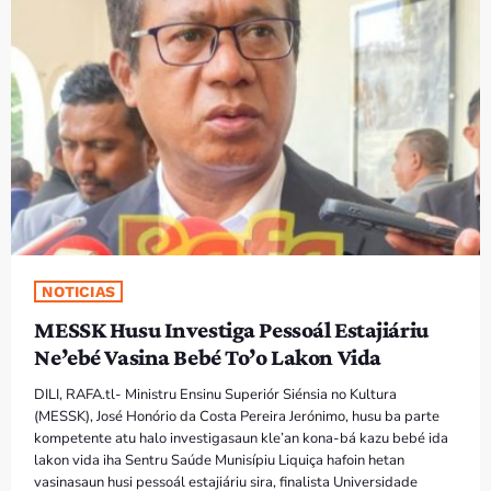
PROGRAMA SIRA
VÍDEO SIRA
EVENTU SIRA
KONTAKTU SIRA
TÉTUM
keyboard_arrow_down
NOTICIAS
TÉTUM
MESSK Husu Investiga Pessoál Estajiáriu
PORTUGUÊS
PRÓXIMOS PROGRAMAS
Ne’ebé Vasina Bebé To’o Lakon Vida
DILI, RAFA.tl- Ministru Ensinu Superiór Siénsia no Kultura
(MESSK), José Honório da Costa Pereira Jerónimo, husu ba parte
kompetente atu halo investigasaun kle’an kona-bá kazu bebé ida
lakon vida iha Sentru Saúde Munisípiu Liquiça hafoin hetan
vasinasaun husi pessoál estajiáriu sira, finalista Universidade