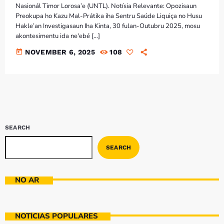
Nasionál Timor Lorosa’e (UNTL). Notísia Relevante: Opozisaun
Preokupa ho Kazu Mal-Prátika iha Sentru Saúde Liquiça no Husu
Hakle’an Investigasaun Iha Kinta, 30 fulan-Outubru 2025, mosu
akontesimentu ida ne'ebé […]
today
NOVEMBER 6, 2025
108
SEARCH
SEARCH
NO AR
NOTÍCIAS POPULARES