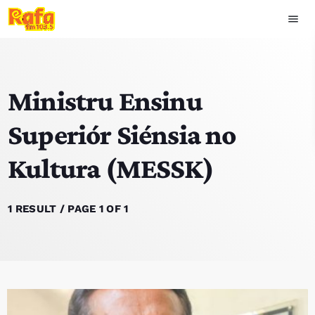
menu
close
Ministru Ensinu
play_arrow
OUVIR RAFA
Superiór Siénsia no
Kultura (MESSK)
HOME
NOTISIA
1 RESULT / PAGE 1 OF 1
EKIPA
TOP 15
PODCAST SIRA