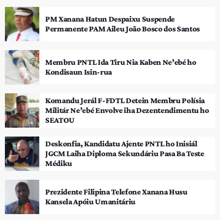
PM Xanana Hatun Despaixu Suspende
Permanente PAM Aileu João Bosco dos Santos
Membru PNTL Ida Tiru Nia Kaben Ne’ebé ho
Kondisaun Isin-rua
Komandu Jerál F-FDTL Detein Membru Polísia
Militár Ne’ebé Envolve iha Dezentendimentu ho
SEATOU
Deskonfia, Kandidatu Ajente PNTL ho Inisiál
JGCM Laiha Diploma Sekundáriu Pasa Ba Teste
Médiku
Prezidente Filipina Telefone Xanana Husu
Kansela Apóiu Umanitáriu