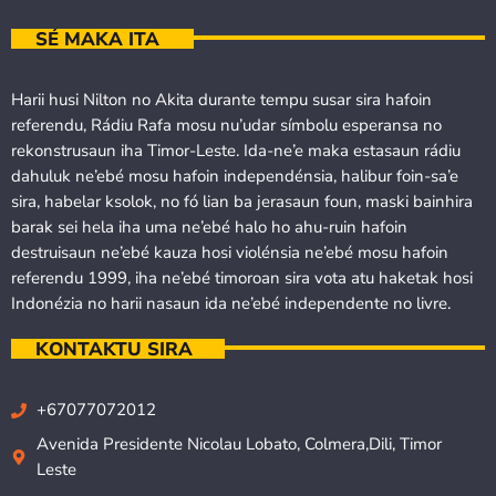
SÉ MAKA ITA
Harii husi Nilton no Akita durante tempu susar sira hafoin
referendu, Rádiu Rafa mosu nu’udar símbolu esperansa no
rekonstrusaun iha Timor-Leste. Ida-ne’e maka estasaun rádiu
dahuluk ne’ebé mosu hafoin independénsia, halibur foin-sa’e
sira, habelar ksolok, no fó lian ba jerasaun foun, maski bainhira
barak sei hela iha uma ne’ebé halo ho ahu-ruin hafoin
destruisaun ne’ebé kauza hosi violénsia ne’ebé mosu hafoin
referendu 1999, iha ne’ebé timoroan sira vota atu haketak hosi
Indonézia no harii nasaun ida ne’ebé independente no livre.
KONTAKTU SIRA
+67077072012
Avenida Presidente Nicolau Lobato, Colmera,Dili, Timor
Leste